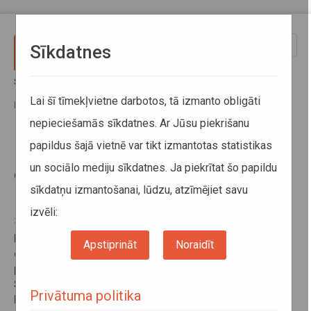
Pārlekt uz galveno saturu
Toggle
Sīkdatnes
naviga
Sākums
Jaunumi
Maršruta Liepāja–Aizpute eksperimentālie reisi līdz Kuldīgai iekļauti
Lai šī tīmekļvietne darbotos, tā izmanto obligāti
kopējā maršrutu tīklā
nepieciešamās sīkdatnes. Ar Jūsu piekrišanu
papildus šajā vietnē var tikt izmantotas statistikas
Maršruta Liepāja–Aizpute
un sociālo mediju sīkdatnes. Ja piekrītat šo papildu
eksperimentālie reisi līdz Kuldīgai
sīkdatņu izmantošanai, lūdzu, atzīmējiet savu
iekļauti kopējā maršrutu tīklā
izvēli:
24. oktobris 2017
Izvērtējot maršruta Nr.5114 Liepāja–Aizpute
Apstiprināt
Noraidīt
eksperimentālo reisu finansiālos rādītājus un
pagarinātajos reisos pārvadāto pasažieru skaitu,
Sabiedriskā transporta padome lēma iekļaut tos
Privātuma politika
kopējā maršrutu tīklā. No 2017.gada 1.novembra