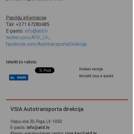
Papildu informācija
:
Tālr. +371 67280485
E-pasts:
info@atd.lv
twitter.com/ATD_LV
;
facebook.com/AutotransportaDirekcija
Ieteikt šo rakstu
Drukas versija
Nosūtīt ziņu e-pastā
VSIA Autotransporta direkcija
Vaļņu iela 30, Rīga, LV-1050
E-pasts:
info@atd.lv
Klientu apkalpošanas centrs:
riga.kac@atd.lv