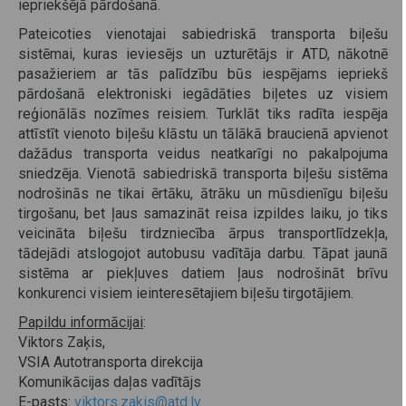
iepriekšējā pārdošanā.
Pateicoties vienotajai sabiedriskā transporta biļešu
sistēmai, kuras ieviesējs un uzturētājs ir ATD, nākotnē
pasažieriem ar tās palīdzību būs iespējams iepriekš
pārdošanā elektroniski iegādāties biļetes uz visiem
reģionālās nozīmes reisiem. Turklāt tiks radīta iespēja
attīstīt vienoto biļešu klāstu un tālākā braucienā apvienot
dažādus transporta veidus neatkarīgi no pakalpojuma
sniedzēja. Vienotā sabiedriskā transporta biļešu sistēma
nodrošinās ne tikai ērtāku, ātrāku un mūsdienīgu biļešu
tirgošanu, bet ļaus samazināt reisa izpildes laiku, jo tiks
veicināta biļešu tirdzniecība ārpus transportlīdzekļa,
tādejādi atslogojot autobusu vadītāja darbu. Tāpat jaunā
sistēma ar piekļuves datiem ļaus nodrošināt brīvu
konkurenci visiem ieinteresētajiem biļešu tirgotājiem.
Papildu informācijai
:
Viktors Zaķis,
VSIA Autotransporta direkcija
Komunikācijas daļas vadītājs
E-pasts:
viktors.zakis@atd.lv