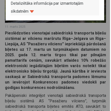
Detalizētāka informācija par izmantotajām
sīkdatnēm
11. marts 2025
Pieslēdzoties vienotajai sabiedriskā transporta biļešu
sistēmai ar vilcienu maršrutu Rīga–Jelgava un Rīga–
Liepāja, AS “Pasažieru vilciens” iepriekšējā pārdošanā
biļetes uz 17. martu un turpmākajiem datumiem no
2025. gada 12. marta tirgos tikai par pilnajām
pamattarifa cenām, savukārt atlaides 10% robežās
elektroniski iegādātajām biļetēm varēs noteikt tikai
elektronisko biļešu tirgotāji. Jaunā kārtība ir ieviesta
saskaņā ar Sabiedriskā transporta padomes lēmumu
un ievērojot Konkurences padomes viedokli par
godīgas konkurences nodrošināšanu.
Pakāpeniski integrējot vienotajā sabiedriskā transporta
biļešu sistēmā AS “Pasažieru vilciens”, turpmāk
sabiedriskā transporta biļetes emitēs ATD, savukārt to