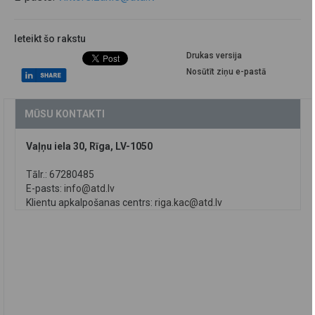
Ieteikt šo rakstu
Drukas versija
Nosūtīt ziņu e-pastā
MŪSU KONTAKTI
Vaļņu iela 30, Rīga, LV-1050
Tālr.: 67280485
E-pasts:
info@atd.lv
Klientu apkalpošanas centrs:
riga.kac@atd.lv