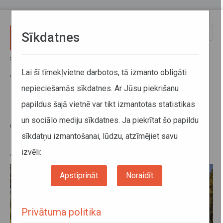
Pārlekt uz galveno saturu
Toggle
Sīkdatnes
naviga
Sākums
Jaunumi
Mainīsies atlaides apmērs elektroniski iegādātajām vilciena biļetēm
Lai šī tīmekļvietne darbotos, tā izmanto obligāti
dzelzceļa līnijās Rīga–Jelgava un Rīga–Liepāja
nepieciešamās sīkdatnes. Ar Jūsu piekrišanu
papildus šajā vietnē var tikt izmantotas statistikas
Mainīsies atlaides apmērs
un sociālo mediju sīkdatnes. Ja piekrītat šo papildu
elektroniski iegādātajām vilciena
sīkdatņu izmantošanai, lūdzu, atzīmējiet savu
biļetēm dzelzceļa līnijās Rīga–
Jelgava un Rīga–Liepāja
izvēli:
Apstiprināt
Noraidīt
Privātuma politika