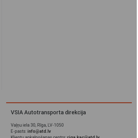
VSIA Autotransporta direkcija
Vaļņu iela 30, Rīga, LV-1050
E-pasts:
info@atd.lv
Klientu apkalpošanas centrs:
riga.kac@atd.lv