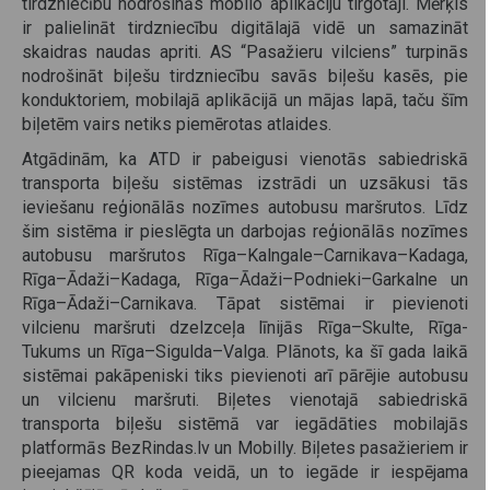
tirdzniecību nodrošinās mobilo aplikāciju tirgotāji. Mērķis
ir palielināt tirdzniecību digitālajā vidē un samazināt
skaidras naudas apriti. AS “Pasažieru vilciens” turpinās
nodrošināt biļešu tirdzniecību savās biļešu kasēs, pie
konduktoriem, mobilajā aplikācijā un mājas lapā, taču šīm
biļetēm vairs netiks piemērotas atlaides.
Atgādinām, ka ATD ir pabeigusi vienotās sabiedriskā
transporta biļešu sistēmas izstrādi un uzsākusi tās
ieviešanu reģionālās nozīmes autobusu maršrutos. Līdz
šim sistēma ir pieslēgta un darbojas reģionālās nozīmes
autobusu maršrutos Rīga–Kalngale–Carnikava–Kadaga,
Rīga–Ādaži–Kadaga, Rīga–Ādaži–Podnieki–Garkalne un
Rīga–Ādaži–Carnikava. Tāpat sistēmai ir pievienoti
vilcienu maršruti dzelzceļa līnijās Rīga–Skulte, Rīga-
Tukums un Rīga–Sigulda–Valga. Plānots, ka šī gada laikā
sistēmai pakāpeniski tiks pievienoti arī pārējie autobusu
un vilcienu maršruti. Biļetes vienotajā sabiedriskā
transporta biļešu sistēmā var iegādāties mobilajās
platformās BezRindas.lv un Mobilly. Biļetes pasažieriem ir
pieejamas QR koda veidā, un to iegāde ir iespējama