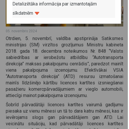
Detalizētāka informācija par izmantotajām
sīkdatnēm
05. novembris 2024
Otrdien, 5. novembrī, valdība apstiprināja Satiksmes
ministrijas (SM) virzītos grozījumus Ministru kabineta
2018. gada 18. decembra noteikumos Nr. 848 “Valsts
sabiedrības ar ierobežotu atbildību “Autotransporta
direkcija” maksas pakalpojumu cenrādis”, paredzot mainīt
viena pakalpojuma izcenojumu. Efektīvākai VSIA
“Autotransporta direkcija” (ATD) resursu izmatošanai
mainīs līdzšinējo kārtību licences kartītes izsniegšanai
pasažieru komercpārvadājumiem ar vieglo automobili,
attiecīgi mainot pakalpojuma izcenojumu.
Šobrīd pārvadātāji licences kartītes vairumā gadījumu
piesaka uz vienu mēnesi un tā to dara katru mēnesi, kas ir
ievērojams slogs gan pārvadātājiem gan ATD. Lai
veicinātu situāciju, kad pārvadātāji licences kartītes