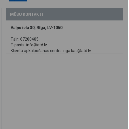
MŪSU KONTAKTI
Vaļņu iela 30, Rīga, LV-1050
Tālr.: 67280485
E-pasts:
info@atd.lv
Klientu apkalpošanas centrs:
riga.kac@atd.lv