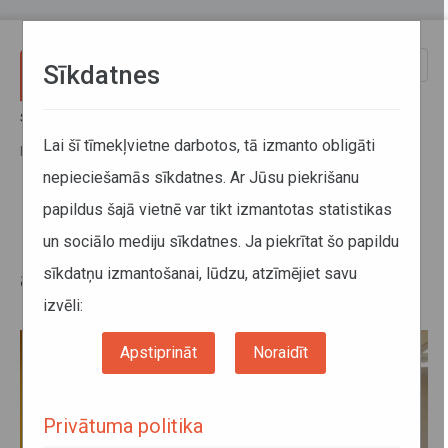
Pārlekt uz galveno saturu
Toggle
Sīkdatnes
naviga
Sākums
Jaunumi
Mainīs pasažieru komercpārvadājumiem ar vieglo automobili
Lai šī tīmekļvietne darbotos, tā izmanto obligāti
licences kartītes izsniegšanas kārtību un cenu
nepieciešamās sīkdatnes. Ar Jūsu piekrišanu
papildus šajā vietnē var tikt izmantotas statistikas
Mainīs pasažieru
un sociālo mediju sīkdatnes. Ja piekrītat šo papildu
komercpārvadājumiem ar vieglo
sīkdatņu izmantošanai, lūdzu, atzīmējiet savu
automobili licences kartītes
izsniegšanas kārtību un cenu
izvēli:
Apstiprināt
Noraidīt
Privātuma politika