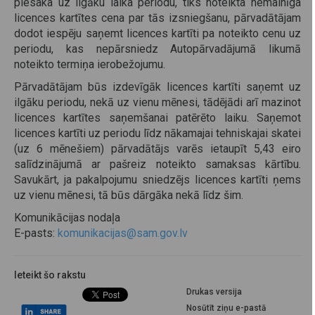
piesaka uz ilgāku laika periodu, tiks noteikta nemainīga
licences kartītes cena par tās izsniegšanu, pārvadātājam
dodot iespēju saņemt licences kartīti pa noteikto cenu uz
periodu, kas nepārsniedz Autopārvadājumā likumā
noteikto termiņa ierobežojumu.
Pārvadātājam būs izdevīgāk licences kartīti saņemt uz
ilgāku periodu, nekā uz vienu mēnesi, tādējādi arī mazinot
licences kartītes saņemšanai patērēto laiku. Saņemot
licences kartīti uz periodu līdz nākamajai tehniskajai skatei
(uz 6 mēnešiem) pārvadātājs varēs ietaupīt 5,43 eiro
salīdzinājumā ar pašreiz noteikto samaksas kārtību.
Savukārt, ja pakalpojumu sniedzējs licences kartīti ņems
uz vienu mēnesi, tā būs dārgāka nekā līdz šim.
Komunikācijas nodaļa
E-pasts:
komunikacijas@sam.gov.lv
Ieteikt šo rakstu
Drukas versija
Nosūtīt ziņu e-pastā