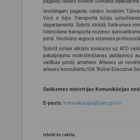
pagaidu valdes locekle Svetlana Mjakuškina
Ievēlētajam pagaidu valdes loceklim Tāliva
Viņš ir bijis Transporta būvju uzturēša
departamentā. Šobrīd strādā Satiksmes minist
īstenošana transporta nozares autosatiksme
jomā. Vectirāns ieguvis inženiera profesionā
Šobrīd notiek atklāts konkurss uz ATD vald
pakalpojumu nodrošināšanas jautājumos au
vadības jomā) amatiem. Atlases un novērt
atlases konsultantu SIA “Astral Executive Se
Satiksmes ministrijas Komunikācijas nod
E-pasts:
komunikacijas@sam.gov.lv
Ieteikt šo rakstu