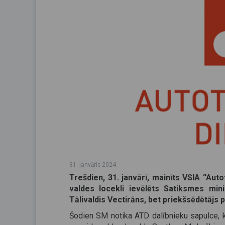
31. janvāris 2024
Trešdien, 31. janvārī, mainīts VSIA “Aut
valdes locekli ievēlēts Satiksmes min
Tālivaldis Vectirāns, bet priekšsēdētājs p
Šodien SM notika ATD dalībnieku sapulce, 