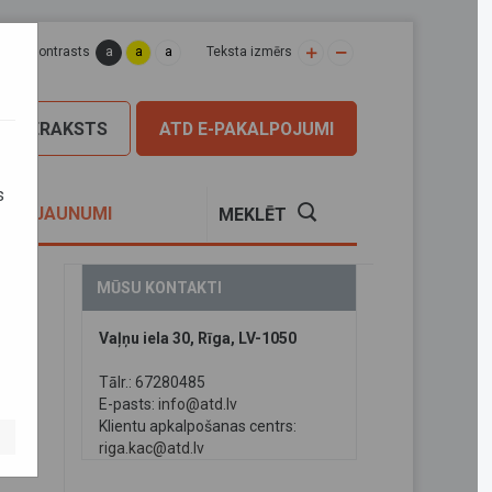
a
a
a
apas kontrasts
Teksta izmērs
PIERAKSTS
ATD E-PAKALPOJUMI
s
S
JAUNUMI
MEKLĒT
MŪSU KONTAKTI
Vaļņu iela 30, Rīga, LV-1050
Tālr.: 67280485
E-pasts:
info@atd.lv
Klientu apkalpošanas centrs:
riga.kac@atd.lv