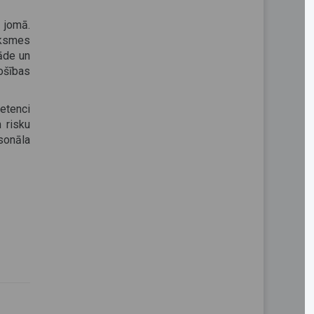
 jomā.
iksmes
rāde un
ošības
etenci
 risku
sonāla