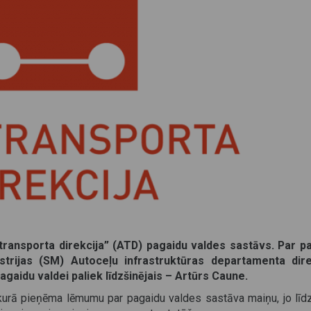
otransporta direkcija” (ATD) pagaidu valdes sastāvs. Par p
istrijas (SM) Autoceļu infrastruktūras departamenta dir
agaidu valdei paliek līdzšinējais – Artūrs Caune.
kurā pieņēma lēmumu par pagaidu valdes sastāva maiņu, jo līdz