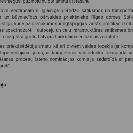
 iesniegusi paziņojumu par amata atstāšanu.
ldim Vectirānam ir ilglaicīga pieredze satiksmes un transporta
nas un būvniecības pārvaldes priekšnieks Rīgas domes Sat
rijā, kur viņa pienākumos ir ilgtspējīgas valsts politikas izst
s apakšnozarē – autoceļu un ceļu infrastruktūras satiksmes dr
lo maģistra grādu Latvijas Lauksaimniecības universitātē.
es priekšsēdētāja amatu, kā arī diviem valdes locekļa (ar komp
topārvadājumu jomā; ar kompetenci sabiedriskā transporta un
ēšanas procesu īsteno nominācijas komisija sadarbībā ar per
arch”.
aļa