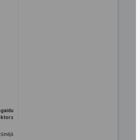
agaidu
ektors
šinējā