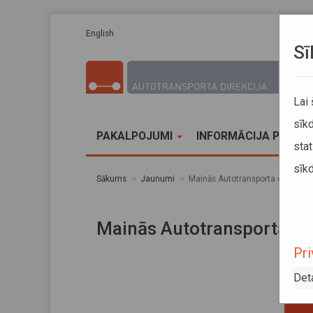
Pārlekt uz galveno saturu
English
Sī
Lai
sīkd
PAKALPOJUMI
INFORMĀCIJA PĀRVA
stat
sīkd
Sākums
Jaunumi
Mainās Autotransporta direkcija
Mainās Autotransporta dir
Pri
Det