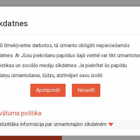
Teksta versija
L
kdatnes
ATCELTIE REISI
KUSTĪBAS SARAKSTI
 šī tīmekļvietne darbotos, tā izmanto obligāti nepieciešamās
atnes. Ar Jūsu piekrišanu papildus šajā vietnē var tikt izmantota
DĀTĀJIEM
SABIEDRISKAIS TRANSPORTS
PAR MUM
istikas un sociālo mediju sīkdatnes. Ja piekrītat šo papildu
atņu izmantošanai, lūdzu, atzīmējiet savu izvēli:
s pagaidu valdes sastāvs
Apstiprināt
Noraidīt
ekcijas pagaidu valdes sastāvs
vātuma politika
alizētāka informācija par izmantotajām sīkdatnēm