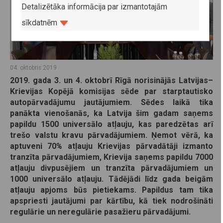
Detalizētāka informācija par izmantotajām
sīkdatnēm
04. oktobris 2019
2019. gada 3. un 4. oktobrī Rīgā norisinājās Latvijas–
Krievijas Kopējā komisijas sēde par starptautisko
autopārvadājumu jautājumiem. Sēdes laikā tika
panākta vienošanās, ka Latvija šim gadam saņems
papildu 1500 universālo atļauju, kas paredzētas arī
trešo valstu kravu pārvadājumiem. Ņemot vērā, ka
aptuveni 70% atļauju Krievijas pārvadātāji izmanto
tranzīta pārvadājumiem, Krievija saņems papildu 7000
atļauju divpusējiem un tranzīta pārvadājumiem un
1000 universālo atļauju. Tādējādi līdz gada beigām
atļauju apjoms būs pietiekams. Papildus tam tika
apspriesti jautājumi par kārtību, kā tiek nodrošināti
regulārie un neregulārie pasažieru pārvadājumi.