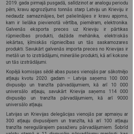
2019. gada pirmajā pusgadā, salīdzinot ar analogu periodu
pērn, kravu apgrozījums tonnās starp Latviju un Krieviju ir
nedaudz samazinājies, bet palielinājies ir kravu apjoms,
kam ir lielāka pievienotā vērtība, piemēram, elektronika.
Galvenās eksporta preces uz Krieviju ir pārtikas
rūpniecības produkti, dažāda mehānika, elektriskās
iekārtas, ķīmiskās rūpniecības un tās saskarnozares
produkti. Savukārt galvenās importa preces no Krievijas ir
metāli un to izstrādājumi, minerālie produkti, kā arī koksne
un tās izstrādājumi.
Kopējā komisijas sēdē abas puses vienojās par sākotnējo
atļauju kvotu 2020. gadam – Latvija saņems 100 000
divpusējo un tranzīta pārvadājumiem, kā arī 10 000
universālo atļauju, savukārt Krievija saņems 114 000
divpusējo un tranzīta pārvadājumiem, kā arī 9000
universālo atļauju.
Latvijas un Krievijas delegācijas vienojās par apmaiņu ar
300 atļauju divpusējiem un tranzīta, kā arī 100 atļauju
tranzīta neregulārajiem pasažieru pārvadājumiem. Šobrīd
valstu starpā ir 11 divpusējo pārvadājumu maršruti, kas