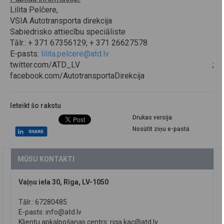
Lilita Pelčere,
VSIA Autotransporta direkcija
Sabiedrisko attiecību speciāliste
Tālr.: + 371 67356129; + 371 26627578
E-pasts:
lilita.pelcere@atd.lv
twitter.com/ATD_LV ;
facebook.com/AutotransportaDirekcija
Ieteikt šo rakstu
Drukas versija
Nosūtīt ziņu e-pastā
MŪSU KONTAKTI
Vaļņu iela 30, Rīga, LV-1050
Tālr.: 67280485
E-pasts:
info@atd.lv
Klientu apkalpošanas centrs:
riga.kac@atd.lv