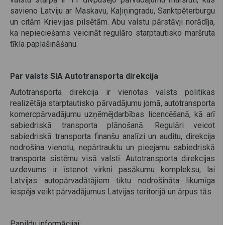
savieno Latviju ar Maskavu, Kaļiņingradu, Sanktpēterburgu
un citām Krievijas pilsētām. Abu valstu pārstāvji norādīja,
ka nepieciešams veicināt regulāro starptautisko maršruta
tīkla paplašināšanu.
Par valsts SIA Autotransporta direkcija
Autotransporta direkcija ir vienotas valsts politikas
realizētāja starptautisko pārvadājumu jomā, autotransporta
komercpārvadājumu uzņēmējdarbības licencēšanā, kā arī
sabiedriskā transporta plānošanā. Regulāri veicot
sabiedriskā transporta finanšu analīzi un auditu, direkcija
nodrošina vienotu, nepārtrauktu un pieejamu sabiedriskā
transporta sistēmu visā valstī. Autotransporta direkcijas
uzdevums ir īstenot virkni pasākumu kompleksu, lai
Latvijas autopārvadātājiem tiktu nodrošināta likumīga
iespēja veikt pārvadājumus Latvijas teritorijā un ārpus tās.
Papildu informācijai: