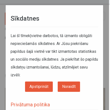
Pārlekt uz galveno saturu
Toggle
Sīkdatnes
naviga
Sākums
Jaunumi
Latvija un Krievija apmainās ar papildu atļaujām kravu
Lai šī tīmekļvietne darbotos, tā izmanto obligāti
pārvadājumiem; abas valstis savieno 11 regulārie autobusu maršruti
nepieciešamās sīkdatnes. Ar Jūsu piekrišanu
papildus šajā vietnē var tikt izmantotas statistikas
Latvija un Krievija apmainās ar
un sociālo mediju sīkdatnes. Ja piekrītat šo papildu
papildu atļaujām kravu
sīkdatņu izmantošanai, lūdzu, atzīmējiet savu
pārvadājumiem; abas valstis
savieno 11 regulārie autobusu
izvēli:
maršruti
Apstiprināt
Noraidīt
Privātuma politika