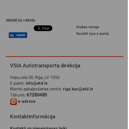
Ieteikt šo rakstu
Drukas versija
Nosūtīt ziņu e-pastā
VSIA Autotransporta direkcija
Vaļņu iela 30, Rīga, LV-1050
E-pasts:
info@atd.lv
Klientu apkalpošanas centrs:
riga.kac@atd.lv
67280485
Tālrunis:
e-adrese
Kontaktinformācija
Kontakti un pieņemšanas laiki