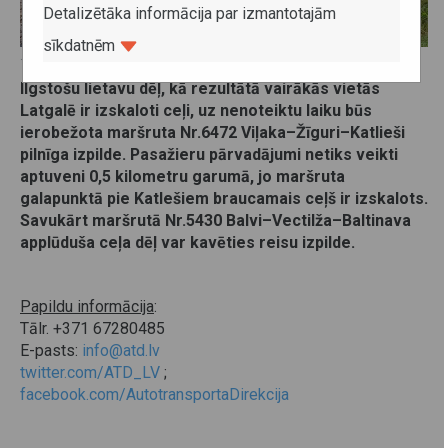
Detalizētāka informācija par izmantotajām
sīkdatnēm
14. septembris 2017
Ilgstošu lietavu dēļ, kā rezultātā vairākās vietās
Latgalē ir izskaloti ceļi, uz nenoteiktu laiku būs
ierobežota maršruta Nr.6472 Viļaka–Žīguri–Katlieši
pilnīga izpilde. Pasažieru pārvadājumi netiks veikti
aptuveni 0,5 kilometru garumā, jo maršruta
galapunktā pie Katlešiem braucamais ceļš ir izskalots.
Savukārt maršrutā Nr.5430 Balvi–Vectilža–Baltinava
applūduša ceļa dēļ var kavēties reisu izpilde.
Papildu informācija
:
Tālr. +371 67280485
E-pasts:
info@atd.lv
twitter.com/ATD_LV
;
facebook.com/AutotransportaDirekcija