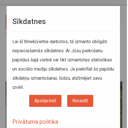
Pārlekt uz galveno saturu
Toggle
Sīkdatnes
naviga
Sākums
Jaunumi
Latgales lietavu dēļ var būt izmaiņas divos reģionālajos maršrutos
Lai šī tīmekļvietne darbotos, tā izmanto obligāti
nepieciešamās sīkdatnes. Ar Jūsu piekrišanu
Latgales lietavu dēļ var būt
papildus šajā vietnē var tikt izmantotas statistikas
izmaiņas divos reģionālajos
un sociālo mediju sīkdatnes. Ja piekrītat šo papildu
maršrutos
sīkdatņu izmantošanai, lūdzu, atzīmējiet savu
izvēli:
Apstiprināt
Noraidīt
Privātuma politika