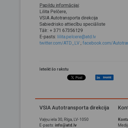
Papildu informācijai
:
Lilita Pelčere,
VSIA Autotransporta direkcija
Sabiedrisko attiecību speciāliste
Tālr.: + 371 67356129
E-pasts:
lilita.pelcere@atd.lv
twitter.com/ATD_LV
;
facebook.com/Autotran
Ieteikt šo rakstu
VSIA Autotransporta direkcija
Kont
Vaļņu iela 30, Rīga, LV-1050
Konta
E-pasts:
info@atd.lv
Medi