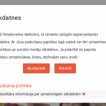
Teksta versija
L
kdatnes
KUSTĪBAS SARAKSTI
 šī tīmekļvietne darbotos, tā izmanto obligāti nepieciešamās
atnes. Ar Jūsu piekrišanu papildus šajā vietnē var tikt izmantota
DĀTĀJIEM
SABIEDRISKAIS TRANSPORTS
PAR MUM
istikas un sociālo mediju sīkdatnes. Ja piekrītat šo papildu
atņu izmantošanai, lūdzu, atzīmējiet savu izvēli:
ā, katram daudzbērnu ģimenes loceklim jāuzrāda personalizēta 3+ Ģimenes karte
Apstiprināt
Noraidīt
ot sabiedriskajā transportā, katram
vātuma politika
lim jāuzrāda personalizēta 3+ Ģimen
alizētāka informācija par izmantotajām sīkdatnēm