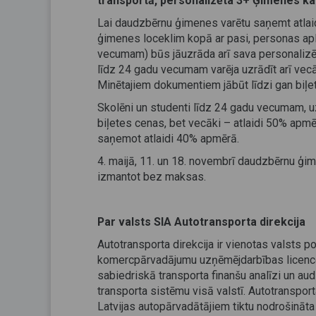
transportā, personalizēta 3+ Ģimenes ka
Lai daudzbērnu ģimenes varētu saņemt atlaid
ģimenes loceklim kopā ar pasi, personas apli
vecumam) būs jāuzrāda arī sava personalizē
līdz 24 gadu vecumam varēja uzrādīt arī vecāk
Minētajiem dokumentiem jābūt līdzi gan biļete
Skolēni un studenti līdz 24 gadu vecumam, u
biļetes cenas, bet vecāki – atlaidi 50% apm
saņemot atlaidi 40% apmērā.
4. maijā, 11. un 18. novembrī daudzbērnu ģi
izmantot bez maksas.
Par valsts SIA Autotransporta direkcija
Autotransporta direkcija ir vienotas valsts p
komercpārvadājumu uzņēmējdarbības licencēš
sabiedriskā transporta finanšu analīzi un aud
transporta sistēmu visā valstī. Autotranspor
Latvijas autopārvadātājiem tiktu nodrošināta 