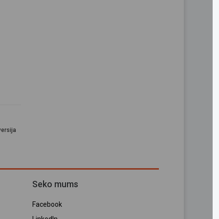
ersija
Seko mums
Facebook