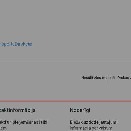
sportaDirekcija
Nosūtīt ziņu e-pastā
Drukas v
aktinformācija
Noderīgi
kti un pieņemšanas laiki
Biežāk uzdotie jautājumi
jiem
Informācija par valstīm