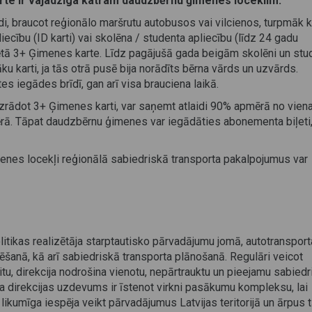
rte ir vajadzīga katram daudzbērnu ģimenes loceklim.
i, braucot reģionālo maršrutu autobusos vai vilcienos, turpmāk 
ecību (ID karti) vai skolēna / studenta apliecību (līdz 24 gadu
tā 3+ Ģimenes karte. Līdz pagājušā gada beigām skolēni un stu
u karti, ja tās otrā pusē bija norādīts bērna vārds un uzvārds.
s iegādes brīdī, gan arī visa brauciena laikā.
zrādot 3+ Ģimenes karti, var saņemt atlaidi 90% apmērā no vien
ērā. Tāpat daudzbērnu ģimenes var iegādāties abonementa biļeti
menes locekļi reģionālā sabiedriskā transporta pakalpojumus var
olitikas realizētāja starptautisko pārvadājumu jomā, autotransport
anā, kā arī sabiedriskā transporta plānošanā. Regulāri veicot
itu, direkcija nodrošina vienotu, nepārtrauktu un pieejamu sabied
ta direkcijas uzdevums ir īstenot virkni pasākumu kompleksu, lai
likumīga iespēja veikt pārvadājumus Latvijas teritorijā un ārpus t