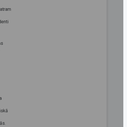
katram
denti
as
,
a
riskā
ās.