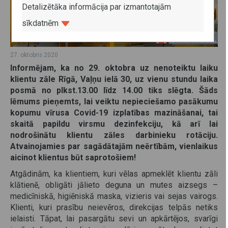
Detalizētāka informācija par izmantotajām
sīkdatnēm
27. oktobris 2020
Informējam, ka no 29. oktobra uz nenoteiktu laiku
klientu zāle Rīgā, Vaļņu ielā 30, uz vienu stundu laika
posmā no plkst.13.00 līdz 14.00 tiks slēgta. Šāds
lēmums pieņemts, lai veiktu nepieciešamo pasākumu
kopumu vīrusa Covid-19 izplatības mazināšanai, tai
skaitā papildu virsmu dezinfekciju, kā arī lai
nodrošinātu klientu zāles darbinieku rotāciju.
Atvainojamies par sagādātajām neērtībām, vienlaikus
aicinot klientus būt saprotošiem!
Atgādinām, ka klientiem, kuri vēlas apmeklēt klientu zāli
klātienē, obligāti jālieto deguna un mutes aizsegs –
medicīniskā, higiēniskā maska, vizieris vai sejas vairogs.
Klienti, kuri prasību neievēros, direkcijas telpās netiks
ielaisti. Tāpat, lai pasargātu sevi un apkārtējos, svarīgi