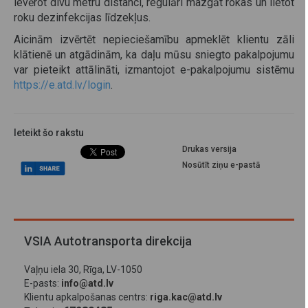
ievērot divu metru distanci, regulāri mazgāt rokas un lietot
roku dezinfekcijas līdzekļus.
Aicinām izvērtēt nepieciešamību apmeklēt klientu zāli
klātienē un atgādinām, ka daļu mūsu sniegto pakalpojumu
var pieteikt attālināti, izmantojot e-pakalpojumu sistēmu
https://e.atd.lv/login
.
Ieteikt šo rakstu
Drukas versija
Nosūtīt ziņu e-pastā
VSIA Autotransporta direkcija
Vaļņu iela 30, Rīga, LV-1050
E-pasts:
info@atd.lv
Klientu apkalpošanas centrs:
riga.kac@atd.lv