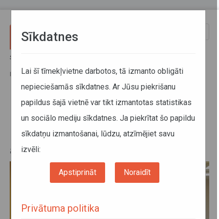
Pārlekt uz galveno saturu
Toggle
Sīkdatnes
naviga
Sākums
Jaunumi
Lai mazinātu Covid-19 izplatības risku, no 29.oktobra klientu zāle
Lai šī tīmekļvietne darbotos, tā izmanto obligāti
Rīgā no plkst.13.00 līdz 14.00 apmeklētājiem tiks slēgta
nepieciešamās sīkdatnes. Ar Jūsu piekrišanu
papildus šajā vietnē var tikt izmantotas statistikas
Lai mazinātu Covid-19 izplatības
un sociālo mediju sīkdatnes. Ja piekrītat šo papildu
risku, no 29.oktobra klientu zāle
sīkdatņu izmantošanai, lūdzu, atzīmējiet savu
Rīgā no plkst.13.00 līdz 14.00
apmeklētājiem tiks slēgta
izvēli:
Apstiprināt
Noraidīt
Privātuma politika