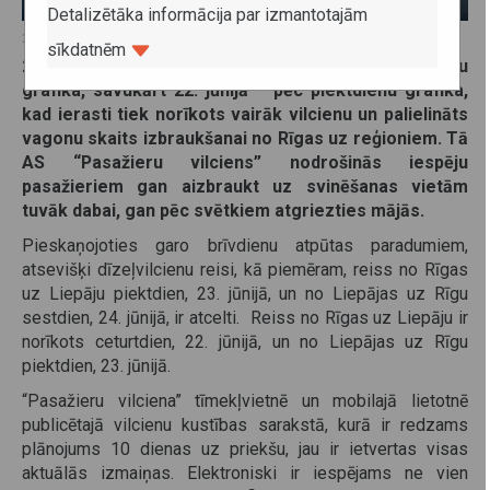
Detalizētāka informācija par izmantotajām
20. jūnijs 2023
sīkdatnēm
23. jūnijā lielākā daļa vilcienu kursēs pēc brīvdienu
grafika, savukārt 22. jūnijā
–
pēc piektdienu grafika,
kad ierasti tiek norīkots vairāk vilcienu un palielināts
vagonu skaits izbraukšanai no Rīgas uz reģioniem. Tā
AS “Pasažieru vilciens” nodrošinās iespēju
pasažieriem gan aizbraukt uz svinēšanas vietām
tuvāk dabai, gan pēc svētkiem atgriezties mājās.
Pieskaņojoties garo brīvdienu atpūtas paradumiem,
atsevišķi dīzeļvilcienu reisi, kā piemēram, reiss no Rīgas
uz Liepāju piektdien, 23. jūnijā, un no Liepājas uz Rīgu
sestdien, 24. jūnijā, ir atcelti. Reiss no Rīgas uz Liepāju ir
norīkots ceturtdien, 22. jūnijā, un no Liepājas uz Rīgu
piektdien, 23. jūnijā.
“Pasažieru vilciena” tīmekļvietnē un mobilajā lietotnē
publicētajā vilcienu kustības sarakstā, kurā ir redzams
plānojums 10 dienas uz priekšu, jau ir ietvertas visas
aktuālās izmaiņas. Elektroniski ir iespējams ne vien