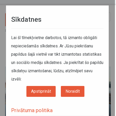
Pārlekt uz galveno saturu
Toggle
Sīkdatnes
naviga
Sākums
Jaunumi
Līgo svētkos vilcieni kursēs pēc brīvdienu grafika
Lai šī tīmekļvietne darbotos, tā izmanto obligāti
nepieciešamās sīkdatnes. Ar Jūsu piekrišanu
Līgo svētkos vilcieni kursēs pēc
papildus šajā vietnē var tikt izmantotas statistikas
brīvdienu grafika
un sociālo mediju sīkdatnes. Ja piekrītat šo papildu
sīkdatņu izmantošanai, lūdzu, atzīmējiet savu
izvēli:
Apstiprināt
Noraidīt
Privātuma politika