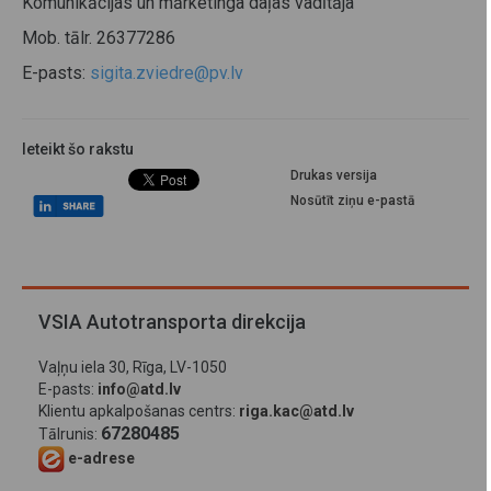
Komunikācijas un mārketinga daļas vadītāja
Mob. tālr. 26377286
E-pasts:
sigita.zviedre@pv.lv
Ieteikt šo rakstu
Drukas versija
Nosūtīt ziņu e-pastā
VSIA Autotransporta direkcija
Vaļņu iela 30, Rīga, LV-1050
E-pasts:
info@atd.lv
Klientu apkalpošanas centrs:
riga.kac@atd.lv
67280485
Tālrunis:
e-adrese