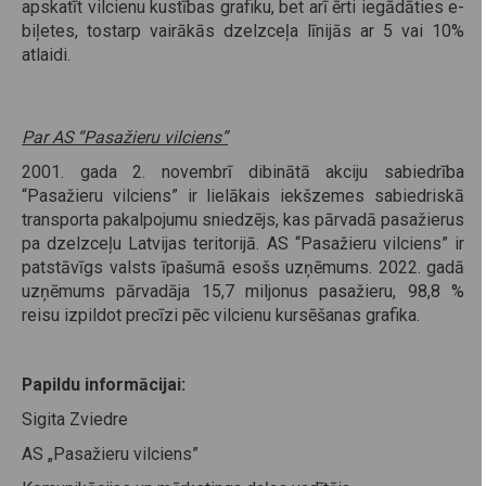
apskatīt vilcienu kustības grafiku, bet arī ērti iegādāties e-
biļetes, tostarp vairākās dzelzceļa līnijās ar 5 vai 10%
atlaidi.
Par AS “Pasažieru vilciens”
2001. gada 2. novembrī dibinātā akciju sabiedrība
“Pasažieru vilciens” ir lielākais iekšzemes sabiedriskā
transporta pakalpojumu sniedzējs, kas pārvadā pasažierus
pa dzelzceļu Latvijas teritorijā. AS “Pasažieru vilciens” ir
patstāvīgs valsts īpašumā esošs uzņēmums. 2022. gadā
uzņēmums pārvadāja 15,7 miljonus pasažieru, 98,8 %
reisu izpildot precīzi pēc vilcienu kursēšanas grafika.
Papildu informācijai:
Sigita Zviedre
AS „Pasažieru vilciens”