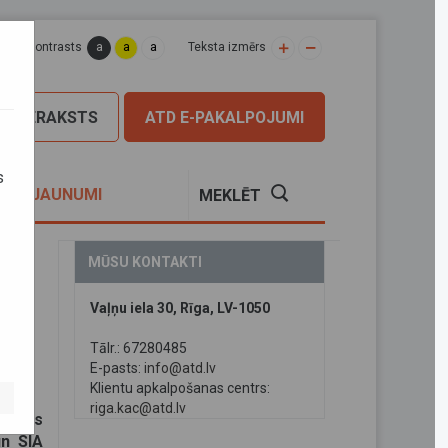
a
a
a
apas kontrasts
Teksta izmērs
PIERAKSTS
ATD E-PAKALPOJUMI
s
S
JAUNUMI
MEKLĒT
MŪSU KONTAKTI
Vaļņu iela 30, Rīga, LV-1050
u
Tālr.: 67280485
E-pasts:
info@atd.lv
Klientu apkalpošanas centrs:
riga.kac@atd.lv
inētās
un SIA