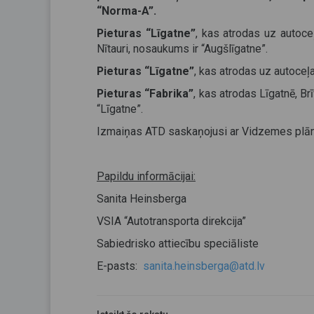
“Norma-A”.
Pieturas “Līgatne”
, kas atrodas uz autoce
Nītauri, nosaukums ir “Augšlīgatne”.
Pieturas “Līgatne”
, kas atrodas uz autoceļ
Pieturas “Fabrika”
, kas atrodas Līgatnē, B
“Līgatne”.
Izmaiņas ATD saskaņojusi ar Vidzemes plān
Papildu informācijai:
Sanita Heinsberga
VSIA “Autotransporta direkcija”
Sabiedrisko attiecību speciāliste
E-pasts:
sanita.heinsberga@atd.lv