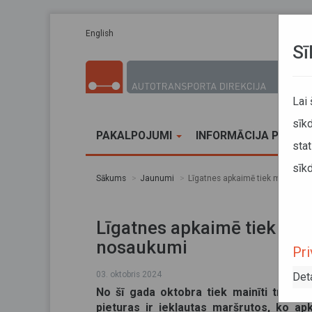
Pārlekt uz galveno saturu
English
Sī
Lai
sīkd
PAKALPOJUMI
INFORMĀCIJA PĀRVA
stat
sīkd
Sākums
Jaunumi
Līgatnes apkaimē tiek mainīti v
Līgatnes apkaimē tiek mai
nosaukumi
Pri
03. oktobris 2024
Det
No šī gada oktobra tiek mainīti trīs r
pieturas ir iekļautas maršrutos, ko ap