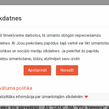
Teksta versija
L
kdatnes
ATCELTIE REISI
KUSTĪBAS SARAKSTI
 šī tīmekļvietne darbotos, tā izmanto obligāti nepieciešamās
atnes. Ar Jūsu piekrišanu papildus šajā vietnē var tikt izmantota
DĀTĀJIEM
SABIEDRISKAIS TRANSPORTS
PAR MUM
istikas un sociālo mediju sīkdatnes. Ja piekrītat šo papildu
atņu izmantošanai, lūdzu, atzīmējiet savu izvēli:
airāku reģionālo autobusu pieturu nosaukumi
Apstiprināt
Noraidīt
nīti vairāku reģionālo autobusu pietur
vātuma politika
alizētāka informācija par izmantotajām sīkdatnēm
eģionālo autobusu pieturu nosaukumi Līgatnes apkaimē. M
kalpo trīs pārvadātāji - AS “CATA”, SIA “VTU Valmiera” 