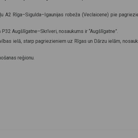
ļu A2 Rīga–Sigulda–Igaunijas robeža (Veclaicene) pie pagriezi
a P32 Augšlīgatne–Skrīveri, nosaukums ir “Augšlīgatne”.
rīvības ielā, starp pagriezieniem uz Rīgas un Dārzu ielām, nosau
ošanas reģionu.