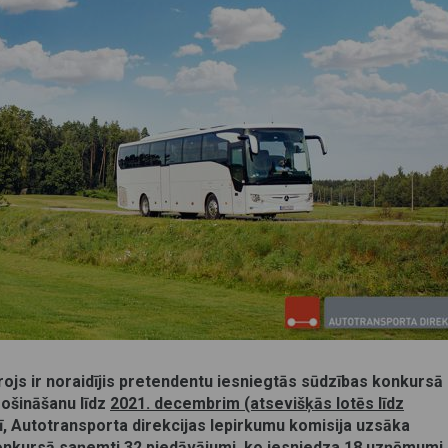
ojs ir noraidījis pretendentu iesniegtās sūdzības konkursā
ošināšanu līdz
2021. decembrim (atsevišķās lotēs līdz
rī, Autotransporta direkcijas Iepirkumu komisija uzsāka
onkursā saņemti 32 piedāvājumi, ko iesniedza 18 uzņēmumi.