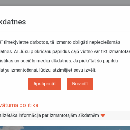
Teksta versija
L
kdatnes
KUSTĪBAS SARAKSTI
 šī tīmekļvietne darbotos, tā izmanto obligāti nepieciešamās
atnes. Ar Jūsu piekrišanu papildus šajā vietnē var tikt izmantota
DĀTĀJIEM
SABIEDRISKAIS TRANSPORTS
PAR MUM
istikas un sociālo mediju sīkdatnes. Ja piekrītat šo papildu
atņu izmantošanai, lūdzu, atzīmējiet savu izvēli:
orta pakalpojumu nodrošināšanu līdz 2021.gada decembrim iesniegti 32 piedāvāju
Apstiprināt
Noraidīt
 transporta pakalpojumu nodrošināša
iesniegti 32 piedāvājumi
vātuma politika
alizētāka informācija par izmantotajām sīkdatnēm