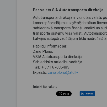
Par valsts SIA Autotransporta direkcija
Autotransporta direkcija ir vienotas valsts p
komercpārvadājumu uzņēmējdarbības licencēš
sabiedriskā transporta finanšu analīzi un aud
transporta sistēmu visā valstī. Autotranspor
Latvijas autopārvadātājiem tiktu nodrošināta 
Papildu informācijai
:
Zane Plone,
VSIA Autotransporta direkcija
Sabiedrisko attiecību vadītāja
Tālr.: + 371 67686485
E-pasts:
zane.plone@atd.lv
Ieteikt šo rakstu