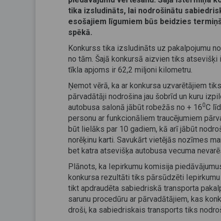
tika izsludināts, lai nodrošinātu sabiedr
esošajiem līgumiem būs beidzies termiņš,
spēkā.
Konkurss tika izsludināts uz pakalpojumu nod
no tām. Šajā konkursā aizvien tiks atsevišķi 
tīkla apjoms ir 62,2 miljoni kilometru.
Ņemot vērā, ka ar konkursa uzvarētājiem tiks
pārvadātāji nodrošina jau šobrīd un kuru izpi
0
autobusa salonā jābūt robežās no + 16
C lī
personu ar funkcionāliem traucējumiem pārv
būt lielāks par 10 gadiem, kā arī jābūt nodro
norēķinu karti. Savukārt vietējās nozīmes m
bet katra atsevišķa autobusa vecuma nevarē
Plānots, ka Iepirkumu komisija piedāvājumu
konkursa rezultāti tiks pārsūdzēti Iepirkumu
tikt apdraudēta sabiedriskā transporta paka
sarunu procedūru ar pārvadātājiem, kas konkrē
droši, ka sabiedriskais transports tiks nodro