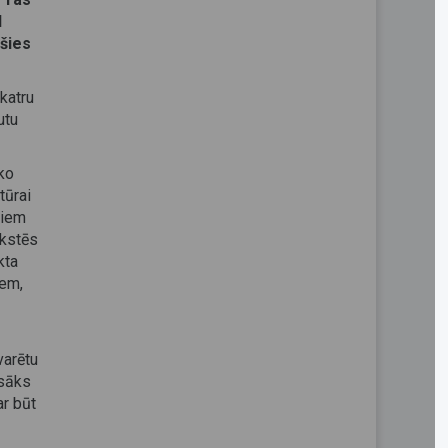
d
ušies
katru
utu
 ko
tūrai
tiem
īkstēs
kta
iem,
varētu
zsāks
ar būt