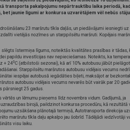
iskā transporta pakalpojumu nepārtrauktību laika periodā, ka
 bet jaunie līgumi ar konkursa uzvarētājiem vēl nebūs stāj
rošināšanu 23 maršrutu tīkla daļās, un piedāvājumi iesniegti uz 
izdalīti vietējās nozīmes un starppilsētu maršruti. Kopējais maršr
 slēgts īstermiņa līgums, noteiktās kvalitātes prasības ir tādas,
ldei papildu investīcijas nav nepieciešamas. Noteikts, ka tempera
0
dz + 24
C (atbilstoši sezonai), kā arī 10% autobusu jābūt pielāgo
adāšanai. Starppilsētu maršrutos autobusu vidējais vecums nedr
šinātai iespējai autobusā iegādāties biļeti, maksājot ar bezkonta
aršrutos autobusu vidējais vecums nevarēs būt vairāk par 20 gad
s pārsniegt 25 gadus.
s vērtēs un lēmumu pieņems līdz novembra vidum. Gadījumā, ja
 uzraudzības birojā, paildzinot konkursa procedūru, kā rezultātā 
lpojumu uzsākšana plānotajā termiņā, Autotransporta direkcija u
to maršrutu tīkla daļu apkalpo jau šobrīd. Tādējādi iedzīvotāji v
šināts visu laiku.