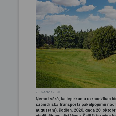
28. oktobris 2020
Ņemot vērā, ka Iepirkumu uzraudzības bir
sabiedriskā transporta pakalpojumu nodr
augustam)
, šodien, 2020. gada 28. oktob
piedāvājumu vērtēšanu. Šajā īstermiņa k