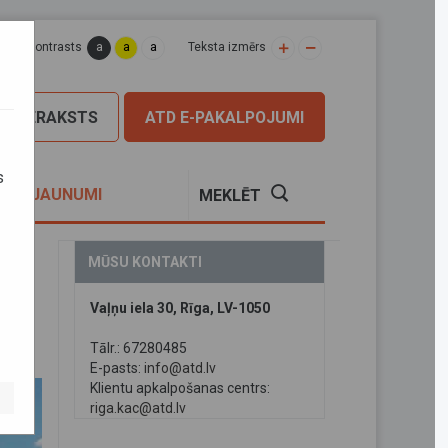
a
a
a
apas kontrasts
Teksta izmērs
PIERAKSTS
ATD E-PAKALPOJUMI
s
S
JAUNUMI
MEKLĒT
mi
MŪSU KONTAKTI
Vaļņu iela 30, Rīga, LV-1050
nu
Tālr.: 67280485
E-pasts:
info@atd.lv
Klientu apkalpošanas centrs:
riga.kac@atd.lv