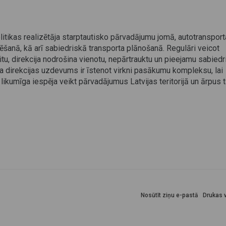
olitikas realizētāja starptautisko pārvadājumu jomā, autotransport
anā, kā arī sabiedriskā transporta plānošanā. Regulāri veicot
itu, direkcija nodrošina vienotu, nepārtrauktu un pieejamu sabied
ta direkcijas uzdevums ir īstenot virkni pasākumu kompleksu, lai
likumīga iespēja veikt pārvadājumus Latvijas teritorijā un ārpus t
Nosūtīt ziņu e-pastā
Drukas v