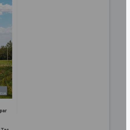
 par
 Tas