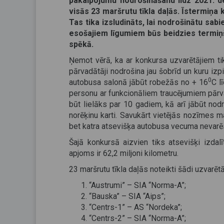
pakalpojumu nodrošināšanu līdz 2021. d
visās 23 maršrutu tīkla daļās.
Īstermiņa 
Tas tika izsludināts, lai nodrošinātu sab
esošajiem līgumiem būs beidzies termiņš
spēkā.
Ņemot vērā, ka ar konkursa uzvarētājiem tik
pārvadātāji nodrošina jau šobrīd un kuru izp
0
autobusa salonā jābūt robežās no + 16
C l
personu ar funkcionāliem traucējumiem pārv
būt lielāks par 10 gadiem, kā arī jābūt nod
norēķinu karti. Savukārt vietējās nozīmes 
bet katra atsevišķa autobusa vecuma nevarē
Šajā konkursā aizvien tiks atsevišķi izdalī
apjoms ir 62,2 miljoni kilometru.
23 maršrutu tīkla daļās noteikti šādi uzvarētāj
“Austrumi” – SIA “Norma-A”;
“Bauska” – SIA “Aips”;
“Centrs-1” – AS “Nordeka”;
“Centrs-2” – SIA “Norma-A”;