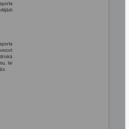
sporta
ādējādi
nsporta
veicot
edriskā
u, lai
ās.