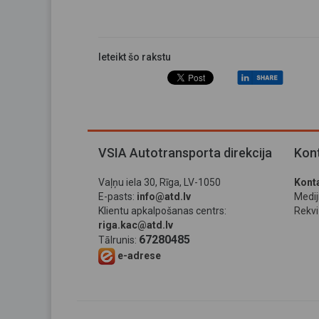
Ieteikt šo rakstu
VSIA Autotransporta direkcija
Kont
Vaļņu iela 30, Rīga, LV-1050
Konta
E-pasts:
info@atd.lv
Medi
Klientu apkalpošanas centrs:
Rekviz
riga.kac@atd.lv
67280485
Tālrunis:
e-adrese