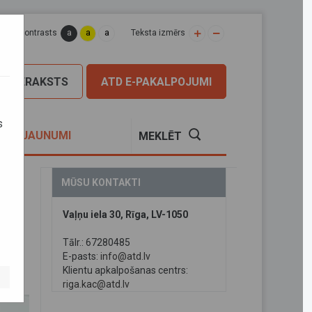
a
a
a
apas kontrasts
Teksta izmērs
PIERAKSTS
ATD E-PAKALPOJUMI
s
S
JAUNUMI
MEKLĒT
MŪSU KONTAKTI
aļās
Vaļņu iela 30, Rīga, LV-1050
nu
Tālr.: 67280485
E-pasts:
info@atd.lv
Klientu apkalpošanas centrs:
riga.kac@atd.lv