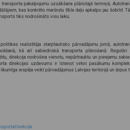
kā transporta pakalpojumu uzsākšana plānotajā termiņā, Autotran
ātājiem, kas konkrēto maršrutu tīkla daļu apkalpo jau šobrīd. T
ansports tiks nodrošināts visu laiku.
 politikas realizētāja starptautisko pārvadājumu jomā, autotra
cēšanā, kā arī sabiedriskā transporta plānošanā. Regulāri 
ditu, direkcija nodrošina vienotu, nepārtrauktu un pieejamu sabi
porta direkcijas uzdevums ir īstenot virkni pasākumu kompleks
likumīga iespēja veikt pārvadājumus Latvijas teritorijā un ārpus t
sportaDirekcija