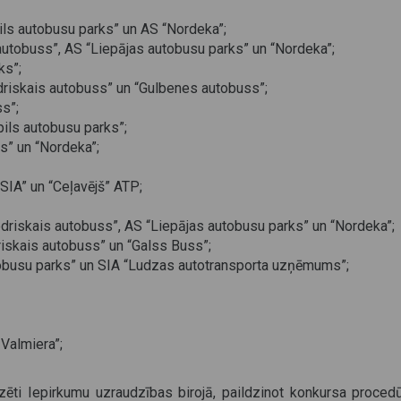
ils autobusu parks” un AS “Nordeka”;
autobuss”, AS “Liepājas autobusu parks” un “Nordeka”;
ks”;
edriskais autobuss” un “Gulbenes autobuss”;
s”;
bpils autobusu parks”;
s” un “Nordeka”;
IA” un “Ceļavējš” ATP;
iedriskais autobuss”, AS “Liepājas autobusu parks” un “Nordeka”;
driskais autobuss” un “Galss Buss”;
busu parks” un SIA “Ludzas autotransporta uzņēmums”;
 Valmiera”;
dzēti Iepirkumu uzraudzības birojā, paildzinot konkursa procedū