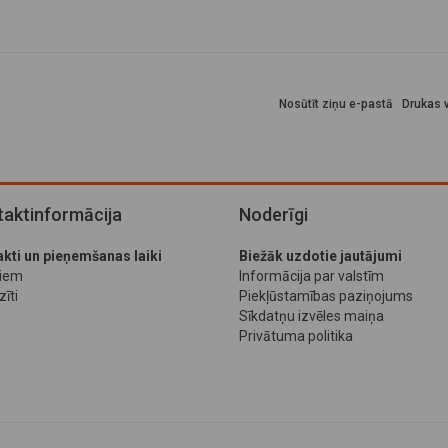
Nosūtīt ziņu e-pastā
Drukas v
aktinformācija
Noderīgi
kti un pieņemšanas laiki
Biežāk uzdotie jautājumi
jiem
Informācija par valstīm
īti
Piekļūstamības paziņojums
Sīkdatņu izvēles maiņa
Privātuma politika