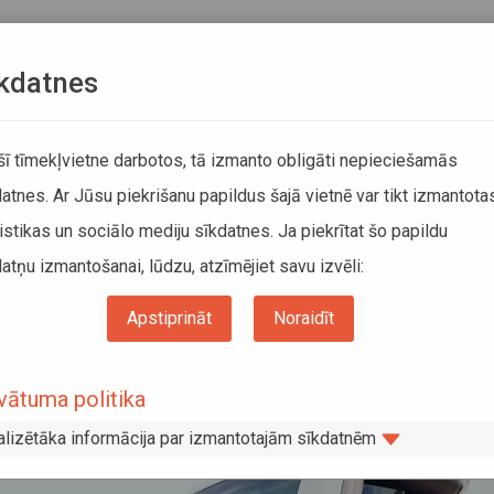
Teksta versija
L
kdatnes
KUSTĪBAS SARAKSTI
 šī tīmekļvietne darbotos, tā izmanto obligāti nepieciešamās
atnes. Ar Jūsu piekrišanu papildus šajā vietnē var tikt izmantota
DĀTĀJIEM
SABIEDRISKAIS TRANSPORTS
PAR MUM
istikas un sociālo mediju sīkdatnes. Ja piekrītat šo papildu
atņu izmantošanai, lūdzu, atzīmējiet savu izvēli:
ošināšanu līdz 2021. gada decembrim noteikti uzvarētāji visās 23 maršrutu tīkla d
Apstiprināt
Noraidīt
 transporta pakalpojumu nodrošināša
vātuma politika
 noteikti uzvarētāji visās 23 maršrutu
alizētāka informācija par izmantotajām sīkdatnēm