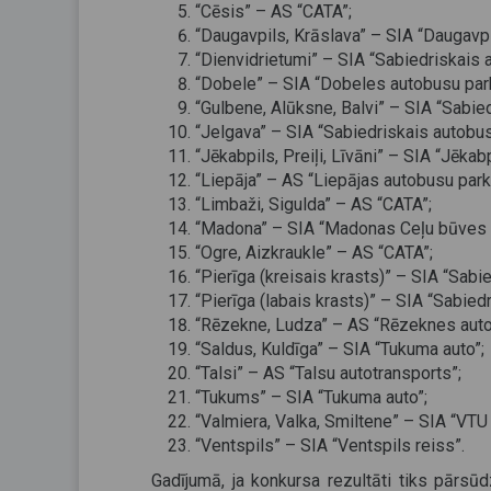
“Cēsis” – AS “CATA”;
“Daugavpils, Krāslava” – SIA “Daugavp
“Dienvidrietumi” – SIA “Sabiedriskais 
“Dobele” – SIA “Dobeles autobusu par
“Gulbene, Alūksne, Balvi” – SIA “Sabi
“Jelgava” – SIA “Sabiedriskais autobus
“Jēkabpils, Preiļi, Līvāni” – SIA “Jēka
“Liepāja” – AS “Liepājas autobusu park
“Limbaži, Sigulda” – AS “CATA”;
“Madona” – SIA “Madonas Ceļu būves S
“Ogre, Aizkraukle” – AS “CATA”;
“Pierīga (kreisais krasts)” – SIA “Sab
“Pierīga (labais krasts)” – SIA “Sabie
“Rēzekne, Ludza” – AS “Rēzeknes auto
“Saldus, Kuldīga” – SIA “Tukuma auto”;
“Talsi” – AS “Talsu autotransports”;
“Tukums” – SIA “Tukuma auto”;
“Valmiera, Valka, Smiltene” – SIA “VTU
“Ventspils” – SIA “Ventspils reiss”.
Gadījumā, ja konkursa rezultāti tiks pārsū