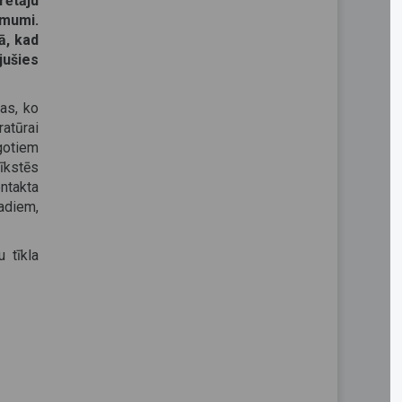
rētāju
ēmumi.
ā, kad
jušies
das, ko
ratūrai
āgotiem
īkstēs
ontakta
adiem,
u tīkla