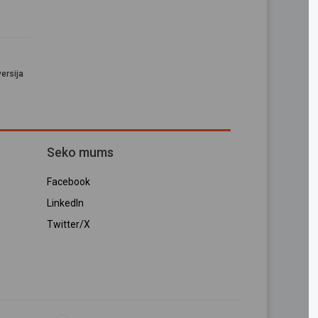
ersija
Seko mums
Facebook
LinkedIn
Twitter/X