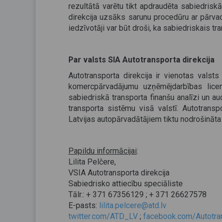
rezultātā varētu tikt apdraudēta sabiedris
direkcija uzsāks sarunu procedūru ar pārvad
iedzīvotāji var būt droši, ka sabiedriskais tr
Par valsts SIA Autotransporta direkcija
Autotransporta direkcija ir vienotas valsts
komercpārvadājumu uzņēmējdarbības licen
sabiedriskā transporta finanšu analīzi un au
transporta sistēmu visā valstī. Autotrans
Latvijas autopārvadātājiem tiktu nodrošināta 
Papildu informācijai
:
Lilita Pelčere,
VSIA Autotransporta direkcija
Sabiedrisko attiecību speciāliste
Tālr.: + 371 67356129 ; + 371 26627578
E-pasts:
lilita.pelcere@atd.lv
twitter.com/ATD_LV
;
facebook.com/Autotran