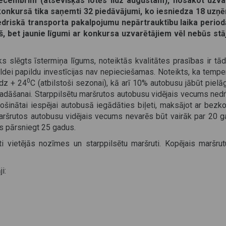
ecembrim (atsevišķās lotēs līdz augustam), nosakot uzva
konkursā tika saņemti 32 piedāvājumi, ko iesniedza 18 uzņ
iedriskā transporta pakalpojumu nepārtrauktību laika period
, bet jaunie līgumi ar konkursa uzvarētājiem vēl nebūs stā
s slēgts īstermiņa līgums, noteiktās kvalitātes prasības ir tā
ildei papildu investīcijas nav nepieciešamas. Noteikts, ka tempe
0
īdz + 24
C (atbilstoši sezonai), kā arī 10% autobusu jābūt piel
adāšanai. Starppilsētu maršrutos autobusu vidējais vecums nedr
rošinātai iespējai autobusā iegādāties biļeti, maksājot ar bezk
maršrutos autobusu vidējais vecums nevarēs būt vairāk par 20 g
s pārsniegt 25 gadus.
ti vietējās nozīmes un starppilsētu maršruti. Kopējais maršrut
i: