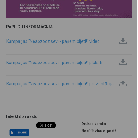
PAPILDU INFORMĀCIJA:
Kampaņas "Neapzodz sevi - paņem biļeti!" video
Kampaņas "Neapzodz sevi - paņem biļeti!" plakāti
Kampaņas "Neapzodz sevi - paņem biļeti!" prezentācija
Ieteikt šo rakstu
Drukas versija
Nosūtīt ziņu e-pastā