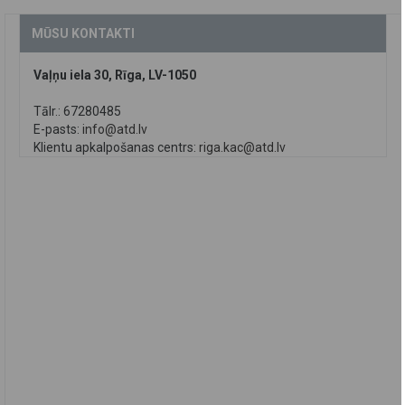
MŪSU KONTAKTI
Vaļņu iela 30, Rīga, LV-1050
Tālr.: 67280485
E-pasts:
info@atd.lv
Klientu apkalpošanas centrs:
riga.kac@atd.lv