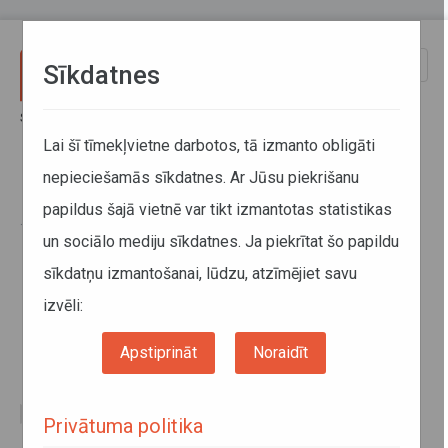
Pārlekt uz galveno saturu
Toggle
Sīkdatnes
naviga
Sākums
Jaunumi
Kampaņas informatīvie materiāli
Lai šī tīmekļvietne darbotos, tā izmanto obligāti
nepieciešamās sīkdatnes. Ar Jūsu piekrišanu
Kampaņas informatīvie materiāli
papildus šajā vietnē var tikt izmantotas statistikas
10. maijs 2018
un sociālo mediju sīkdatnes. Ja piekrītat šo papildu
sīkdatņu izmantošanai, lūdzu, atzīmējiet savu
izvēli:
Apstiprināt
Noraidīt
Privātuma politika