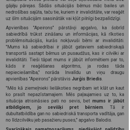
gājēju pārejas. Šādās situācijās bērnus māc bailes un
nedrošības sajūta, taču tie, kuriem ir invaliditāte, var reaģēt
uz šīm situācijām saasinātāk vai kļūt pilnīgi bezpalīdzīgi.
Apvienības "Apeirons" pārstāvji apgalvo, ka šobrīd
sabiedrībā trūkst zināšanu un informācijas, kā rīkoties
problēmsituācijās, kurās nokļuvuši bērni ar invaliditāti.
"Mums kā sabiedrībai ir jābūt gataviem sabiedriskajā
transportā sastapt bērnus un pusaudžus, kas ir cilvēki ar
invaliditāti. Tieši tāpat mums ir jābūt informētiem par to,
kāds ir reaģēšanas algoritms, ja rodas tāda
nepieciešamība," norāda Invalīdu un viņu draugu
apvienības "Apeirons" pārstāvis
Jurģis Briedis
.
"Mēs kā ziemeļnieki lielākoties negribam iet klāt un kaut
ko prasīt nepazīstamajiem. Mēs paļaujamies uz to, ka
situācija atrisināsies pati no sevis, bet
mums ir jābūt
atbildīgiem, jo sevišķi pret bērniem
. Tā ir
dubultatbildība gan no sabiedriskā transporta vadītāja, gan
no līdzcilvēku jeb pasažieru puses," apgalvo Balodis.
Svarīgākais pamatnosacījums, piedāvājot palīdzību