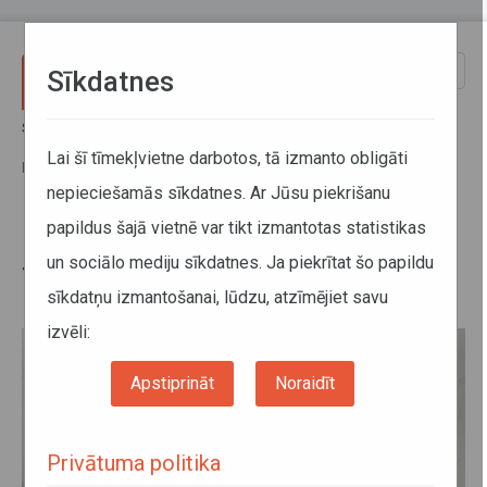
Pārlekt uz galveno saturu
Toggle
Sīkdatnes
naviga
Sākums
Jaunumi
Kā rīkoties, ja sabiedriskajā transportā bērns ar invaliditāti nonācis
Lai šī tīmekļvietne darbotos, tā izmanto obligāti
problēmsituācijā
nepieciešamās sīkdatnes. Ar Jūsu piekrišanu
papildus šajā vietnē var tikt izmantotas statistikas
Kā rīkoties, ja sabiedriskajā
un sociālo mediju sīkdatnes. Ja piekrītat šo papildu
transportā bērns ar invaliditāti
sīkdatņu izmantošanai, lūdzu, atzīmējiet savu
nonācis problēmsituācijā
izvēli:
Apstiprināt
Noraidīt
Privātuma politika