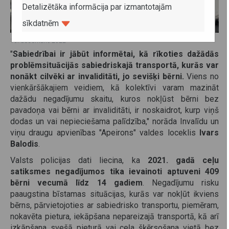
Detalizētāka informācija par izmantotajām
sīkdatnēm
16. decembris 2022
"
Sabiedrībai ir jābūt informētai, kā rīkoties dažādās
problēmsituācijās sabiedriskajā transportā, kurās var
nonākt cilvēki ar invaliditāti, jo sevišķi bērni.
Viens no
vienkāršākajiem veidiem, kā kolektīvi varam mazināt
dažādu negadījumu skaitu, kuros nokļūst bērni bez
pavadoņa vai bērni ar invaliditāti, ir noskaidrot, kurp viņš
dodas un vai nepieciešama palīdzība," norāda Invalīdu un
viņu draugu apvienības "Apeirons" valdes loceklis
Ivars
Balodis
.
Valsts policijas dati liecina, ka
2021. gadā ceļu
satiksmes negadījumos tika ievainoti aptuveni 409
bērni vecumā līdz 14 gadiem
. Negadījumu risku
paaugstina bīstamas situācijas, kurās var nokļūt ikviens
bērns, pārvietojoties ar sabiedrisko transportu, piemēram,
nokavēta pietura, iekāpšana nepareizajā transportā, kā arī
izkāpšana svešā pieturā vai ceļa šķērsošana vietā bez