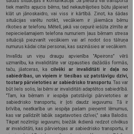
šādās situācijās ir komunikācija. Ja pieturā vai transportā
tiek manīts apjucis bērns, tad nekautrējoties būtu jāpieiet
klāt un jānoskaidro, vai viss ir kārtībā. Zinot, ka šādas
situācijas varētu notikt, vecākiem ir jāiemāca bērnu
rīkoties ar telefonu. Mētelī, jakā vai cepurē iešūta zīmīte ar
nepieciešamajiem telefona numuriem ļaus bērnam stresa
situācijā piezvanīt vecākiem vai arī nodot šos tālruņa
numurus kādai citai personai, kas sazināsies ar vecākiem.
Invalīdu un viņu draugu apvienība "Apeirons" vērš
uzmanību, ka invaliditāte var izpausties dažādās formās,
taču, jāatceras, ka
cilvēki ar invaliditāti ir daļa no
sabiedrības, un viņiem ir tiesības uz patstāvīgu dzīvi,
tostarp pārvietoties ar sabiedrisko transportu
. Tas var
būt liels solis, lai bērni ar invaliditāti adaptētos sabiedrībā.
"Tam, ka bērnam ir iespēja patstāvīgi pārvietoties ar
sabiedrisko transportu, ir ļoti daudz ieguvumu. Tā ir
brīvība, neatkarība un iespēja pašam pieņemt lēmumus,
kas var palīdzēt labāk sagatavoties dzīvei," saka Balodis.
Tikpat nozīmīgi ieguvumi, biežāk ikdienā redzot cilvēkus
ar invaliditāti, kas pārvietojas ar sabiedrisko transportu, ir