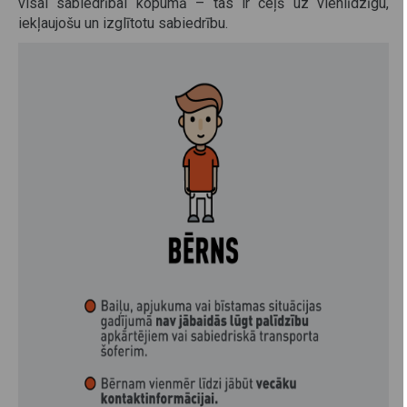
visai sabiedrībai kopumā – tas ir ceļš uz vienlīdzīgu,
iekļaujošu un izglītotu sabiedrību.