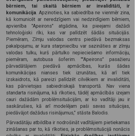
bērniem, tai skaitā bērniem ar invaliditāti, ir
komunikācija
. Apzinoties, ka sabiedrība ne vienmēr zina,
kā komunicēt ar neredzīgiem vai nedzirdīgiem bērniem,
apvienība "Apeirons" atgādina, ka pieejami dažādi
tehnoloģiski rīki, kas var palīdzēt šādās situācijās.
Piemēram, Zīmju valodas centrs piedāvā bezmaksas
pakalpojumu, ar kura starpniecību var sazināties ar zīmju
valodas tulku, kurš pārtulko nepieciešamo informāciju,
piemēram, autobusa šoferim. ""Apeirons" pasažieru
pārvadātājiem piedāvā apmācības, kurās šādas
komunikācijas nianses tiek izrunātas, kā arī tiek
izskaidrots, kā pareizi palīdzēt cilvēkiem ar invaliditāti,
kas pārvietojas sabiedriskajā transportā. Nav viena
standarta risinājuma, kā rīkoties, tādēļ apmācībās izejam
cauri dažādām problēmsituācijām, ar ko vadītāji jau ir
saskārušies, kā arī modelējam paši savas situācijas,
piedāvājot dažādus risinājumus," stāsta Balodis.
Pārvadātāju atbildība ir nodrošināt vadītājiem pietiekamas
zināšanas par to, kā rīkoties, ja problēmsituācijā nonācis
cilvēks ar invaliditāti.
Fiziskās drošības jautājums