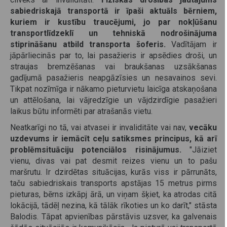
sabiedriskajā transportā ir īpaši aktuāls bērniem,
kuriem ir kustību traucējumi, jo par nokļūšanu
transportlīdzeklī un tehniskā nodrošinājuma
stiprināšanu atbild transporta šoferis.
Vadītājam ir
jāpārliecinās par to, lai pasažieris ir apsēdies droši, un
straujas bremzēšanas vai braukšanas uzsākšanas
gadījumā pasažieris neapgāzīsies un nesavainos sevi.
Tikpat nozīmīga ir nākamo pieturvietu laicīga atskaņošana
un attēlošana, lai vājredzīgie un vājdzirdīgie pasažieri
laikus būtu informēti par atrašanās vietu.
Neatkarīgi no tā, vai atvasei ir invaliditāte vai nav,
vecāku
uzdevums ir iemācīt ceļu satiksmes principus, kā arī
problēmsituāciju potenciālos risinājumus.
"Jāiziet
vienu, divas vai pat desmit reizes vienu un to pašu
maršrutu. Ir dzirdētas situācijas, kurās viss ir pārrunāts,
taču sabiedriskais transports apstājas 15 metrus pirms
pieturas, bērns izkāpj ārā, un viņam šķiet, ka atrodas citā
lokācijā, tādēļ nezina, kā tālāk rīkoties un ko darīt," stāsta
Balodis. Tāpat apvienības pārstāvis uzsver, ka galvenais