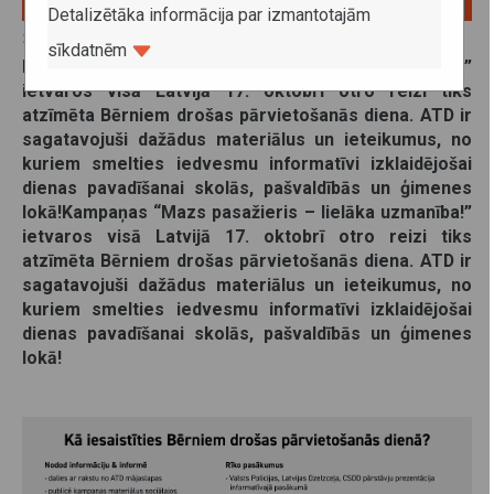
Detalizētāka informācija par izmantotajām
20. septembris 2024
sīkdatnēm
Kampaņas “Mazs pasažieris – lielāka uzmanība!”
ietvaros visā Latvijā 17. oktobrī otro reizi tiks
atzīmēta Bērniem drošas pārvietošanās diena. ATD ir
sagatavojuši dažādus materiālus un ieteikumus, no
kuriem smelties iedvesmu informatīvi izklaidējošai
dienas pavadīšanai skolās, pašvaldībās un ģimenes
lokā!Kampaņas “Mazs pasažieris – lielāka uzmanība!”
ietvaros visā Latvijā 17. oktobrī otro reizi tiks
atzīmēta Bērniem drošas pārvietošanās diena. ATD ir
sagatavojuši dažādus materiālus un ieteikumus, no
kuriem smelties iedvesmu informatīvi izklaidējošai
dienas pavadīšanai skolās, pašvaldībās un ģimenes
lokā!