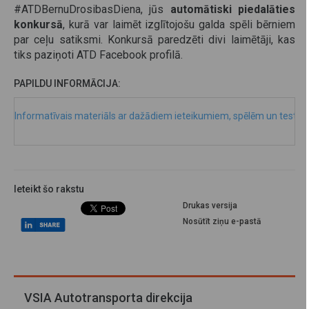
#ATDBernuDrosibasDiena, jūs
automātiski piedalāties
konkursā
, kurā var laimēt izglītojošu galda spēli bērniem
par ceļu satiksmi. Konkursā paredzēti divi laimētāji, kas
tiks paziņoti ATD Facebook profilā.
PAPILDU INFORMĀCIJA:
Informatīvais materiāls ar dažādiem ieteikumiem, spēlēm un testiem,
Ieteikt šo rakstu
Drukas versija
Nosūtīt ziņu e-pastā
VSIA Autotransporta direkcija