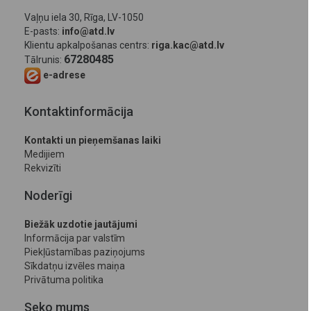
Vaļņu iela 30, Rīga, LV-1050
E-pasts:
info@atd.lv
Klientu apkalpošanas centrs:
riga.kac@atd.lv
67280485
Tālrunis:
e-adrese
Kontaktinformācija
Kontakti un pieņemšanas laiki
Medijiem
Rekvizīti
Noderīgi
Biežāk uzdotie jautājumi
Informācija par valstīm
Piekļūstamības paziņojums
Sīkdatņu izvēles maiņa
Privātuma politika
Seko mums