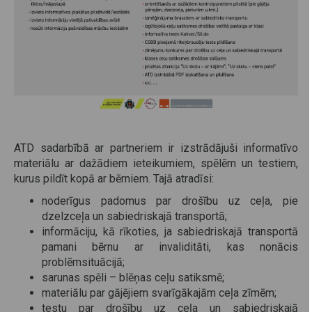
ATD sadarbībā ar partneriem ir izstrādājuši informatīvo
materiālu ar dažādiem ieteikumiem, spēlēm un testiem,
kurus pildīt kopā ar bērniem. Tajā atradīsi:
noderīgus padomus par drošību uz ceļa, pie
dzelzceļa un sabiedriskajā transportā;
informāciju, kā rīkoties, ja sabiedriskajā transportā
pamani bērnu ar invaliditāti, kas nonācis
problēmsituācijā;
sarunas spēli – blēņas ceļu satiksmē;
materiālu par gājējiem svarīgākajām ceļa zīmēm;
testu par drošību uz ceļa un sabiedriskajā