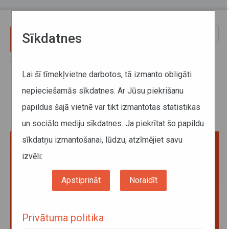
Pārlekt uz galveno saturu
Toggle
Sīkdatnes
naviga
Sākums
Jaunumi
Kā pavadīt Bērniem drošas pārvietošanās dienu?
Lai šī tīmekļvietne darbotos, tā izmanto obligāti
nepieciešamās sīkdatnes. Ar Jūsu piekrišanu
Kā pavadīt Bērniem drošas
papildus šajā vietnē var tikt izmantotas statistikas
pārvietošanās dienu?
un sociālo mediju sīkdatnes. Ja piekrītat šo papildu
sīkdatņu izmantošanai, lūdzu, atzīmējiet savu
izvēli:
Apstiprināt
Noraidīt
Privātuma politika