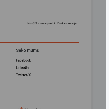
Nosūtīt ziņu e-pastā
Drukas versija
Seko mums
Facebook
LinkedIn
Twitter/X