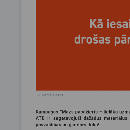
09. oktobris 2023
Kampaņas “Mazs pasažieris – lielāka uzmanī
ATD ir sagatavojuši dažādus materiālus 
pašvaldībās un ģimenes lokā!