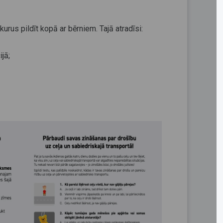
rus pildīt kopā ar bērniem. Tajā atradīsi:
ijā;