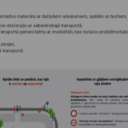
ormatīvo materiālu ar dažādiem ieteikumiem, spēlēm un testiem, ku
ie dzelzceļa un sabiedriskajā transportā;
 transportā pamani bērnu ar invaliditāti, kas nonācis problēmsituāc
a zīmēm;
ā transportā.