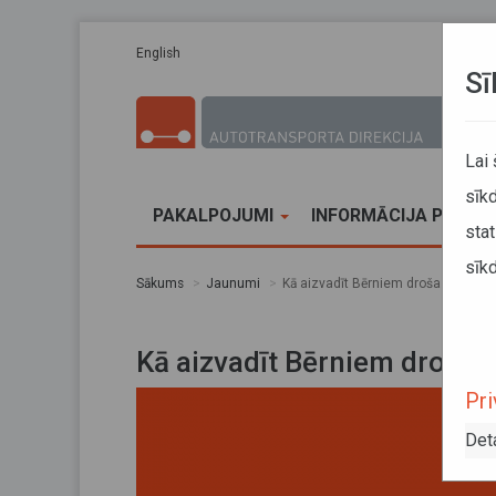
Pārlekt uz galveno saturu
English
Sī
Lai
sīkd
PAKALPOJUMI
INFORMĀCIJA PĀRVA
stat
sīkd
Sākums
Jaunumi
Kā aizvadīt Bērniem drošas pārviet
Kā aizvadīt Bērniem drošas
Pri
Det