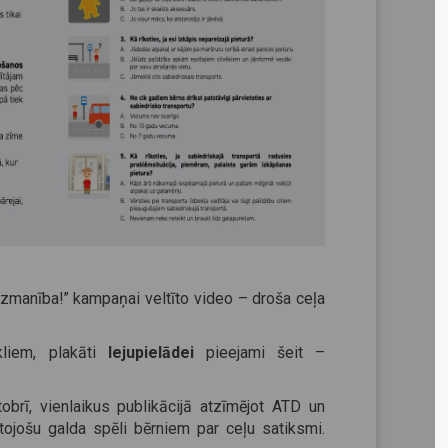
zmanība!” kampaņai veltīto video – droša ceļa
liem, plakāti
lejupielādei
pieejami šeit –
obrī, vienlaikus publikācijā atzīmējot ATD un
lītojošu galda spēli bērniem par ceļu satiksmi.