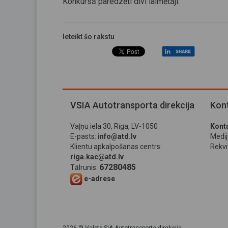
Konkursā paredzēti divi laimētāji.
Ieteikt šo rakstu
VSIA Autotransporta direkcija
Kont
Vaļņu iela 30, Rīga, LV-1050
Konta
E-pasts:
info@atd.lv
Medi
Klientu apkalpošanas centrs:
Rekviz
riga.kac@atd.lv
67280485
Tālrunis:
e-adrese