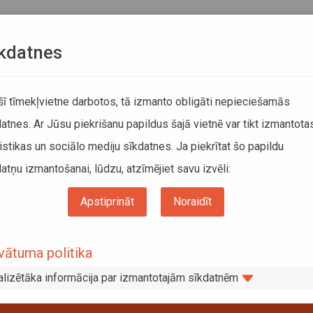
Teksta versija
L
kdatnes
ATCELTIE REISI
KUSTĪBAS SARAKSTI
 šī tīmekļvietne darbotos, tā izmanto obligāti nepieciešamās
atnes. Ar Jūsu piekrišanu papildus šajā vietnē var tikt izmantota
DĀTĀJIEM
SABIEDRISKAIS TRANSPORTS
PAR MUM
istikas un sociālo mediju sīkdatnes. Ja piekrītat šo papildu
atņu izmantošanai, lūdzu, atzīmējiet savu izvēli:
ošanās dienu?
Apstiprināt
Noraidīt
 pārvietošanās dienu?
vātuma politika
alizētāka informācija par izmantotajām sīkdatnēm