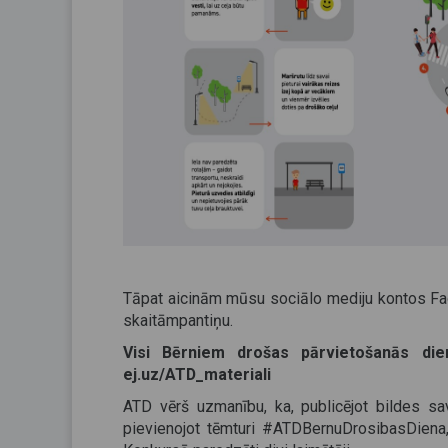
Tāpat aicinām mūsu sociālo mediju kontos Fac
skaitāmpantiņu.
Visi Bērniem drošas pārvietošanās di
ej.uz/ATD_materiali
ATD vērš uzmanību, ka, publicējot bildes sav
pievienojot tēmturi #ATDBernuDrosibasDiena,