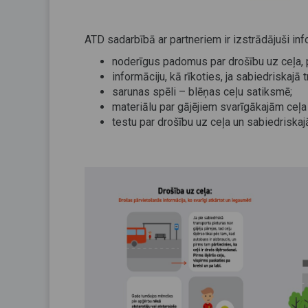
ATD sadarbībā ar partneriem ir izstrādājuši inf
noderīgus padomus par drošību uz ceļa, p
informāciju, kā rīkoties, ja sabiedriskajā
sarunas spēli – blēņas ceļu satiksmē;
materiālu par gājējiem svarīgākajām ceļ
testu par drošību uz ceļa un sabiedriskaj