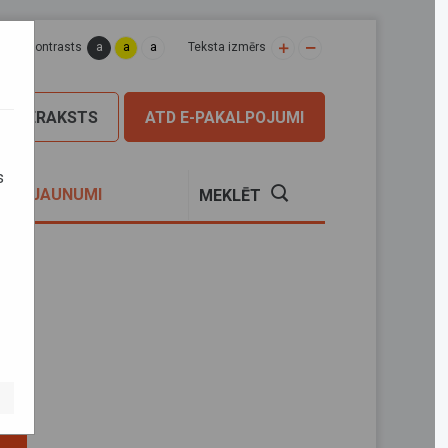
a
a
a
apas kontrasts
Teksta izmērs
PIERAKSTS
ATD E-PAKALPOJUMI
s
S
JAUNUMI
MEKLĒT