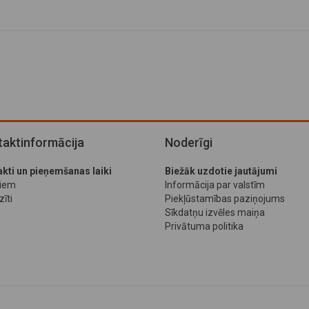
aktinformācija
Noderīgi
kti un pieņemšanas laiki
Biežāk uzdotie jautājumi
jiem
Informācija par valstīm
īti
Piekļūstamības paziņojums
Sīkdatņu izvēles maiņa
Privātuma politika