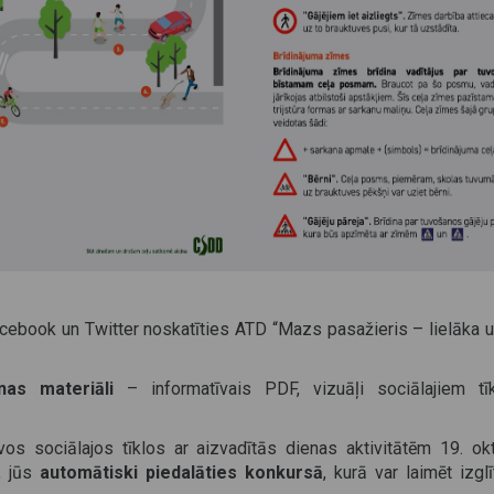
ebook un Twitter noskatīties ATD “Mazs pasažieris – lielāka u
enas materiāli
– informatīvais PDF, vizuāļi sociālajiem tīk
os sociālajos tīklos ar aizvadītās dienas aktivitātēm 19. okt
 jūs
automātiski piedalāties konkursā
, kurā var laimēt izg