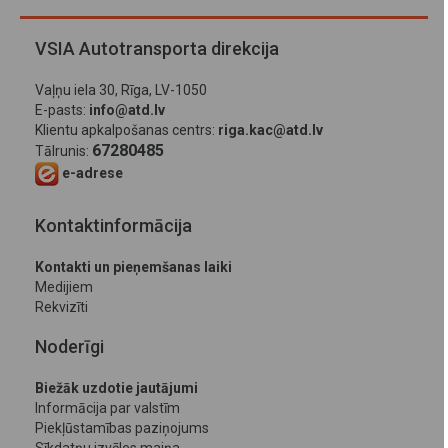
VSIA Autotransporta direkcija
Vaļņu iela 30, Rīga, LV-1050
E-pasts:
info@atd.lv
Klientu apkalpošanas centrs:
riga.kac@atd.lv
67280485
Tālrunis:
e-adrese
Kontaktinformācija
Kontakti un pieņemšanas laiki
Medijiem
Rekvizīti
Noderīgi
Biežāk uzdotie jautājumi
Informācija par valstīm
Piekļūstamības paziņojums
Sīkdatņu izvēles maiņa