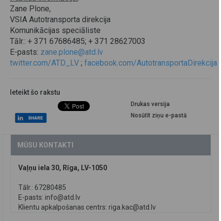
Zane Plone,
VSIA Autotransporta direkcija
Komunikācijas speciāliste
Tālr.: + 371 67686485; + 371 28627003
E-pasts:
zane.plone@atd.lv
twitter.com/ATD_LV
;
facebook.com/AutotransportaDirekcija
Ieteikt šo rakstu
Drukas versija
Nosūtīt ziņu e-pastā
MŪSU KONTAKTI
Vaļņu iela 30, Rīga, LV-1050
Tālr.: 67280485
E-pasts:
info@atd.lv
Klientu apkalpošanas centrs:
riga.kac@atd.lv