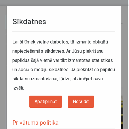
Pārlekt uz galveno saturu
Toggle
Sīkdatnes
naviga
Sākums
Jaunumi
Jaunā gada brīvdienās gaidāmas izmaiņas aptuveni 200 reģionālo
Lai šī tīmekļvietne darbotos, tā izmanto obligāti
maršrutu
nepieciešamās sīkdatnes. Ar Jūsu piekrišanu
papildus šajā vietnē var tikt izmantotas statistikas
Jaunā gada brīvdienās gaidāmas
un sociālo mediju sīkdatnes. Ja piekrītat šo papildu
izmaiņas aptuveni 200 reģionālo
sīkdatņu izmantošanai, lūdzu, atzīmējiet savu
maršrutu
izvēli:
Apstiprināt
Noraidīt
Privātuma politika