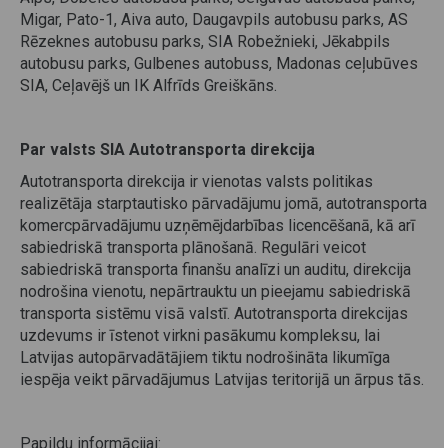
Migar, Pato-1, Aiva auto, Daugavpils autobusu parks, AS
Rēzeknes autobusu parks, SIA Robežnieki, Jēkabpils
autobusu parks, Gulbenes autobuss, Madonas ceļubūves
SIA, Ceļavējš un IK Alfrīds Greiškāns.
Par valsts SIA Autotransporta direkcija
Autotransporta direkcija ir vienotas valsts politikas
realizētāja starptautisko pārvadājumu jomā, autotransporta
komercpārvadājumu uzņēmējdarbības licencēšanā, kā arī
sabiedriskā transporta plānošanā. Regulāri veicot
sabiedriskā transporta finanšu analīzi un auditu, direkcija
nodrošina vienotu, nepārtrauktu un pieejamu sabiedriskā
transporta sistēmu visā valstī. Autotransporta direkcijas
uzdevums ir īstenot virkni pasākumu kompleksu, lai
Latvijas autopārvadātājiem tiktu nodrošināta likumīga
iespēja veikt pārvadājumus Latvijas teritorijā un ārpus tās.
Papildu informācijai
: