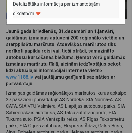
Detalizētāka informācija par izmantotajām
sīkdatnēm
29. decembris 2016
Jaunā gada brīvdienās, 31.decembrī un 1.janvārī,
gaidāmas izmaiņas aptuveni 200 reģionālo vietējo un
starppilsētu maršrutu. Atsevišķos maršrutos tiks
norīkoti papildu reisi vai, tieši otrādi, samazināts
autobusu kursēšanas biežums. Ņemot vērā gaidāmās
izmaiņas maršrutu tīklā, aicinām iedzīvotājus sekot
līdzi aktuālajai informācijai interneta vietnē
www.1188.lv
vai jautājumu gadījumā sazināties ar
pārvadātāju.
Izmaiņas gaidāmas reģionālajos maršrutos, kurus apkalpo
27 pasažieru pārvadātāji: AS Nordeka, SIA Norma-A, AS
CATA, SIA VTU Valmiera, AS Liepājas autobusu parks, SIA
Sabiedriskais autobuss, AS Talsu autotransports, SIA
Tukuma auto, PSIA Ventspils reiss, AS Rīgas Taksometru
parks, SIA Ogres autobuss, Ekspress Ādaži, Galss Buss,
Aips, Dobeles autobusu parks, Jelgavas autobusu parks,