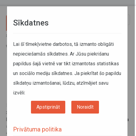
Pārlekt uz galveno saturu
Toggle
Sīkdatnes
naviga
Sākums
Jaunumi
Izvērtējot eksperimentālo reisu rezultātus, plānots kopējā maršrutu
Lai šī tīmekļvietne darbotos, tā izmanto obligāti
tīklā iekļaut astoņus maršruta Rīga–Ogre reisus
nepieciešamās sīkdatnes. Ar Jūsu piekrišanu
papildus šajā vietnē var tikt izmantotas statistikas
Izvērtējot eksperimentālo reisu
un sociālo mediju sīkdatnes. Ja piekrītat šo papildu
rezultātus, plānots kopējā
sīkdatņu izmantošanai, lūdzu, atzīmējiet savu
maršrutu tīklā iekļaut astoņus
maršruta Rīga–Ogre reisus
izvēli:
28. jūnijs 2016
Apstiprināt
Noraidīt
Saskaņā ar Sabiedriskā transporta padomes lēmumu
laika periodā no 2016.gada 1.marta līdz 30.jūnijam tika
atklāti eksperimentālie reisi SIA Ogres autobuss
Privātuma politika
apkalpotajā maršrutā Nr.7788 Rīga–Ogre un AS