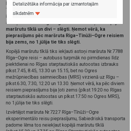
Liepājas autobusu parks maršrutā Nr.7227 Rīga–
Detalizētāka informācija par izmantotajām
Tīnūži–Ogre. Četru mēnešu ilgā laika periodā
sīkdatnēm
izvērtējot attiecīgo reisu pieprasījumu, no 1.jūlija
astoņi maršruta Rīga–Ogre reisi tiks iekļauti kopējā
maršrutu tīklā un divi – slēgti. Ņemot vērā, ka
pieprasījums pēc maršruta Rīga–Tīnūži–Ogre reisiem
bija zems, no 1.jūlija tie tiks slēgti.
Kopējā maršrutu tīklā tiks iekļauti astoņi maršruta Nr.7788
Rīga–Ogre reisi – autobuss turpmāk no pirmdienas līdz
piektdienai no Rīgas starptautiskās autoostas izbrauks
plkst.7.45, 8.45, 13.30 un 15.15, bet no Ogres
mežrūpniecības saimniecības (MRS) virzienā uz Rīgu –
plkst.6.30, 7.30, 12.20 un 13.30. Ņemot vērā, ka pēc diviem
reisiem pieprasījums bija ļoti zems (plkst.19.20 no Rīgas
starptautiskās autoostas un plkst.17.50 no Ogres MRS),
no 1.jūlija tie tiks slēgti.
Izvērtējot maršruta Nr.7227 Rīga–Tīnūži–Ogre
eksperimentālo reisu pieprasījumu, Sabiedriskā transporta
padome lēma tos neiekļaut kopējā maršrutu tīklā