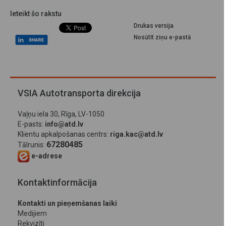
Ieteikt šo rakstu
Drukas versija
Nosūtīt ziņu e-pastā
VSIA Autotransporta direkcija
Vaļņu iela 30, Rīga, LV-1050
E-pasts:
info@atd.lv
Klientu apkalpošanas centrs:
riga.kac@atd.lv
67280485
Tālrunis:
e-adrese
Kontaktinformācija
Kontakti un pieņemšanas laiki
Medijiem
Rekvizīti