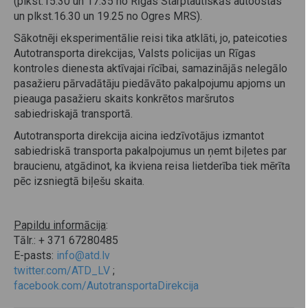
(plkst.15.30 un 17.35 no Rīgas Starptautiskās autoostas
un plkst.16.30 un 19.25 no Ogres MRS).
Sākotnēji eksperimentālie reisi tika atklāti, jo, pateicoties
Autotransporta direkcijas, Valsts policijas un Rīgas
kontroles dienesta aktīvajai rīcībai, samazinājās nelegālo
pasažieru pārvadātāju piedāvāto pakalpojumu apjoms un
pieauga pasažieru skaits konkrētos maršrutos
sabiedriskajā transportā.
Autotransporta direkcija aicina iedzīvotājus izmantot
sabiedriskā transporta pakalpojumus un ņemt biļetes par
braucienu, atgādinot, ka ikviena reisa lietderība tiek mērīta
pēc izsniegtā biļešu skaita.
Papildu informācija
:
Tālr.: + 371 67280485
E-pasts:
info@atd.lv
twitter.com/ATD_LV
;
facebook.com/AutotransportaDirekcija