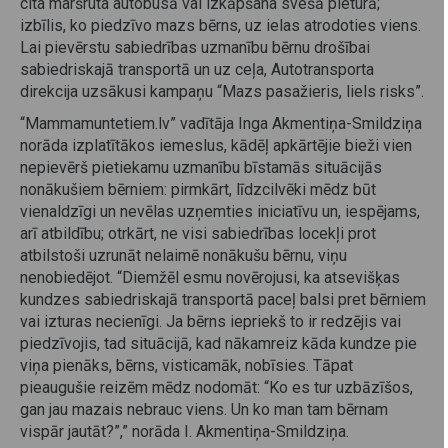
cita maršruta autobusā vai izkāpšana svešā pieturā;
izbīlis, ko piedzīvo mazs bērns, uz ielas atrodoties viens.
Lai pievērstu sabiedrības uzmanību bērnu drošībai
sabiedriskajā transportā un uz ceļa, Autotransporta
direkcija uzsākusi kampaņu “Mazs pasažieris, liels risks”.
“Mammamuntetiem.lv” vadītāja Inga Akmentiņa-Smildziņa
norāda izplatītākos iemeslus, kādēļ apkārtējie bieži vien
nepievērš pietiekamu uzmanību bīstamās situācijās
nonākušiem bērniem: pirmkārt, līdzcilvēki mēdz būt
vienaldzīgi un nevēlas uzņemties iniciatīvu un, iespējams,
arī atbildību; otrkārt, ne visi sabiedrības locekļi prot
atbilstoši uzrunāt nelaimē nonākušu bērnu, viņu
nenobiedējot. “Diemžēl esmu novērojusi, ka atsevišķas
kundzes sabiedriskajā transportā paceļ balsi pret bērniem
vai izturas necienīgi. Ja bērns iepriekš to ir redzējis vai
piedzīvojis, tad situācijā, kad nākamreiz kāda kundze pie
viņa pienāks, bērns, visticamāk, nobīsies. Tāpat
pieaugušie reizēm mēdz nodomāt: “Ko es tur uzbāzīšos,
gan jau mazais nebrauc viens. Un ko man tam bērnam
vispār jautāt?”,” norāda I. Akmentiņa-Smildziņa.