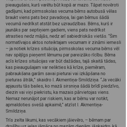
pieaugušais, kurš varētu būt kopā ar mazo. Tāpat novēroti
gadījumi, kad pirmsskolas vecuma bērns autobusā vēlas
braukt viens pats bez pavadoņa, lai gan bērnus šādā
vecumā nedrīkst atstāt bez uzraudzības. Bērns, kurš ir
jaunāks par septiņiem gadiem, viens pats nedrīkst
atrasties nedz mājās, nedz arī sabiedriskās vietās. “Šim
normatīvajos aktos noteiktajam vecumam ir zināmi iemesli
– ja notiek krīzes situācija, pirmsskolas vecuma bērns vēl
nav spējīgs pieņemt lēmumu par pareizāko rīcību. Bērna
acīs krīzes situācijas var būt dažādas, tajā skaitā tādas,
kas pieaugušajam var nelikties kā krīze, piemēram,
pabraukšana garām savai pieturai vai izkāpšana no
pieturas ātrāk,” skaidro I. Akmentiņa-Smildziņa. “Ja vecāki
apjaustu tās bailes, ko mazā sirsniņa šādā brīdī piedzīvo,
diezin vai viņi piekristu, ka mazais pārvietojas viens.
Nemaz nerunājot par riskiem, kas ar bērnu var notikt,
apmaldoties svešā apkaimē,” atzīst I. Akmentiņa-
Smildziņa.
Trīs zelta likumi, kas vecākiem jāievēro, – bērnam par
drošību uz ielas jāmāca no mazām dienām, jāskaidro, kā