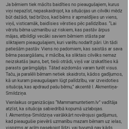
Ja bērniem tiek mācīts baidīties no pieaugušajiem, kurus
viņi nepazīst, nepaskaidrojot, ka situācijas un cilvēki mēdz
būt dažādi, tad brīžos, kad bērns ir apmaldījies un viens,
viņš, visticamāk, baidīsies vērsties pēc palīdzības. “Lai
vērstu bērna uzmanību uz riskiem, kas pastāv ārpus
mājas, atbildīgi vecāki saviem bērniem stāsta par
sliktajiem pieaugušajiem, kuri varētu nodarīt pāri. Un tādi
patiešām pastāv. Viens no padomiem, kas saistās ar sava
bērna pasargāšanu, ir mācība, ka sliktais cilvēks nemaz
neizskatās ļauns, bet, tieši otrādi, viņš var izskatīties kā
parasts garāmgājējs. Tātad aizdomās varam turēt visus.
Taču, ja paralēli bērnam netiek skaidrots, kādos gadījumos,
kā un kuram pieaugušajam lūgt palīdzību, var izveidoties
situācija, kas apdraud pašu bērnu,” akcentē I. Akmentiņa-
Smildziņa.
Vienlaikus organizācijas “Mammamuntetiem.lv” vadītāja
atzīst, ka situācija sabiedrībā kopumā uzlabojas.
I. Akmentiņa-Smildziņa vairākkārt novērojusi gadījumus,
kad pieaugušie pievērš uzmanību mazam bērnam uz ielas,
vispirms ar acīm pasekojot līdzi, vai tuvumā nav kāds