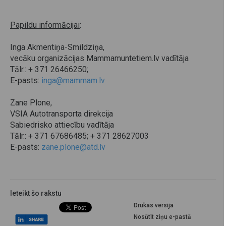
Papildu informācijai
:
Inga Akmentiņa-Smildziņa,
vecāku organizācijas Mammamuntetiem.lv vadītāja
Tālr.: + 371 26466250;
E-pasts:
inga@mammam.lv
Zane Plone,
VSIA Autotransporta direkcija
Sabiedrisko attiecību vadītāja
Tālr.: + 371 67686485; + 371 28627003
E-pasts:
zane.plone@atd.lv
Ieteikt šo rakstu
Drukas versija
Nosūtīt ziņu e-pastā