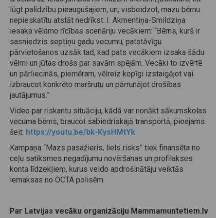
lūgt palīdzību pieaugušajiem, un, visbeidzot, mazu bērnu
nepieskatītu atstāt nedrīkst. I. Akmentiņa-Smildziņa
iesaka vēlamo rīcības scenāriju vecākiem: “Bērns, kurš ir
sasniedzis septiņu gadu vecumu, patstāvīgu
pārvietošanos uzsāk tad, kad pats vecākiem izsaka šādu
vēlmi un jūtas drošs par savām spējām. Vecāki to izvērtē
un pārliecinās, piemēram, vēlreiz kopīgi izstaigājot vai
izbraucot konkrēto maršrutu un pārrunājot drošības
jautājumus.”
Video par riskantu situāciju, kādā var nonākt sākumskolas
vecuma bērns, braucot sabiedriskajā transportā, pieejams
šeit:
https://youtu.be/bk-KysHMtYk
Kampaņa “Mazs pasažieris, liels risks” tiek finansēta no
ceļu satiksmes negadījumu novēršanas un profilakses
konta līdzekļiem, kurus veido apdrošinātāju veiktās
iemaksas no OCTA polisēm.
Par Latvijas vecāku organizāciju Mammamuntetiem.lv