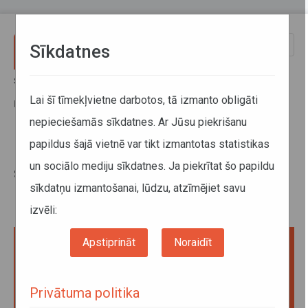
Pārlekt uz galveno saturu
Toggle
Sīkdatnes
naviga
Sākums
Jaunumi
Inga Akmentiņa-Smildziņa: sabiedrībā jāveicina cilvēcīgas rūpes par
Lai šī tīmekļvietne darbotos, tā izmanto obligāti
bīstamās situācijās nonākušiem bērniem
nepieciešamās sīkdatnes. Ar Jūsu piekrišanu
papildus šajā vietnē var tikt izmantotas statistikas
Inga Akmentiņa-Smildziņa:
un sociālo mediju sīkdatnes. Ja piekrītat šo papildu
sabiedrībā jāveicina cilvēcīgas
sīkdatņu izmantošanai, lūdzu, atzīmējiet savu
rūpes par bīstamās situācijās
nonākušiem bērniem
izvēli:
Apstiprināt
Noraidīt
Privātuma politika