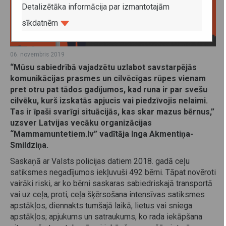
Detalizētāka informācija par izmantotajām
sīkdatnēm
06. novembris 2019
“Mūsu sabiedrībā vajadzētu uzlabot savstarpējās
komunikācijas prasmes un cilvēcīgas rūpes vienam
pret otru pat tādos gadījumos, kad runa ir par svešu
cilvēku, kurš izskatās apjucis vai piedzīvojis nelaimi.
Tas ir īpaši svarīgi situācijās, kas skar mazus bērnus,”
uzsver Latvijas vecāku organizācijas
“Mammamuntetiem.lv” vadītāja Inga Akmentiņa-
Smildziņa.
Saskaņā ar Valsts policijas datiem 2018. gadā ceļu
satiksmes negadījumos iekļuvuši 492 bērni. Tāpat novēroti
vairāki riski, ar ko bērni saskaras sabiedriskajā transportā
vai uz ceļa, proti, ceļa šķērsošana intensīvas satiksmes
apstākļos, diennakts tumšajā laikā, lietus vai sniega
apstākļos; apjukums un satraukums, ko rada iekāpšana