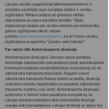
Latvijas vecāku organizācija Mammamuntetiem.lv ir
sociālais uzņēmējs, kura sociālais mērķis ir vecāku
izglītošana. Mērķos ietilpst arī ģimenes vērtību
stiprināšana un rūpes par bērnu drošību. Tāpēc
organizācija rūpējas par vecāku interešu pārstāvniecību,
gatavo izglītojošas rakstu sērijas
portālā
www.mammamuntetiem.lv
, kā arī īsteno vecāku
izglītošanas programmu "Žurnāls seko bērnam".
Par valsts SIA Autotransporta direkcija
Autotransporta direkcija ir vienotas valsts politikas
realizētāja starptautisko pārvadājumu jomā, autotransporta
komercpārvadājumu uzņēmējdarbības licencēšanā, kā arī
sabiedriskā transporta plānošanā. Regulāri veicot
sabiedriskā transporta finanšu analīzi un auditu, direkcija
nodrošina vienotu, nepārtrauktu un pieejamu sabiedriskā
transporta sistēmu visā valstī. Autotransporta direkcijas
uzdevums ir īstenot virkni pasākumu kompleksu, lai
Latvijas autopārvadātājiem tiktu nodrošināta likumīga
iespēja veikt pārvadājumus Latvijas teritorijā un ārpus tās.