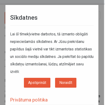
Pārlekt uz galveno saturu
Toggle
Sīkdatnes
naviga
Sākums
Jaunumi
Gaidāmi grozījumi 11 SIA Jēkabpils autobusu parks apkalpotajos
Lai šī tīmekļvietne darbotos, tā izmanto obligāti
maršrutos
nepieciešamās sīkdatnes. Ar Jūsu piekrišanu
papildus šajā vietnē var tikt izmantotas statistikas
Gaidāmi grozījumi 11 SIA
un sociālo mediju sīkdatnes. Ja piekrītat šo papildu
Jēkabpils autobusu parks
sīkdatņu izmantošanai, lūdzu, atzīmējiet savu
apkalpotajos maršrutos
izvēli:
28. jūnijs 2016
Lai uzlabotu maršrutu tīklu, no 2016.gada 1.jūlija tiks
Apstiprināt
Noraidīt
samazināti reisu izpildes laiki 11 SIA Jēkabpils
autobusu parks apkalpotajos maršrutos. Ņemot vērā,
ka tiks veiktas izmaiņas autobusu izbraukšanas laikos
Privātuma politika
no atsevišķām pieturvietām, Autotransporta direkcija