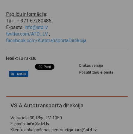
Papildu informācija
:
Tālr.: + 371 67280485
E-pasts:
info@atd.lv
twitter.com/ATD_LV
;
facebook.com/AutotransportaDirekcija
Ieteikt šo rakstu
Drukas versija
Nosūtīt ziņu e-pastā
VSIA Autotransporta direkcija
Vaļņu iela 30, Rīga, LV-1050
E-pasts:
info@atd.lv
Klientu apkalpošanas centrs:
riga.kac@atd.lv