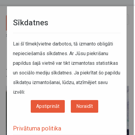
Pārlekt uz galveno saturu
Toggle
Sīkdatnes
naviga
Sākums
Jaunumi
Drošības pasākumi sabiedriskajā transportā noteikti līdz 7.februārim
Lai šī tīmekļvietne darbotos, tā izmanto obligāti
nepieciešamās sīkdatnes. Ar Jūsu piekrišanu
Drošības pasākumi sabiedriskajā
papildus šajā vietnē var tikt izmantotas statistikas
transportā noteikti līdz
un sociālo mediju sīkdatnes. Ja piekrītat šo papildu
7.februārim
sīkdatņu izmantošanai, lūdzu, atzīmējiet savu
izvēli:
Apstiprināt
Noraidīt
Privātuma politika