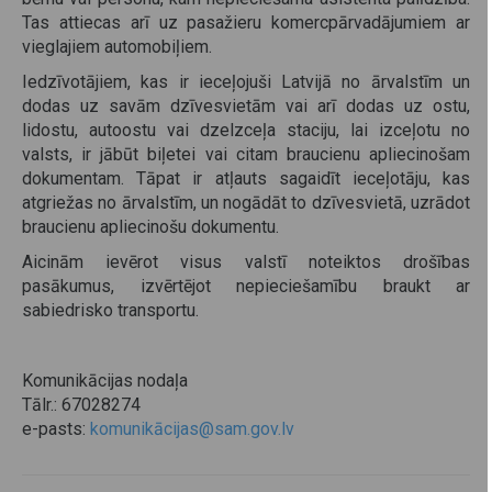
Tas attiecas arī uz pasažieru komercpārvadājumiem ar
vieglajiem automobiļiem.
Iedzīvotājiem, kas ir ieceļojuši Latvijā no ārvalstīm un
dodas uz savām dzīvesvietām vai arī dodas uz ostu,
lidostu, autoostu vai dzelzceļa staciju, lai izceļotu no
valsts, ir jābūt biļetei vai citam braucienu apliecinošam
dokumentam. Tāpat ir atļauts sagaidīt ieceļotāju, kas
atgriežas no ārvalstīm, un nogādāt to dzīvesvietā, uzrādot
braucienu apliecinošu dokumentu.
Aicinām ievērot visus valstī noteiktos drošības
pasākumus, izvērtējot nepieciešamību braukt ar
sabiedrisko transportu.
Komunikācijas nodaļa
Tālr.: 67028274
e-pasts:
komunikācijas@sam.gov.lv