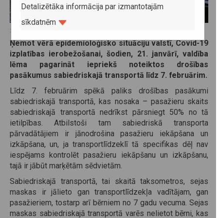
Detalizētāka informācija par izmantotajām
sīkdatnēm
22. janvāris 2021
Ņemot vērā epidemioloģisko situāciju valstī, Covid-19
izplatības ierobežošanai, šodien,
21. janvārī, valdība
lēma pagarināt iepriekš noteiktos drošības
pasākumus sabiedriskajā transportā līdz 7. februārim.
Līdz 7. februārim spēkā paliks drošības pasākumi
sabiedriskajā transportā, kas nosaka – pasažieru skaits
sabiedriskajā transportā nedrīkst pārsniegt 50% no tā
ietilpības. Atbilstoši tam sabiedriskā transporta
pārvadātājiem ir jānodrošina pasažieru iekāpšana un
izkāpšana, un, ja transportlīdzeklī tā specifikas dēļ nav
iespējams kontrolēt pasažieru iekāpšanu un izkāpšanu,
tajā ir jābūt marķētām sēdvietām.
Sabiedriskajā transportā, tai skaitā taksometros, sejas
maskas ir jālieto gan transportlīdzekļa vadītājam, gan
pasažieriem, tostarp arī bērniem no 7 gadu vecuma. Sejas
maskas sabiedriskajā transportā varēs nelietot bērni, kas