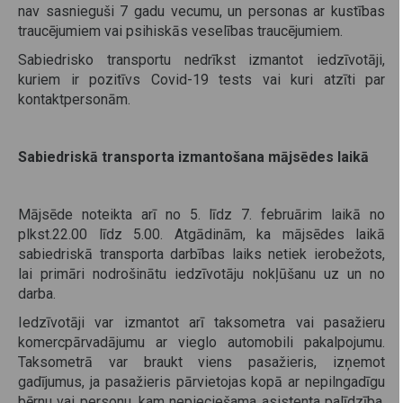
nav sasnieguši 7 gadu vecumu, un personas ar kustības
traucējumiem vai psihiskās veselības traucējumiem.
Sabiedrisko transportu nedrīkst izmantot iedzīvotāji,
kuriem ir pozitīvs Covid-19 tests vai kuri atzīti par
kontaktpersonām.
Sabiedriskā transporta izmantošana mājsēdes laikā
Mājsēde noteikta arī no 5. līdz 7. februārim laikā no
plkst.22.00 līdz 5.00. Atgādinām, ka mājsēdes laikā
sabiedriskā transporta darbības laiks netiek ierobežots,
lai primāri nodrošinātu iedzīvotāju nokļūšanu uz un no
darba.
Iedzīvotāji var izmantot arī taksometra vai pasažieru
komercpārvadājumu ar vieglo automobili pakalpojumu.
Taksometrā var braukt viens pasažieris, izņemot
gadījumus, ja pasažieris pārvietojas kopā ar nepilngadīgu
bērnu vai personu, kam nepieciešama asistenta palīdzība.