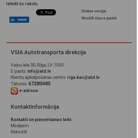
Ieteikt šo rakstu
Drukas versija
Nosūtīt ziņu e-pastā
VSIA Autotransporta direkcija
Vaļņu iela 30, Rīga, LV-1050
E-pasts:
info@atd.lv
Klientu apkalpošanas centrs:
riga.kac@atd.lv
67280485
Tālrunis:
e-adrese
Kontaktinformācija
Kontakti un pieņemšanas laiki
Medijiem
Rekvizīti