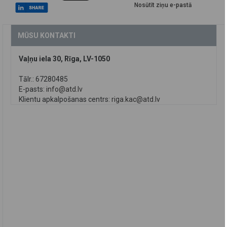
Nosūtīt ziņu e-pastā
MŪSU KONTAKTI
Vaļņu iela 30, Rīga, LV-1050
Tālr.: 67280485
E-pasts:
info@atd.lv
Klientu apkalpošanas centrs:
riga.kac@atd.lv