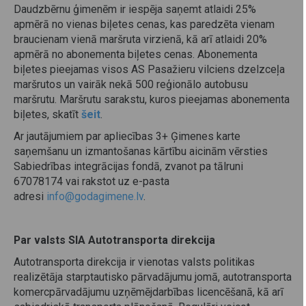
Daudzbērnu ģimenēm ir iespēja saņemt atlaidi 25%
apmērā no vienas biļetes cenas, kas paredzēta vienam
braucienam vienā maršruta virzienā, kā arī atlaidi 20%
apmērā no abonementa biļetes cenas. Abonementa
biļetes pieejamas visos AS Pasažieru vilciens dzelzceļa
maršrutos un vairāk nekā 500 reģionālo autobusu
maršrutu. Maršrutu sarakstu, kuros pieejamas abonementa
biļetes, skatīt
šeit
.
Ar jautājumiem par apliecības 3+ Ģimenes karte
saņemšanu un izmantošanas kārtību aicinām vērsties
Sabiedrības integrācijas fondā, zvanot pa tālruni
67078174 vai rakstot uz e-pasta
adresi
info@godagimene.lv
.
Par valsts SIA Autotransporta direkcija
Autotransporta direkcija ir vienotas valsts politikas
realizētāja starptautisko pārvadājumu jomā, autotransporta
komercpārvadājumu uzņēmējdarbības licencēšanā, kā arī