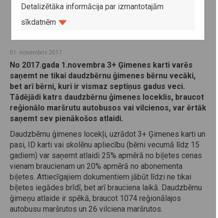
Detalizētāka informācija par izmantotajām
sīkdatnēm
01. novembris 2017
No 2017.gada 1.novembra 3+ Ģimenes karti varēs
saņemt ne tikai daudzbērnu ģimenes bērnu vecāki,
bet arī bērni, kuri ir vismaz septiņus gadus veci.
Tādējādi katrs daudzbērnu ģimenes loceklis, braucot
reģionālo maršrutu autobusos vai vilcienos, var ērtāk
saņemt sev pienākošos atlaidi.
Daudzbērnu ģimenes locekļi, uzrādot 3+ Ģimenes karti un
pasi, ID karti vai skolēnu apliecību (bērni vecumā līdz 15
gadiem) var saņemt atlaidi 25% apmērā no biļetes cenas
vienam braucienam un 20% apmērā no abonementa
biļetes. Attiecīgajiem dokumentiem jābūt līdzi ne tikai
biļetes iegādes brīdī, bet arī brauciena laikā. Daudzbērnu
ģimeņu atlaide ir spēkā, braucot 1074 reģionālajos
autobusu maršrutos un 26 vilciena maršrutos.