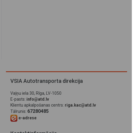
VSIA Autotransporta direkcija
Vaļņu iela 30, Rīga, LV-1050
E-pasts:
info@atd.lv
Klientu apkalpošanas centrs:
riga.kac@atd.lv
67280485
Tālrunis:
e-adrese