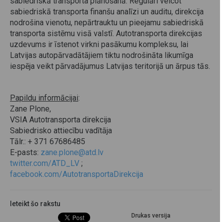
sabiedriskā transporta plānošanā. Regulāri veicot
sabiedriskā transporta finanšu analīzi un auditu, direkcija
nodrošina vienotu, nepārtrauktu un pieejamu sabiedriskā
transporta sistēmu visā valstī. Autotransporta direkcijas
uzdevums ir īstenot virkni pasākumu kompleksu, lai
Latvijas autopārvadātājiem tiktu nodrošināta likumīga
iespēja veikt pārvadājumus Latvijas teritorijā un ārpus tās.
Papildu informācijai
:
Zane Plone,
VSIA Autotransporta direkcija
Sabiedrisko attiecību vadītāja
Tālr.: + 371 67686485
E-pasts:
zane.plone@atd.lv
twitter.com/ATD_LV
;
facebook.com/AutotransportaDirekcija
Ieteikt šo rakstu
Drukas versija