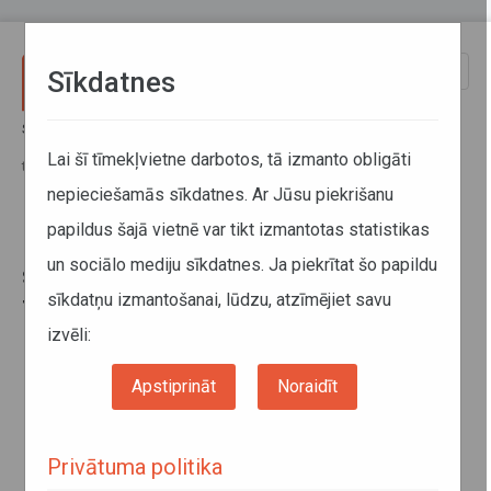
Pārlekt uz galveno saturu
Toggle
Sīkdatnes
naviga
Sākums
Jaunumi
Daudzbērnu ģimenes var ērtāk saņemt atlaidi sabiedriskajā
Lai šī tīmekļvietne darbotos, tā izmanto obligāti
transportā; 3+ Ģimenes karti izsniegs katram ģimenes loceklim
nepieciešamās sīkdatnes. Ar Jūsu piekrišanu
papildus šajā vietnē var tikt izmantotas statistikas
Daudzbērnu ģimenes var ērtāk
un sociālo mediju sīkdatnes. Ja piekrītat šo papildu
saņemt atlaidi sabiedriskajā
sīkdatņu izmantošanai, lūdzu, atzīmējiet savu
transportā; 3+ Ģimenes karti
izsniegs katram ģimenes loceklim
izvēli:
Apstiprināt
Noraidīt
Privātuma politika