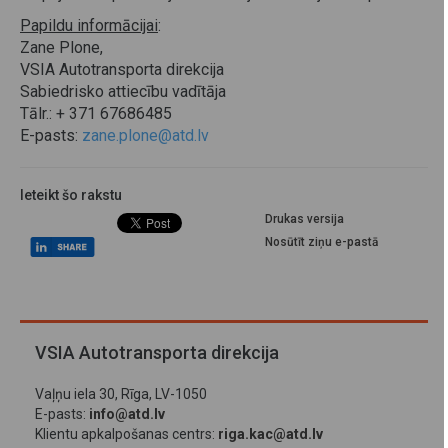
Papildu informācijai
:
Zane Plone,
VSIA Autotransporta direkcija
Sabiedrisko attiecību vadītāja
Tālr.: + 371 67686485
E-pasts:
zane.plone@atd.lv
Ieteikt šo rakstu
Drukas versija
Nosūtīt ziņu e-pastā
VSIA Autotransporta direkcija
Vaļņu iela 30, Rīga, LV-1050
E-pasts:
info@atd.lv
Klientu apkalpošanas centrs:
riga.kac@atd.lv