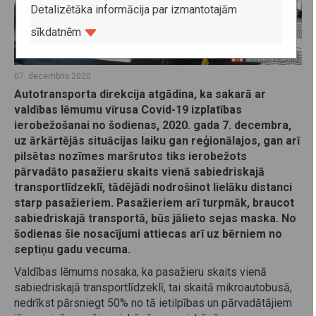
Detalizētāka informācija par izmantotajām
sīkdatnēm
07. decembris 2020
Autotransporta direkcija atgādina, ka sakarā ar
valdības lēmumu vīrusa Covid-19 izplatības
ierobežošanai no šodienas, 2020. gada 7. decembra,
uz ārkārtējās situācijas laiku
gan
reģionālajos
, gan arī
pilsētas nozīmes maršrutos
tiks ierobežots
pārvadāto pasažieru skaits vienā
sabiedriskajā
transportlīdzeklī
, tādējādi nodrošinot lielāku
distanci
starp pasažieriem. Pasažieriem arī turpmāk, braucot
sabiedriskajā transportā, būs jālieto sejas maska. No
šodienas šie nosacījumi attiecas arī uz bērniem no
septiņu gadu vecuma.
Valdības lēmums nosaka, ka pasažieru skaits vienā
sabiedriskajā transportlīdzeklī, tai skaitā mikroautobusā,
nedrīkst pārsniegt 50% no tā ietilpības un pārvadātājiem