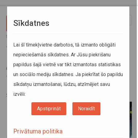
Pārlekt uz galveno saturu
Toggle
Sīkdatnes
naviga
Sākums
Jaunumi
Covid-19 izplatības mazināšanai tiek ierobežots pārvadāto pasažieru
Lai šī tīmekļvietne darbotos, tā izmanto obligāti
skaits vienā sabiedriskajā transportlīdzeklī
nepieciešamās sīkdatnes. Ar Jūsu piekrišanu
papildus šajā vietnē var tikt izmantotas statistikas
Covid-19 izplatības mazināšanai
un sociālo mediju sīkdatnes. Ja piekrītat šo papildu
tiek ierobežots pārvadāto
sīkdatņu izmantošanai, lūdzu, atzīmējiet savu
pasažieru skaits vienā
sabiedriskajā transportlīdzeklī
izvēli:
Apstiprināt
Noraidīt
Privātuma politika