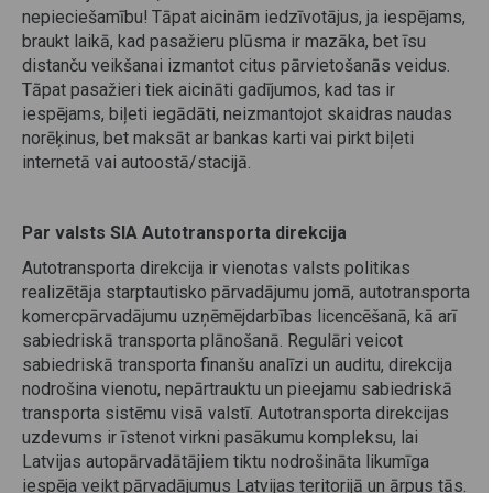
nepieciešamību! Tāpat aicinām iedzīvotājus, ja iespējams,
braukt laikā, kad pasažieru plūsma ir mazāka, bet īsu
distanču veikšanai izmantot citus pārvietošanās veidus.
Tāpat pasažieri tiek aicināti gadījumos, kad tas ir
iespējams, biļeti iegādāti, neizmantojot skaidras naudas
norēķinus, bet maksāt ar bankas karti vai pirkt biļeti
internetā vai autoostā/stacijā.
Par valsts SIA Autotransporta direkcija
Autotransporta direkcija ir vienotas valsts politikas
realizētāja starptautisko pārvadājumu jomā, autotransporta
komercpārvadājumu uzņēmējdarbības licencēšanā, kā arī
sabiedriskā transporta plānošanā. Regulāri veicot
sabiedriskā transporta finanšu analīzi un auditu, direkcija
nodrošina vienotu, nepārtrauktu un pieejamu sabiedriskā
transporta sistēmu visā valstī. Autotransporta direkcijas
uzdevums ir īstenot virkni pasākumu kompleksu, lai
Latvijas autopārvadātājiem tiktu nodrošināta likumīga
iespēja veikt pārvadājumus Latvijas teritorijā un ārpus tās.