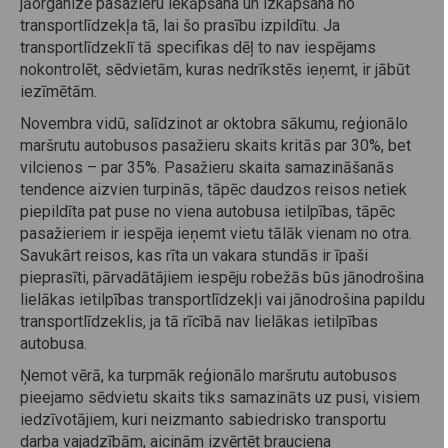
jāorganizē pasažieru iekāpšana un izkāpšana no
transportlīdzekļa tā, lai šo prasību izpildītu. Ja
transportlīdzeklī tā specifikas dēļ to nav iespējams
nokontrolēt, sēdvietām, kuras nedrīkstēs ieņemt, ir jābūt
iezīmētām.
Novembra vidū, salīdzinot ar oktobra sākumu, reģionālo
maršrutu autobusos pasažieru skaits kritās par 30%, bet
vilcienos – par 35%. Pasažieru skaita samazināšanās
tendence aizvien turpinās, tāpēc daudzos reisos netiek
piepildīta pat puse no viena autobusa ietilpības, tāpēc
pasažieriem ir iespēja ieņemt vietu tālāk vienam no otra.
Savukārt reisos, kas rīta un vakara stundās ir īpaši
pieprasīti, pārvadātājiem iespēju robežās būs jānodrošina
lielākas ietilpības transportlīdzekļi vai jānodrošina papildu
transportlīdzeklis, ja tā rīcībā nav lielākas ietilpības
autobusa.
Ņemot vērā, ka turpmāk reģionālo maršrutu autobusos
pieejamo sēdvietu skaits tiks samazināts uz pusi, visiem
iedzīvotājiem, kuri neizmanto sabiedrisko transportu
darba vajadzībām, aicinām izvērtēt brauciena