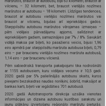
maršrutos, braucot ar autobusu, bija 63 kilometri, braucot ar
vilcienu, – 32 kilometri, bet, braucot vietējās nozīmes
maršrutos ar autobusu – 18 kilometri. Līdzīgas tendences,
braucot ar autobusu vietējās nozīmes maršrutos vai
braucot ar vilcienu, bijušas arī iepriekšējos gados.
Starppilsētu autobusu maršrutos vērojamas izmaiņas –
pērn vidējais pārvadājumu apjoms, salīdzinot ar
iepriekšējiem gadiem, samazinājies par 7% / 8%. Savukārt
vidējā maksa par biļeti, ko pasažieris veicis, bijusi 1,96
eiro apmērā par starppilsētu maršruta autobusa biļeti, 0,79
eiro – par braucienu vietējās nozīmes maršruta autobusā,
1,14 eiro – par braucienu vilcienā.
Pērn sabiedriskā transporta pakalpojumi tika nodrošināti
ar 1155 autobusiem, kuru vidējais vecums ir 10,5 gadi.
2020. gadā par 5% palielinājās autobusu skaits, kuros
pieejami bezskaidras naudas norēķini; šobrīd, maksājot ar
bankas karti, biļeti var iegādāties 701 autobusā.
2020. gadā Autotransporta direkcija uzsāka vienotas
informācijas un dizaina autobusu kustības sarakstu un
jaunu plākšņu izvietošanu reģionālo maršrutu pieturās.