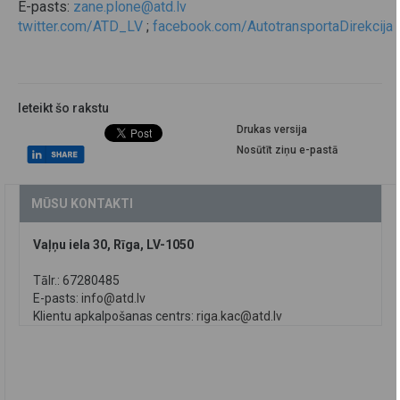
E-pasts:
zane.plone@atd.lv
twitter.com/ATD_LV
;
facebook.com/AutotransportaDirekcija
Ieteikt šo rakstu
Drukas versija
Nosūtīt ziņu e-pastā
MŪSU KONTAKTI
Vaļņu iela 30, Rīga, LV-1050
Tālr.: 67280485
E-pasts:
info@atd.lv
Klientu apkalpošanas centrs:
riga.kac@atd.lv