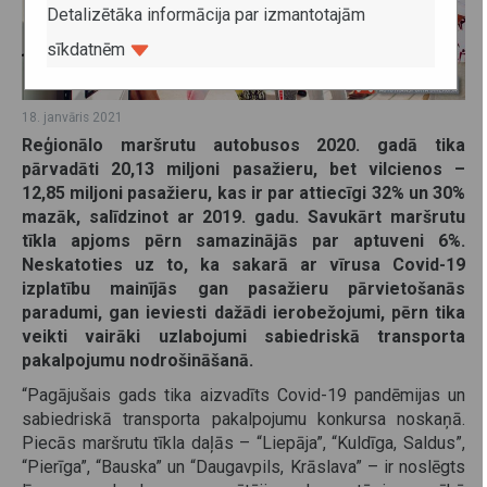
Detalizētāka informācija par izmantotajām
sīkdatnēm
18. janvāris 2021
Reģionālo maršrutu autobusos 2020. gadā tika
pārvadāti 20,13 miljoni pasažieru, bet vilcienos –
12,85 miljoni pasažieru, kas ir par attiecīgi 32% un 30%
mazāk, salīdzinot ar 2019. gadu. Savukārt maršrutu
tīkla apjoms pērn samazinājās par aptuveni 6%.
Neskatoties uz to, ka sakarā ar vīrusa Covid-19
izplatību mainījās gan pasažieru pārvietošanās
paradumi, gan ieviesti dažādi ierobežojumi, pērn tika
veikti vairāki uzlabojumi sabiedriskā transporta
pakalpojumu nodrošināšanā.
“Pagājušais gads tika aizvadīts Covid-19 pandēmijas un
sabiedriskā transporta pakalpojumu konkursa noskaņā.
Piecās maršrutu tīkla daļās – “Liepāja”, “Kuldīga, Saldus”,
“Pierīga”, “Bauska” un “Daugavpils, Krāslava” – ir noslēgts