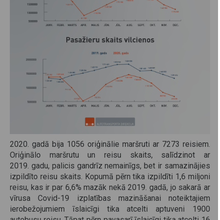
2020. gadā bija 1056 oriģinālie maršruti ar 7273 reisiem.
Oriģinālo maršrutu un reisu skaits, salīdzinot ar
2019. gadu, palicis gandrīz nemainīgs, bet ir samazinājies
izpildīto reisu skaits. Kopumā pērn tika izpildīti 1,6 miljoni
reisu, kas ir par 6,6% mazāk nekā 2019. gadā, jo sakarā ar
vīrusa Covid-19 izplatības mazināšanai noteiktajiem
ierobežojumiem īslaicīgi tika atcelti aptuveni 1900
autobusu reisu. Tāpat pērn pavasarī īslaicīgi tika atcelti 16