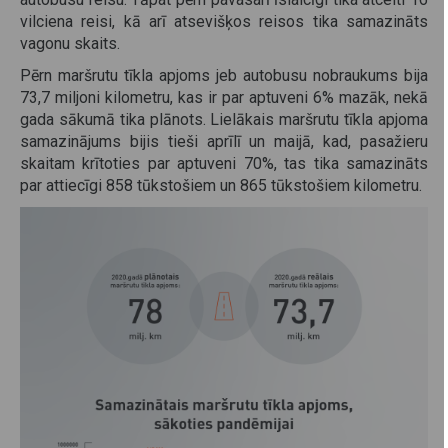
vilciena reisi, kā arī atsevišķos reisos tika samazināts
vagonu skaits.
Pērn maršrutu tīkla apjoms jeb autobusu nobraukums bija
73,7 miljoni kilometru, kas ir par aptuveni 6% mazāk, nekā
gada sākumā tika plānots. Lielākais maršrutu tīkla apjoma
samazinājums bijis tieši aprīlī un maijā, kad, pasažieru
skaitam krītoties par aptuveni 70%, tas tika samazināts
par attiecīgi 858 tūkstošiem un 865 tūkstošiem kilometru.