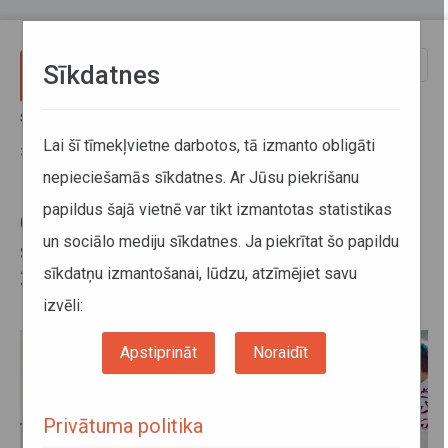
Pārlekt uz galveno saturu
Toggle
Sīkdatnes
naviga
Sākums
Jaunumi
Covid-19 ietekmē pērn pasažieru skaits samazinājies par aptuveni
Lai šī tīmekļvietne darbotos, tā izmanto obligāti
30%, bet maršrutu tīkla apjoms – par 6% jeb 4,2 miljoniem km
nepieciešamās sīkdatnes. Ar Jūsu piekrišanu
papildus šajā vietnē var tikt izmantotas statistikas
Covid-19 ietekmē pērn pasažieru
un sociālo mediju sīkdatnes. Ja piekrītat šo papildu
skaits samazinājies par aptuveni
sīkdatņu izmantošanai, lūdzu, atzīmējiet savu
30%, bet maršrutu tīkla apjoms –
par 6% jeb 4,2 miljoniem km
izvēli:
Apstiprināt
Noraidīt
Privātuma politika