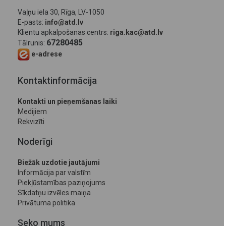
Vaļņu iela 30, Rīga, LV-1050
E-pasts:
info@atd.lv
Klientu apkalpošanas centrs:
riga.kac@atd.lv
67280485
Tālrunis:
e-adrese
Kontaktinformācija
Kontakti un pieņemšanas laiki
Medijiem
Rekvizīti
Noderīgi
Biežāk uzdotie jautājumi
Informācija par valstīm
Piekļūstamības paziņojums
Sīkdatņu izvēles maiņa
Privātuma politika
Seko mums