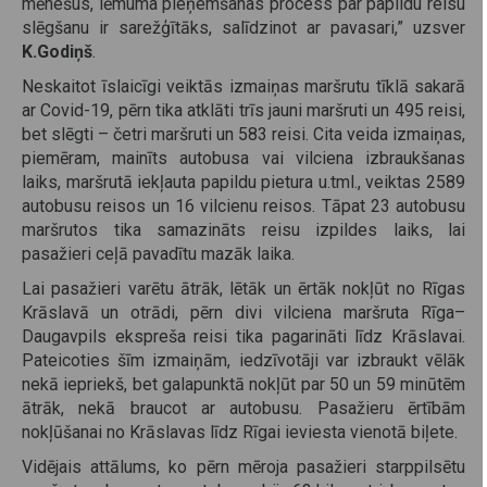
mēnešus, lēmuma pieņemšanas process par papildu reisu
slēgšanu ir sarežģītāks, salīdzinot ar pavasari,” uzsver
K.Godiņš
.
Neskaitot īslaicīgi veiktās izmaiņas maršrutu tīklā sakarā
ar Covid-19, pērn tika atklāti trīs jauni maršruti un 495 reisi,
bet slēgti – četri maršruti un 583 reisi. Cita veida izmaiņas,
piemēram, mainīts autobusa vai vilciena izbraukšanas
laiks, maršrutā iekļauta papildu pietura u.tml., veiktas 2589
autobusu reisos un 16 vilcienu reisos. Tāpat 23 autobusu
maršrutos tika samazināts reisu izpildes laiks, lai
pasažieri ceļā pavadītu mazāk laika.
Lai pasažieri varētu ātrāk, lētāk un ērtāk nokļūt no Rīgas
Krāslavā un otrādi, pērn divi vilciena maršruta Rīga–
Daugavpils ekspreša reisi tika pagarināti līdz Krāslavai.
Pateicoties šīm izmaiņām, iedzīvotāji var izbraukt vēlāk
nekā iepriekš, bet galapunktā nokļūt par 50 un 59 minūtēm
ātrāk, nekā braucot ar autobusu. Pasažieru ērtībām
nokļūšanai no Krāslavas līdz Rīgai ieviesta vienotā biļete.
Vidējais attālums, ko pērn mēroja pasažieri starppilsētu