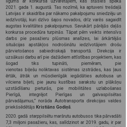
līgums ar konkursa uzvarētājiem, kas stāsies spēkā
2021. gada 1. augustā. Tas nozīmē, ka aptuveni trešdaļā
Latvijas ir skaidrība par nākamo pakalpojumu sniedzēju un
iedzīvotāji, kuri dzīvo šajos novados, drīz varēs sagaidīt
augstas kvalitātes pakalpojumus. Savukārt pārējās daļās
konkursa procedūra turpinās. Tāpat pērn veikts intensīvs
darbs pie pasažieru plūsmas analīzes, lai ārkārtējās
situācijas apstākļos nodrošinātu iedzīvotājiem drošu
pārvietošanos sabiedriskajā transportā. Direkcija ir
uzsākusi darbu arī pie dažādiem attīstības projektiem, kas
šogad tiks tupināti, piemēram, pie
vienotas biļešu noliktavas sistēmas izstrādes, kas ļaus
ērtāk, ātrāk un mūsdienīgāk iegādāties autobusa un
vilciena biļeti, pie jaunu kustības sarakstu un plākšņu
uzstādīšanu pieturās, pie mobilitātes uzlabošanas
Pierīgā, integrējot Pierīgas un galvaspilsētas
pārvadājumus,” norāda Autotransporta direkcijas valdes
priekšsēdētājs
Kristiāns Godiņš
.
2020. gadā starppilsētu maršrutu autobusos tika pārvadāti
7,3 miljoni pasažieru, kas, salīdzinot ar 2019. gadu, ir par