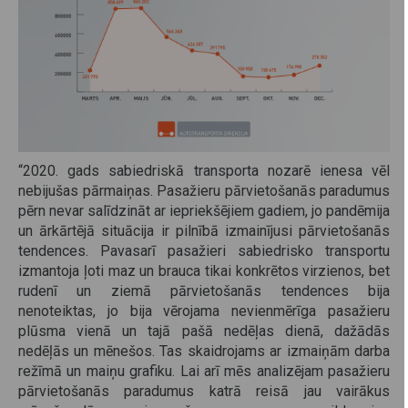
“2020. gads sabiedriskā transporta nozarē ienesa vēl
nebijušas pārmaiņas. Pasažieru pārvietošanās paradumus
pērn nevar salīdzināt ar iepriekšējiem gadiem, jo pandēmija
un ārkārtējā situācija ir pilnībā izmainījusi pārvietošanās
tendences. Pavasarī pasažieri sabiedrisko transportu
izmantoja ļoti maz un brauca tikai konkrētos virzienos, bet
rudenī un ziemā pārvietošanās tendences bija
nenoteiktas, jo bija vērojama nevienmērīga pasažieru
plūsma vienā un tajā pašā nedēļas dienā, dažādās
nedēļās un mēnešos. Tas skaidrojams ar izmaiņām darba
režīmā un maiņu grafiku. Lai arī mēs analizējam pasažieru
pārvietošanās paradumus katrā reisā jau vairākus