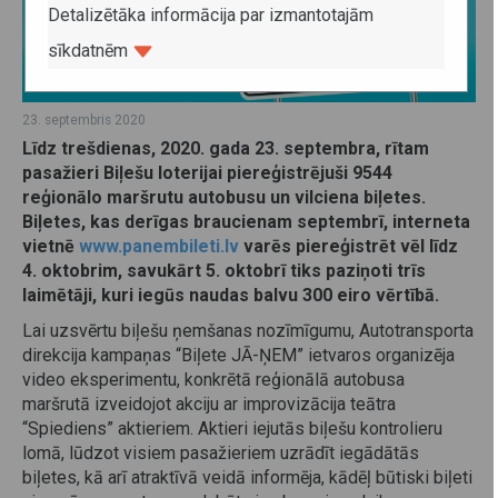
Detalizētāka informācija par izmantotajām
sīkdatnēm
23. septembris 2020
Līdz trešdienas, 2020. gada 23. septembra, rītam
pasažieri Biļešu loterijai piereģistrējuši 9544
reģionālo maršrutu autobusu un vilciena biļetes.
Biļetes, kas derīgas braucienam septembrī, interneta
vietnē
www.panembileti.lv
varēs piereģistrēt vēl līdz
4. oktobrim, savukārt 5. oktobrī tiks paziņoti trīs
laimētāji, kuri iegūs naudas balvu 300 eiro vērtībā.
Lai uzsvērtu biļešu ņemšanas nozīmīgumu, Autotransporta
direkcija kampaņas “Biļete JĀ-ŅEM” ietvaros organizēja
video eksperimentu, konkrētā reģionālā autobusa
maršrutā izveidojot akciju ar improvizācija teātra
“Spiediens” aktieriem. Aktieri iejutās biļešu kontrolieru
lomā, lūdzot visiem pasažieriem uzrādīt iegādātās
biļetes, kā arī atraktīvā veidā informēja, kādēļ būtiski biļeti