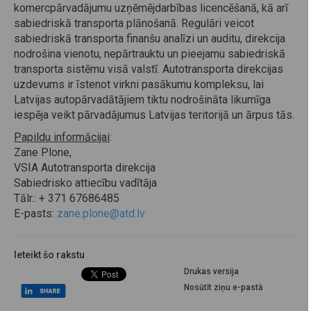
komercpārvadājumu uzņēmējdarbības licencēšanā, kā arī
sabiedriskā transporta plānošanā. Regulāri veicot
sabiedriskā transporta finanšu analīzi un auditu, direkcija
nodrošina vienotu, nepārtrauktu un pieejamu sabiedriskā
transporta sistēmu visā valstī. Autotransporta direkcijas
uzdevums ir īstenot virkni pasākumu kompleksu, lai
Latvijas autopārvadātājiem tiktu nodrošināta likumīga
iespēja veikt pārvadājumus Latvijas teritorijā un ārpus tās.
Papildu informācijai
:
Zane Plone,
VSIA Autotransporta direkcija
Sabiedrisko attiecību vadītāja
Tālr.: + 371 67686485
E-pasts:
zane.plone@atd.lv
Ieteikt šo rakstu
Drukas versija
Nosūtīt ziņu e-pastā