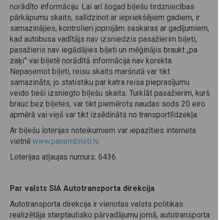
norādīto informāciju. Lai arī šogad biļešu tirdzniecības
pārkāpumu skaits, salīdzinot ar iepriekšējiem gadiem, ir
samazinājies, kontrolieri joprojām saskaras ar gadījumiem,
kad autobusa vadītājs nav izsniedzis pasažierim biļeti,
pasažieris nav iegādājies biļeti un mēģinājis braukt „pa
zaķi” vai biļetē norādītā informācija nav korekta.
Nepaņemot biļeti, reisu skaits maršrutā var tikt
samazināts, jo statistiku par katra reisa pieprasījumu
veido tieši izsniegto biļešu skaits. Turklāt pasažierim, kurš
brauc bez biļetes, var tikt piemērots naudas sods 20 eiro
apmērā vai viņš var tikt izsēdināts no transportlīdzekļa.
Ar biļešu loterijas noteikumiem var iepazīties interneta
vietnē
www.panembileti.lv
.
Loterijas atļaujas numurs: 6436.
Par valsts SIA Autotransporta direkcija
Autotransporta direkcija ir vienotas valsts politikas
realizētāja starptautisko pārvadājumu jomā, autotransporta