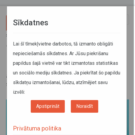
Pārlekt uz galveno saturu
Toggle
Sīkdatnes
naviga
Sākums
Jaunumi
Biļešu loterijai reģistrētas 9544 autobusu un vilcienu biļetes;
Lai šī tīmekļvietne darbotos, tā izmanto obligāti
septembrī izmantotās biļetes var reģistrēt līdz 4. oktobrim
nepieciešamās sīkdatnes. Ar Jūsu piekrišanu
papildus šajā vietnē var tikt izmantotas statistikas
Biļešu loterijai reģistrētas 9544
un sociālo mediju sīkdatnes. Ja piekrītat šo papildu
autobusu un vilcienu biļetes;
sīkdatņu izmantošanai, lūdzu, atzīmējiet savu
septembrī izmantotās biļetes var
reģistrēt līdz 4. oktobrim
izvēli:
Apstiprināt
Noraidīt
Privātuma politika