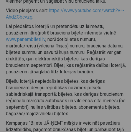
vienmēr paņemt un saglabāt visu brauciena laiku.
Video pieejams šeit:
https://www.youtube.com/watch?v=-
AhdZCbcvzg
.
Lai piedalītos loterijā un pretendētu uz laimestu,
pasažierim jāreģistrē brauciena biļete interneta vietnē
www.panembileti.lv
, norādot biļetes numuru,
maršruta/reisa (vilciena līnijas) numuru, brauciena datumu,
biļetes summu un savu tālruņa numuru. Reģistrēt var gan
drukātās, gan elektroniskās biļetes, kas derīgas
braucienam septembrī. Biļeti, kas reģistrēta dalībai loterijā,
pasažierim jāsaglabā līdz loterijas beigām.
Biļešu loterijā nepiedalīsies biļetes, kas derīgas
braucienam deviņu republikas nozīmes pilsētu
sabiedriskajā transportā; biļetes, kas derīgas braucienam
reģionālo maršrutu autobusos un vilcienos citā mēnesī (ne
septembrī); nulles vērtības biļetes; abonementa biļetes;
bagāžas/mājdzīvnieku biļetes.
Kampaņas “Biļete JĀ-ŅEM” mērķis ir veicināt pasažieru
līdzatbildību, paņemot braukšanas biļeti un pārbaudot tajā