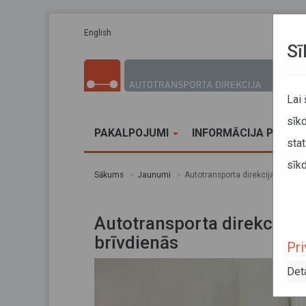
Pārlekt uz galveno saturu
English
Sī
Lai
sīkd
PAKALPOJUMI
INFORMĀCIJA PĀRVA
stat
sīkd
Sākums
Jaunumi
Autotransporta direkcijas darba
Autotransporta direkcijas
brīvdienās
Pri
Det