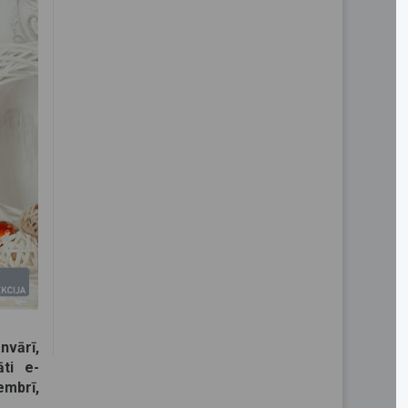
nvārī,
āti e-
embrī,