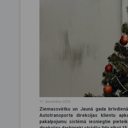
17. decembris 2020
Ziemassvētku un Jaunā gada brīvdienās
Autotransporta direkcijas klientu apk
pakalpojumu sistēmā iesniegtie pietei
direkcijas darbinieki strādās līdz plkst.15