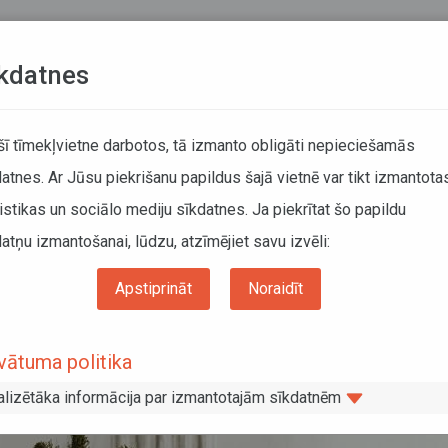
Teksta versija
L
kdatnes
KUSTĪBAS SARAKSTI
 šī tīmekļvietne darbotos, tā izmanto obligāti nepieciešamās
atnes. Ar Jūsu piekrišanu papildus šajā vietnē var tikt izmantota
DĀTĀJIEM
SABIEDRISKAIS TRANSPORTS
PAR MUM
istikas un sociālo mediju sīkdatnes. Ja piekrītat šo papildu
atņu izmantošanai, lūdzu, atzīmējiet savu izvēli:
laiks Ziemassvētku un Jaunā gada brīvdienās
Apstiprināt
Noraidīt
 darbalaiks Ziemassvētku un Jaunā ga
vātuma politika
alizētāka informācija par izmantotajām sīkdatnēm