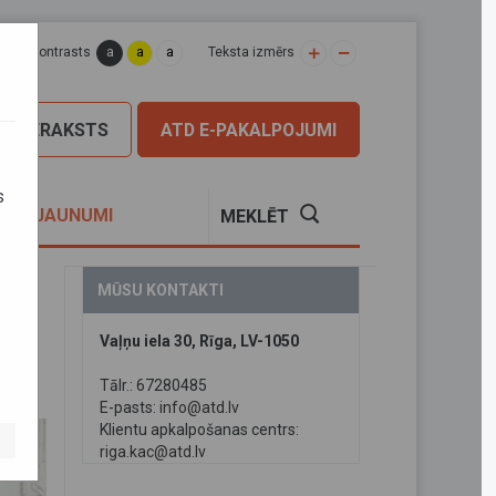
a
a
a
apas kontrasts
Teksta izmērs
PIERAKSTS
ATD E-PAKALPOJUMI
s
S
JAUNUMI
MEKLĒT
MŪSU KONTAKTI
Vaļņu iela 30, Rīga, LV-1050
da
Tālr.: 67280485
E-pasts:
info@atd.lv
Klientu apkalpošanas centrs:
riga.kac@atd.lv