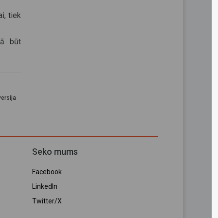
i, tiek
kā būt
ersija
Seko mums
Facebook
LinkedIn
Twitter/X