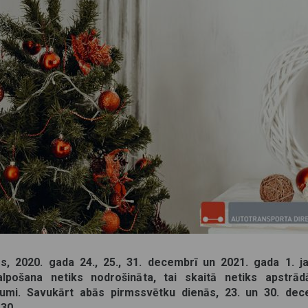
, 2020. gada 24., 25., 31. decembrī un 2021. gada 1. ja
alpošana netiks nodrošināta, tai skaitā netiks apstrād
kumi. Savukārt abās pirmssvētku dienās, 23. un 30. dec
.30.