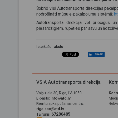
Šobrīd visi Autotransporta direkcijas pakalp
nodrošināti mūsu e-pakalpojumu sistēmā:
ht
Autotransporta direkcija vēl priecīgus un
piesardzīgiem, rūpēties par savu un līdzcilv
Ieteikt šo rakstu
VSIA Autotransporta direkcija
Kont
Vaļņu iela 30, Rīga, LV-1050
Konta
E-pasts:
info@atd.lv
Medi
Klientu apkalpošanas centrs:
Rekviz
riga.kac@atd.lv
67280485
Tālrunis: