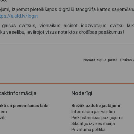
ojumi, izņemot pieteikšanos digitālā tahogrāfa kartes saņemšana
tps://e.atd.lv/login
.
 gaišus svētkus, vienlaikus aicinot iedzīvotājus svētku lai
ēku veselību, ievērojot visus noteiktos drošības pasākumus!
Nosūtīt ziņu e-pastā
Drukas v
aktinformācija
Noderīgi
kti un pieņemšanas laiki
Biežāk uzdotie jautājumi
jiem
Informācija par valstīm
īti
Piekļūstamības paziņojums
Sīkdatņu izvēles maiņa
Privātuma politika