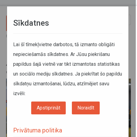
Pārlekt uz galveno saturu
Toggle
Sīkdatnes
naviga
Sākums
Jaunumi
Autotransporta direkcijas darba grafiks Līgo svētkos
Lai šī tīmekļvietne darbotos, tā izmanto obligāti
nepieciešamās sīkdatnes. Ar Jūsu piekrišanu
Autotransporta direkcijas darba
papildus šajā vietnē var tikt izmantotas statistikas
grafiks Līgo svētkos
un sociālo mediju sīkdatnes. Ja piekrītat šo papildu
sīkdatņu izmantošanai, lūdzu, atzīmējiet savu
izvēli:
Apstiprināt
Noraidīt
Privātuma politika