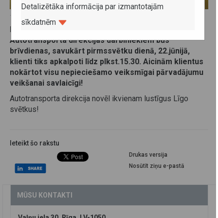
Detalizētāka informācija par izmantotajām
16. jūnijs 2016
sīkdatnēm
Līgo dienā un Jāņos, 2016.gada 23. un 24.jūnijā,
Autotransporta direkcijas darbiniekiem būs
brīvdienas, savukārt pirmssvētku dienā, 22.jūnijā,
klienti tiks apkalpoti līdz plkst.15.30. Aicinām klientus
nokārtot visu nepieciešamo veiksmīgai pārvadājumu
veikšanai savlaicīgi!
Autotransporta direkcija novēl ikvienam lustīgus Līgo
svētkus!
Ieteikt šo rakstu
Drukas versija
Nosūtīt ziņu e-pastā
MŪSU KONTAKTI
Vaļņu iela 30, Rīga, LV-1050