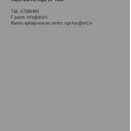
Tālr.: 67280485
E-pasts:
info@atd.lv
Klientu apkalpošanas centrs:
riga.kac@atd.lv