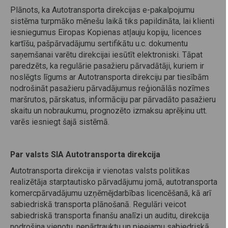
Plānots, ka Autotransporta direkcijas e-pakalpojumu
sistēma turpmāko mēnešu laikā tiks papildināta, lai klienti
iesniegumus Eiropas Kopienas atļauju kopiju, licences
kartīšu, pašpārvadājumu sertifikātu u.c. dokumentu
saņemšanai varētu direkcijai iesūtīt elektroniski. Tāpat
paredzēts, ka regulārie pasažieru pārvadātāji, kuriem ir
noslēgts līgums ar Autotransporta direkciju par tiesībām
nodrošināt pasažieru pārvadājumus reģionālās nozīmes
maršrutos, pārskatus, informāciju par pārvadāto pasažieru
skaitu un nobraukumu, prognozēto izmaksu aprēķinu utt.
varēs iesniegt šajā sistēmā.
Par valsts SIA Autotransporta direkcija
Autotransporta direkcija ir vienotas valsts politikas
realizētāja starptautisko pārvadājumu jomā, autotransporta
komercpārvadājumu uzņēmējdarbības licencēšanā, kā arī
sabiedriskā transporta plānošanā. Regulāri veicot
sabiedriskā transporta finanšu analīzi un auditu, direkcija
nodrošina vienotu, nepārtrauktu un pieejamu sabiedriskā