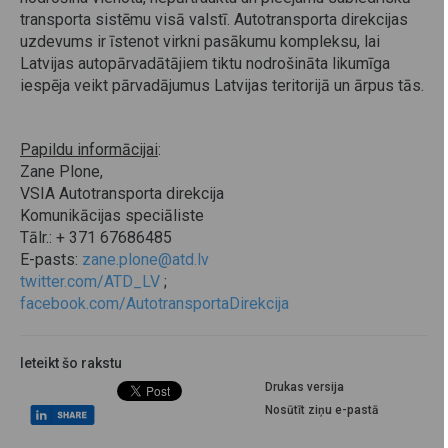
transporta sistēmu visā valstī. Autotransporta direkcijas
uzdevums ir īstenot virkni pasākumu kompleksu, lai
Latvijas autopārvadātājiem tiktu nodrošināta likumīga
iespēja veikt pārvadājumus Latvijas teritorijā un ārpus tās.
Papildu informācijai
:
Zane Plone,
VSIA Autotransporta direkcija
Komunikācijas speciāliste
Tālr.: + 371 67686485
E-pasts:
zane.plone@atd.lv
twitter.com/ATD_LV
;
facebook.com/AutotransportaDirekcija
Ieteikt šo rakstu
Drukas versija
Nosūtīt ziņu e-pastā