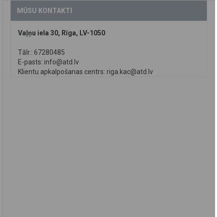
MŪSU KONTAKTI
Vaļņu iela 30, Rīga, LV-1050
Tālr.: 67280485
E-pasts:
info@atd.lv
Klientu apkalpošanas centrs:
riga.kac@atd.lv