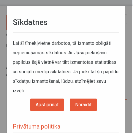
Pārlekt uz galveno saturu
Toggle
Sīkdatnes
naviga
Sākums
Jaunumi
Autotransporta direkcija klientu ērtībām izstrādājusi elektronisko
Lai šī tīmekļvietne darbotos, tā izmanto obligāti
pakalpojumu sistēmu
nepieciešamās sīkdatnes. Ar Jūsu piekrišanu
papildus šajā vietnē var tikt izmantotas statistikas
Autotransporta direkcija klientu
un sociālo mediju sīkdatnes. Ja piekrītat šo papildu
ērtībām izstrādājusi elektronisko
sīkdatņu izmantošanai, lūdzu, atzīmējiet savu
pakalpojumu sistēmu
izvēli:
Apstiprināt
Noraidīt
Privātuma politika