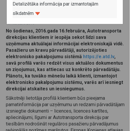
Detalizētāka informācija par izmantotajām
sīkdatnēm
16. februāris 2016
No šodienas, 2016.gada 16.februāra, Autotransporta
direkcijas klientiem ir iespēja sekot līdzi sava
uzņēmuma aktuālajai informācijai elektroniskajā vidē.
Pasažieru un kravu pārvadātāji, autorizējoties
elektronisko pakalpojumu sistēmā
https://e.atd.lv
,
savā profilā varēs redzēt visus aktuālos dokumentus
un ziņojumus, kas attiecas uz konkrēto pārvadātāju.
Plānots, ka tuvāko mēnešu laikā klienti, izmantojot
elektronisko pakalpojumu sistēmu, varēs arī iesniegt
direkcijai atskaites un iesniegumus.
Sākotnēji lietotāja profilā klientiem būs pieejama
pamatinformācija par uzņēmumu un redzami pārvadātājam
izsniegtie dokumenti – licences, licences kartītes,
apliecinājumi, līgumi ar Autotransporta direkciju par
tiesībām nodrošināt regulāros pasažieru pārvadājumus
reģionālās nozīmes maršrutos, Eiropas Kopienas atļaujas