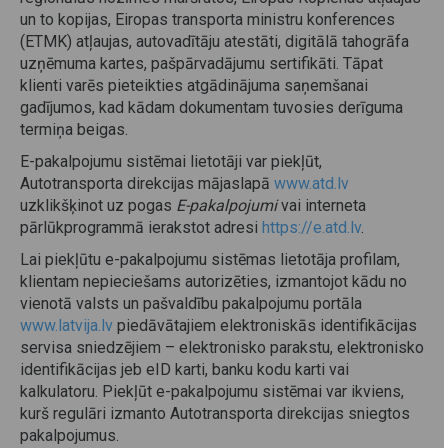
un to kopijas, Eiropas transporta ministru konferences
(ETMK) atļaujas, autovadītāju atestāti, digitālā tahogrāfa
uzņēmuma kartes, pašpārvadājumu sertifikāti. Tāpat
klienti varēs pieteikties atgādinājuma saņemšanai
gadījumos, kad kādam dokumentam tuvosies derīguma
termiņa beigas.
E-pakalpojumu sistēmai lietotāji var piekļūt,
Autotransporta direkcijas mājaslapā
www.atd.lv
uzklikšķinot uz pogas
E-pakalpojumi
vai interneta
pārlūkprogrammā ierakstot adresi
https://e.atd.lv
.
Lai piekļūtu e-pakalpojumu sistēmas lietotāja profilam,
klientam nepieciešams autorizēties, izmantojot kādu no
vienotā valsts un pašvaldību pakalpojumu portāla
www.latvija.lv
piedāvātajiem elektroniskās identifikācijas
servisa sniedzējiem – elektronisko parakstu, elektronisko
identifikācijas jeb eID karti, banku kodu karti vai
kalkulatoru. Piekļūt e-pakalpojumu sistēmai var ikviens,
kurš regulāri izmanto Autotransporta direkcijas sniegtos
pakalpojumus.