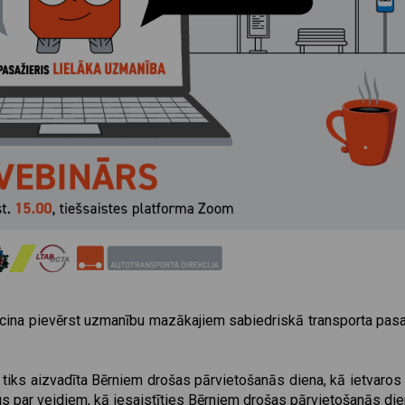
cina pievērst uzmanību mazākajiem sabiedriskā transporta pasaž
ā tiks aizvadīta Bērniem drošas pārvietošanās diena, kā ietvaros
s par veidiem, kā iesaistīties Bērniem drošas pārvietošanās die