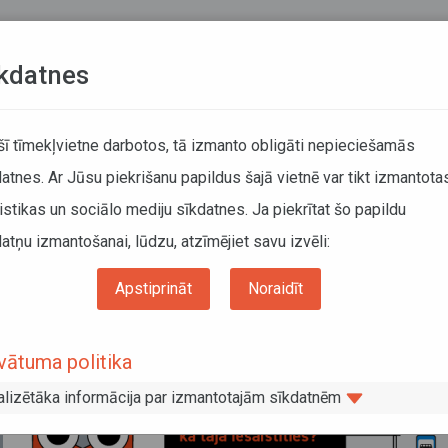
Teksta versija
L
kdatnes
KUSTĪBAS SARAKSTI
 šī tīmekļvietne darbotos, tā izmanto obligāti nepieciešamās
atnes. Ar Jūsu piekrišanu papildus šajā vietnē var tikt izmantota
DĀTĀJIEM
SABIEDRISKAIS TRANSPORTS
PAR MUM
istikas un sociālo mediju sīkdatnes. Ja piekrītat šo papildu
atņu izmantošanai, lūdzu, atzīmējiet savu izvēli:
r Bērniem drošas pārvietošanās dienu
Apstiprināt
Noraidīt
nārā par Bērniem drošas pārvietošanās
vātuma politika
alizētāka informācija par izmantotajām sīkdatnēm