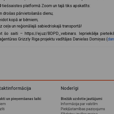
0
tiešsaistes platformā Zoom un tajā tiks apskatīts:
iem drošas pārvietošanās dienu;
eidot kopā ar bērniem;
uz ceļa un reģionālajā sabiedriskajā transportā!
t šo saiti –
https://ej.uz/BDPD_vebinars
. Iepriekšēja piete
ģentūras Grizzly Riga projektu vadītājas Danielas Domiņas (
dan
aktinformācija
Noderīgi
kti un pieņemšanas laiki
Biežāk uzdotie jautājumi
jiem
Informācija par valstīm
īti
Piekļūstamības paziņojums