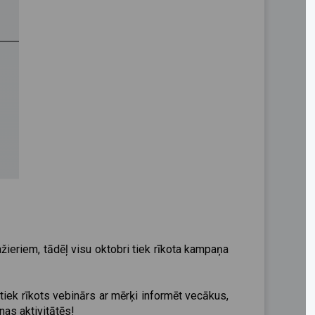
ieriem, tādēļ visu oktobri tiek rīkota kampaņa
 tiek rīkots vebinārs ar mērķi informēt vecākus,
nas aktivitātēs!