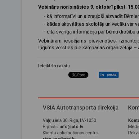
Vebinārs norisināsies 9. oktobrī plkst. 15.0
-
kā informatīvi un aizraujoši aizvadīt Bērn
-
kādas aktivitātes skolotāji un vecāki var v
-
cita svarīga informācija par bērnu drošību 
Vebināram iespējams pievienoties, izmantojo
lūgums vērsties pie kampaņas organizētāja – a
Ieteikt šo rakstu
VSIA Autotransporta direkcija
Kont
Vaļņu iela 30, Rīga, LV-1050
Konta
E-pasts:
info@atd.lv
Medi
Klientu apkalpošanas centrs:
Rekviz