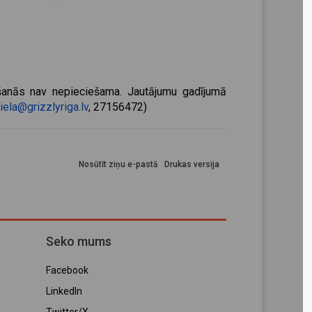
ikšanās nav nepieciešama. Jautājumu gadījumā
iela@grizzlyriga.lv
, 27156472)
Nosūtīt ziņu e-pastā
Drukas versija
Seko mums
Facebook
LinkedIn