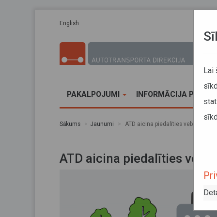
Pārlekt uz galveno saturu
English
Sī
Lai
sīkd
PAKALPOJUMI
INFORMĀCIJA PĀRVA
stat
sīkd
Sākums
Jaunumi
ATD aicina piedalīties vebinārā pa
ATD aicina piedalīties vebi
Pri
Det