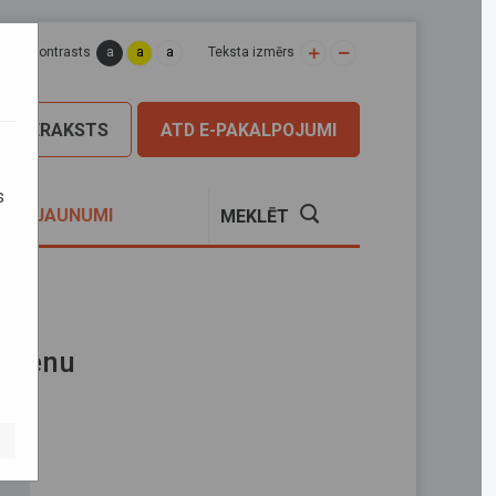
a
a
a
apas kontrasts
Teksta izmērs
PIERAKSTS
ATD E-PAKALPOJUMI
s
S
JAUNUMI
MEKLĒT
 dienu