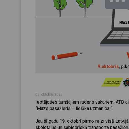
03. oktobris 2023
Iestājoties tumšajiem rudens vakariem,
ATD ai
“Mazs pasažieris – lielāka uzmanība!“.
Jau šī gada 19. oktobrī pirmo reizi visā Latvij
skolotājus un sabiedriskā transporta pasažieru