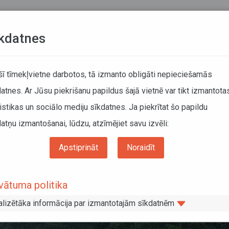
Teksta versija
L
kdatnes
KUSTĪBAS SARAKSTI
 šī tīmekļvietne darbotos, tā izmanto obligāti nepieciešamās
atnes. Ar Jūsu piekrišanu papildus šajā vietnē var tikt izmantota
DĀTĀJIEM
SABIEDRISKAIS TRANSPORTS
PAR MUM
istikas un sociālo mediju sīkdatnes. Ja piekrītat šo papildu
atņu izmantošanai, lūdzu, atzīmējiet savu izvēli:
mo ceļu dēļ izmaiņas sabiedriskā transporta kustībā Latgalē; atsevišķi reisi netiks 
Apstiprināt
Noraidīt
neizbraucamo ceļu dēļ izmaiņas sabied
s izpildīti
vātuma politika
alizētāka informācija par izmantotajām sīkdatnēm