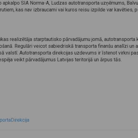
ko apkalpo SIA Norma-A, Ludzas autotransporta uzņēmums, Balvu
utiem, kas nav izbraucami vai kuros reisu izpilde var kavēties, 
olitikas realizētāja starptautisko pārvadājumu jomā, autotranspo
ošanā. Regulāri veicot sabiedriskā transporta finanšu analīzi un a
ā valstī. Autotransporta direkcijas uzdevums ir īstenot virkni p
spēja veikt pārvadājumus Latvijas teritorijā un ārpus tās.
ortaDirekcija