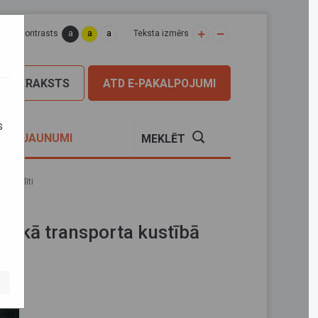
a
a
a
apas kontrasts
Teksta izmērs
PIERAKSTS
ATD E-PAKALPOJUMI
s
S
JAUNUMI
MEKLĒT
izpildīti
riskā transporta kustībā