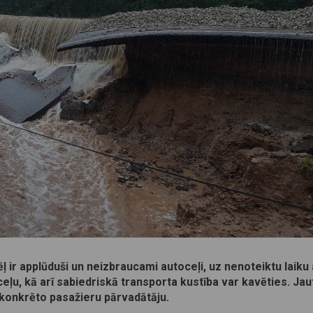
ļ ir applūduši un neizbraucami autoceļi, uz nenoteiktu laiku
vedceļu, kā arī sabiedriskā transporta kustība var kavēties. Jau
 konkrēto pasažieru pārvadātāju.