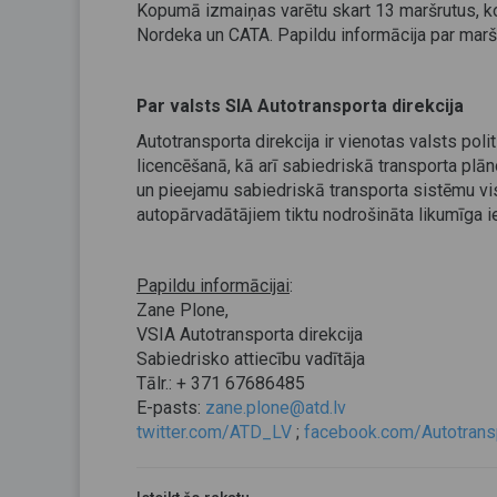
Kopumā izmaiņas varētu skart 13 maršrutus, 
Nordeka un CATA. Papildu informācija par maršr
Par valsts SIA Autotransporta direkcija
Autotransporta direkcija ir vienotas valsts p
licencēšanā, kā arī sabiedriskā transporta plān
un pieejamu sabiedriskā transporta sistēmu vis
autopārvadātājiem tiktu nodrošināta likumīga ie
Papildu informācijai
:
Zane Plone,
VSIA Autotransporta direkcija
Sabiedrisko attiecību vadītāja
Tālr.: + 371 67686485
E-pasts:
zane.plone@atd.lv
twitter.com/ATD_LV
;
facebook.com/Autotransp