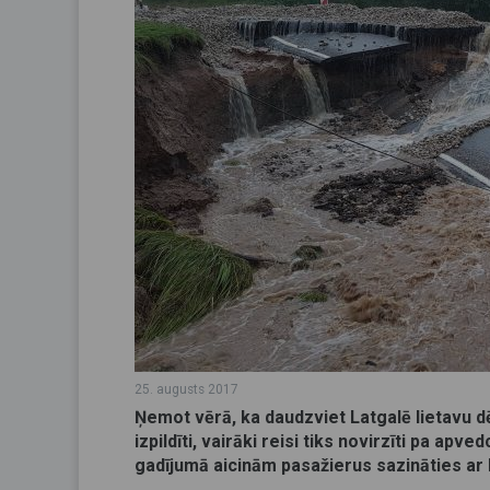
25. augusts 2017
Ņemot vērā, ka daudzviet Latgalē lietavu dē
izpildīti, vairāki reisi tiks novirzīti pa ap
gadījumā aicinām pasažierus sazināties ar