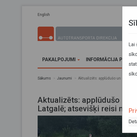
Pārlekt uz galveno saturu
English
Sī
Lai
sīkd
PAKALPOJUMI
INFORMĀCIJA PĀRVA
stat
sīkd
Sākums
Jaunumi
Aktualizēts: applūdušo un neizbrauca
Aktualizēts: applūdušo un 
Latgalē; atsevišķi reisi netik
Pri
Det