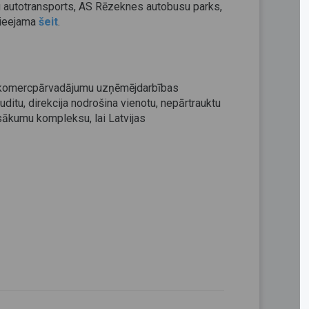
 autotransports, AS Rēzeknes autobusu parks,
pieejama
šeit
.
rta komercpārvadājumu uzņēmējdarbības
uditu, direkcija nodrošina vienotu, nepārtrauktu
asākumu kompleksu, lai Latvijas