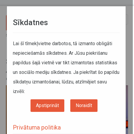
Pārlekt uz galveno saturu
Toggle
Sīkdatnes
naviga
Sākums
Jaunumi
8.janvārī būs izmaiņas Autotransporta direkcijas darba grafikā
Lai šī tīmekļvietne darbotos, tā izmanto obligāti
nepieciešamās sīkdatnes. Ar Jūsu piekrišanu
8.janvārī būs izmaiņas
papildus šajā vietnē var tikt izmantotas statistikas
Autotransporta direkcijas darba
un sociālo mediju sīkdatnes. Ja piekrītat šo papildu
grafikā
sīkdatņu izmantošanai, lūdzu, atzīmējiet savu
izvēli:
Apstiprināt
Noraidīt
Privātuma politika