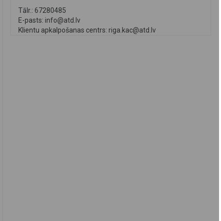
Tālr.: 67280485
E-pasts:
info@atd.lv
Klientu apkalpošanas centrs:
riga.kac@atd.lv