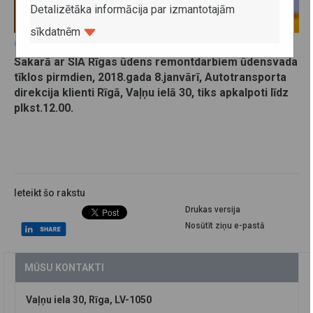
Detalizētāka informācija par izmantotajām
sīkdatnēm
04. janvāris 2018
Sakarā ar SIA Rīgas ūdens remontdarbiem ūdensvada
tīklos pirmdien, 2018.gada 8.janvārī, Autotransporta
direkcija klienti Rīgā, Vaļņu ielā 30, tiks apkalpoti līdz
plkst.12.00.
Ieteikt šo rakstu
Drukas versija
Nosūtīt ziņu e-pastā
MŪSU KONTAKTI
Vaļņu iela 30, Rīga, LV-1050