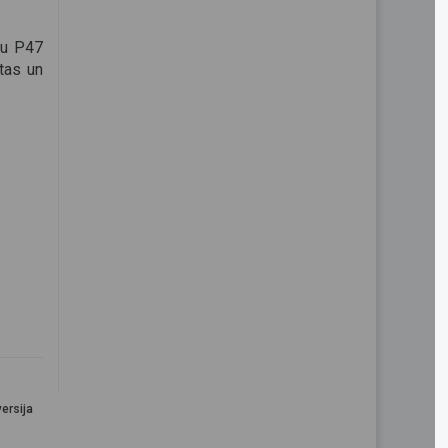
ļu P47
tas un
ersija