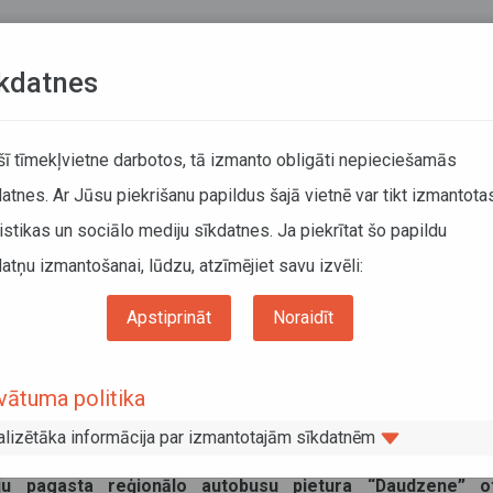
Teksta versija
L
kdatnes
KUSTĪBAS SARAKSTI
 šī tīmekļvietne darbotos, tā izmanto obligāti nepieciešamās
atnes. Ar Jūsu piekrišanu papildus šajā vietnē var tikt izmantota
DĀTĀJIEM
SABIEDRISKAIS TRANSPORTS
PAR MUM
istikas un sociālo mediju sīkdatnes. Ja piekrītat šo papildu
atņu izmantošanai, lūdzu, atzīmējiet savu izvēli:
eejama reģionālo autobusu pietura “Daudzene” Rugāju pagastā
Apstiprināt
Noraidīt
ūs pieejama reģionālo autobusu pietur
tā
vātuma politika
alizētāka informācija par izmantotajām sīkdatnēm
00 būvdarbu dēļ plānots slēgt autoceļa V483 Upatnieki–Rugāji
u pagasta reģionālo autobusu pietura “Daudzene” ot