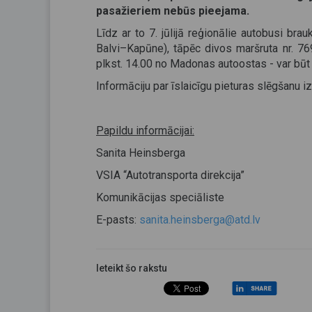
pasažieriem nebūs pieejama.
Līdz ar to 7. jūlijā reģionālie autobusi b
Balvi–Kapūne), tāpēc divos maršruta nr. 7
plkst. 14.00 no Madonas autoostas - var būt
Informāciju par īslaicīgu pieturas slēgšanu
Papildu informācijai:
Sanita Heinsberga
VSIA “Autotransporta direkcija”
Komunikācijas speciāliste
E-pasts:
sanita.heinsberga@atd.lv
Ieteikt šo rakstu