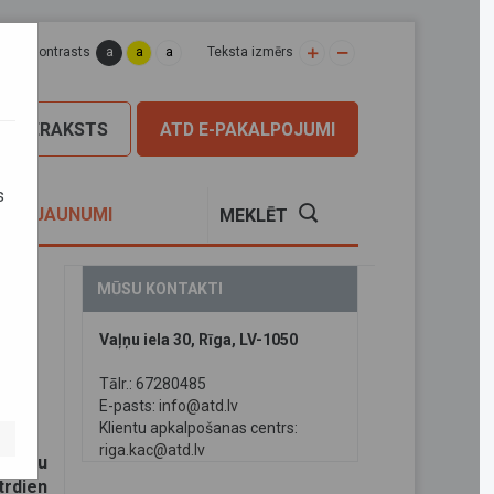
a
a
a
apas kontrasts
Teksta izmērs
PIERAKSTS
ATD E-PAKALPOJUMI
s
S
JAUNUMI
MEKLĒT
MŪSU KONTAKTI
Vaļņu iela 30, Rīga, LV-1050
a
Tālr.: 67280485
E-pasts:
info@atd.lv
Klientu apkalpošanas centrs:
riga.kac@atd.lv
 posmu
rdien