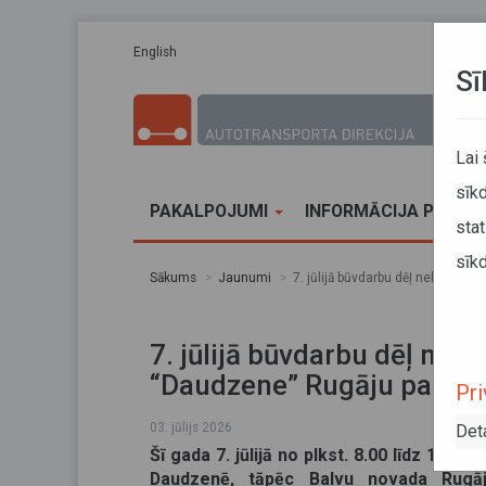
Pārlekt uz galveno saturu
English
Sī
Lai
sīkd
PAKALPOJUMI
INFORMĀCIJA PĀRVA
stat
sīkd
Sākums
Jaunumi
7. jūlijā būvdarbu dēļ nebūs pi
7. jūlijā būvdarbu dēļ neb
“Daudzene” Rugāju pagas
Pri
03. jūlijs 2026
Det
Šī gada 7. jūlijā no plkst. 8.00 līdz 17.
Daudzenē, tāpēc Balvu novada Rugāj