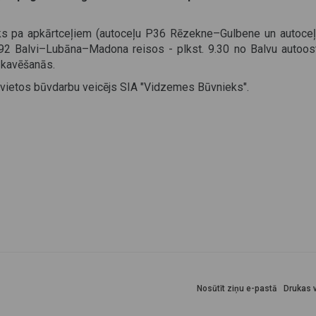
rauks pa apkārtceļiem (autoceļu P36 Rēzekne–Gulbene un autoce
692 Balvi–Lubāna–Madona reisos - plkst. 9.30 no Balvu autoos
 kavēšanās.
 izvietos būvdarbu veicējs SIA "Vidzemes Būvnieks".
Nosūtīt ziņu e-pastā
Drukas v