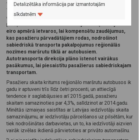
tīkla apjoms ir pieaudzis par 0,51%, sastādot gandrīz
Detalizētāka informācija par izmantotajām
78,74 miljonus kilometru. Turklāt pērn pirmo reizi pēc
sīkdatnēm
daudzu gadu pārtraukuma ir izdevies iekļauties
piešķirtā valsts budžeta finansējuma 77,59 miljonu
eiro apmērā ietvaros, lai kompensētu zaudējumus,
kas pasažieru pārvadātājiem rodas, nodrošinot
sabiedriskā transporta pakalpojumus reģionālās
nozīmes maršrutu tīklā ar autobusiem.
Autotransporta direkcija plāno īstenot vairākus
pasākumus, lai piesaistītu pasažierus sabiedriskajam
transportam.
Pasažieru skaita kritums reģionālo maršrutu autobusos ik
gadu ir aptuveni trīs līdz četri procenti, un attiecīgā
tendence ir saglabājusies arī 2015.gadā, pasažieru
skaitam samazinoties par 4,3%, salīdzinot ar 2014.gadu.
Minētās izmaiņas saistītas ar Latvijas iedzīvotāju skaita
samazinājumu, ar iedzīvotāju pārcelšanos uz pilsētām, kur
tiek nodrošinātas darbavietas, un to, ka iedzīvotāji aizvien
vairāk izvēlas ikdienā pārvietoties ar privāto automašīnu.