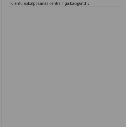
Klientu apkalpošanas centrs:
riga.kac@atd.lv