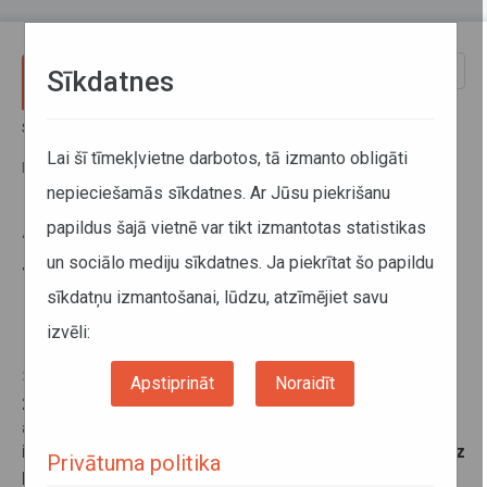
Pārlekt uz galveno saturu
Toggle
Sīkdatnes
naviga
Sākums
Jaunumi
2015.gadā pieaudzis maršrutu tīkla apjoms, bet samazinājies
Lai šī tīmekļvietne darbotos, tā izmanto obligāti
pasažieru skaits reģionālo maršrutu autobusos
nepieciešamās sīkdatnes. Ar Jūsu piekrišanu
papildus šajā vietnē var tikt izmantotas statistikas
2015.gadā pieaudzis maršrutu
un sociālo mediju sīkdatnes. Ja piekrītat šo papildu
tīkla apjoms, bet samazinājies
sīkdatņu izmantošanai, lūdzu, atzīmējiet savu
pasažieru skaits reģionālo
maršrutu autobusos
izvēli:
29. februāris 2016
Apstiprināt
Noraidīt
2015.gadā reģionālo vietējo un starppilsētu maršrutu
autobusos tika pārvadāti 31,63 miljoni pasažieru, kas
ir par 4,3% mazāk nekā 2014.gadā, bet, neskatoties uz
Privātuma politika
pasažieru skaita samazinājumu, reģionālā maršrutu