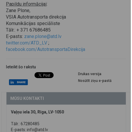
Papildu informācijai
:
Zane Plone,
VSIA Autotransporta direkcija
Komunikācijas speciāliste
Tālr.: + 371 67686485
E-pasts:
zane.plone@atd.lv
twitter.com/ATD_LV
;
facebook.com/AutotransportaDirekcija
Ieteikt šo rakstu
Drukas versija
Nosūtīt ziņu e-pastā
MŪSU KONTAKTI
Vaļņu iela 30, Rīga, LV-1050
Tālr.: 67280485
E-pasts:
info@atd.lv