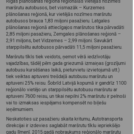
Rīgas plānošanas reģiona reģionālās vietējās nozīmes
maršrutu autobusos, bet vismazāk – Kurzemes
plānošanas reģionā, kur vietējās nozīmes maršrutu
autobusos brauca 1,83 miljoni pasažieru. Latgales
plānošanas reģionā attiecīgajos maršrutos tika pārvadāti
2,85 miljoni pasažieru, Zemgales plānošanas reģionā –
2,91 miljons, bet Vidzemes – 2,99 miljoni. Savukārt
starppilsētu autobusos pārvadāti 11,5 miljoni pasažieru.
Maršrutu tīkls tiek veidots, ņemot vērā iedzīvotāju
vajadzības, tādēļ pērn gada griezumā izmaiņas (grozījumi
autobusu kursēšanas laikā, pieturvietu izvietojumā utt.)
tiek veiktas aptuveni trešdaļā autobusu maršrutu un
aptuveni 25% reisu. Šobrīd Latvijā kopumā ir gandrīz 1100
reģionālo vietējo un starppilsētu autobusu maršrutu ar
aptuveni 7600 reisu, un tikai nepilni 2% maršrutu ir pelnoši
vai to izmaksas iespējams kompensēt no biļešu
ieņēmumiem.
Neskatoties uz pasažieru skaita kritumu, Autotransporta
direkcijai ir izdevies saglabāt maršrutu tīklu iepriekšējo
gadu līmenī. 2015.gadā nobraukums reģionālo maršrutu