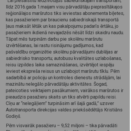
“Lai piesaistītu iedzīvotājus sabiedriskajam transportam,
līdz 2016.gada 1.maijam visu pārvadātāju pieprasītākajos
reģionālajos maršrutos tiks ieviestas abonementa biļetes,
kas pasažieriem par braucienu sabiedriskajā transportā
ļaus maksāt lētāk un kas pakalpojumu padarīs ērtāku, jo
pasažieriem ikdienā nevajadzēs nēsāt līdzi skaidru naudu.
Tāpat mēs turpinām darbu pie skolēnu maršrutu
izvērtēšanas, lai rastu risinājumu gadījumos, kad
pašvaldību organizētie skolēnu pārvadājumi dublējas ar
sabiedrisko transportu; autobusu kvalitātes uzlabošanas,
reisu izpildes laika samazināšanas, izvērtējot iespēju
ieviest ekspreša reisus un uzlabojot maršrutu tīklu. Pērn
sadarbībā ar policiju un kontroles dienestu strādājām, lai
mazinātu nelegālo pārvadātāju aktivitātes. Šogad,
pateicoties veiktajiem pasākumiem, vairākos maršrutos ir
pieaudzis pasažieru skaits un tiks atvērti papildu reisi.
Cīņu ar “nelegāļiem” turpināsim arī šajā gadā,” uzsver
Autotransporta direkcijas valdes priekšsēdētājs Kristiāns
Godiņš.
Pērn visvairāk pasažieru – 9,52 miljoni – tika pārvadāti