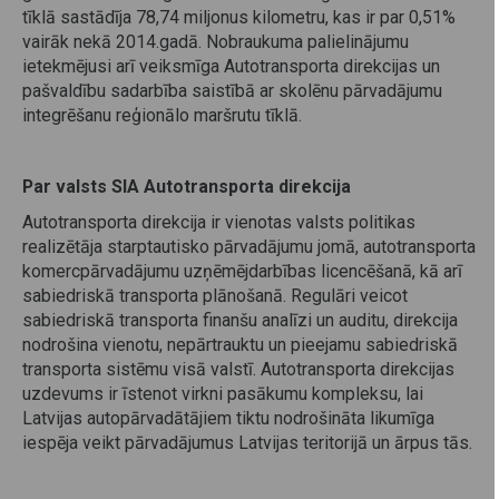
tīklā sastādīja 78,74 miljonus kilometru, kas ir par 0,51%
vairāk nekā 2014.gadā. Nobraukuma palielinājumu
ietekmējusi arī veiksmīga Autotransporta direkcijas un
pašvaldību sadarbība saistībā ar skolēnu pārvadājumu
integrēšanu reģionālo maršrutu tīklā.
Par valsts SIA Autotransporta direkcija
Autotransporta direkcija ir vienotas valsts politikas
realizētāja starptautisko pārvadājumu jomā, autotransporta
komercpārvadājumu uzņēmējdarbības licencēšanā, kā arī
sabiedriskā transporta plānošanā. Regulāri veicot
sabiedriskā transporta finanšu analīzi un auditu, direkcija
nodrošina vienotu, nepārtrauktu un pieejamu sabiedriskā
transporta sistēmu visā valstī. Autotransporta direkcijas
uzdevums ir īstenot virkni pasākumu kompleksu, lai
Latvijas autopārvadātājiem tiktu nodrošināta likumīga
iespēja veikt pārvadājumus Latvijas teritorijā un ārpus tās.