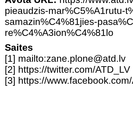
pieaudzis-mar%C5%A1rutu-t
samazin%C4%81jies-pasa%C5
re%C4%A3ion%C4%81lo
Saites
[1] mailto:zane.plone@atd.lv
[2] https://twitter.com/ATD_LV
[3] https://www.facebook.com/