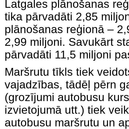
Latgales plānošanas reģ
tika pārvadāti 2,85 milj
plānošanas reģionā – 2,
2,99 miljoni. Savukārt s
pārvadāti 11,5 miljoni pa
Maršrutu tīkls tiek veido
vajadzības, tādēļ pērn 
(grozījumi autobusu kurs
izvietojumā utt.) tiek ve
autobusu maršrutu un ap