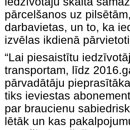
iedzīvotāju skaita samaz
pārcelšanos uz pilsētām,
darbavietas, un to, ka ie
izvēlas ikdienā pārvietot
“Lai piesaistītu iedzīvot
transportam, līdz 2016.
pārvadātāju pieprasītāka
tiks ieviestas abonement
par braucienu sabiedrisk
lētāk un kas pakalpojumu