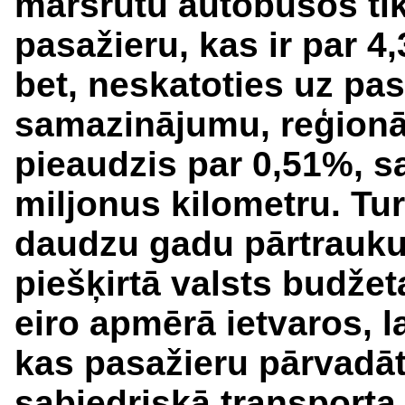
maršrutu autobusos tik
pasažieru, kas ir par 
bet, neskatoties uz pas
samazinājumu, reģionāl
pieaudzis par 0,51%, s
miljonus kilometru. Tur
daudzu gadu pārtraukum
piešķirtā valsts budže
eiro apmērā ietvaros,
kas pasažieru pārvadāt
sabiedriskā transport