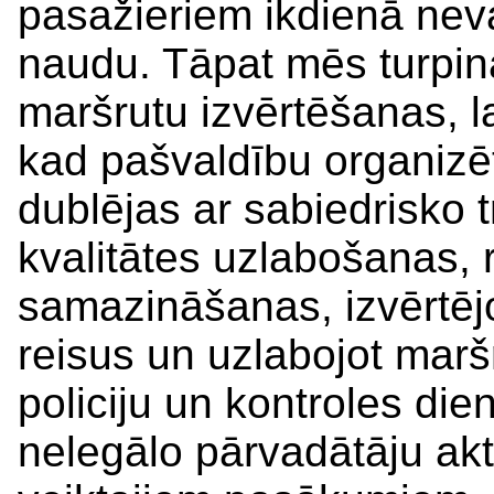
pasažieriem ikdienā neva
naudu. Tāpat mēs turpin
maršrutu izvērtēšanas, l
kad pašvaldību organizē
dublējas ar sabiedrisko 
kvalitātes uzlabošanas, r
samazināšanas, izvērtējo
reisus un uzlabojot marš
policiju un kontroles die
nelegālo pārvadātāju akt