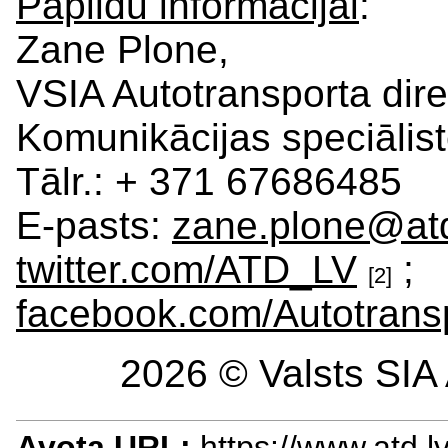
Papildu informācijai
:
Zane Plone,
VSIA Autotransporta dire
Komunikācijas speciālis
Tālr.: + 371 67686485
E-pasts:
zane.plone@atd
twitter.com/ATD_LV
;
[2]
facebook.com/Autotransp
2026 © Valsts SIA 
Avota URL:
https://www.atd.