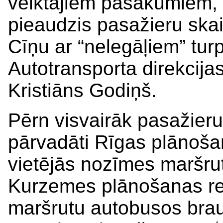
veiktajiem pasākumiem, 
pieaudzis pasažieru skaits
Cīņu ar “nelegāļiem” tur
Autotransporta direkcija
Kristiāns Godiņš.
Pērn visvairāk pasažieru 
pārvadāti Rīgas plānoša
vietējās nozīmes maršru
Kurzemes plānošanas reģ
maršrutu autobusos brau