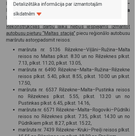
Rēzekne–Malta–Pustinka, Rēzekne–Malta–Rogoviki–
Detalizētāka informācija par izmantotajām
Pūdnīki un Rēzekne–Kruki–Preiļi, jo tiks rekonstruēta
sīkdatnēm
pie Maltas stacijas esošā dzelzceļa pārbrauktuve.
Rekonstrukcijas darbu laikā nebūs iespējams izmantot
autobusu pieturu “Maltas stacija”
piecu reģionālo autobusu
maršrutu astoņpadsmit reisos:
maršruta nr. 5136 Rēzekne–Viļāni–Ružina–Malta
reisos no Maltas plkst. 8.30 un no Rēzeknes plkst.
7.13, plkst. 11.20, plkst. 13.05,
maršruta nr. 6490 Rēzekne–Malta–Ružina–Rēzekne
reisos plkst. 5.40, plkst. 8.55, plkst. 10.00 un plkst.
17.50,
maršruta nr. 6537 Rēzekne–Malta–Pustinka reisos
no Rēzeknes plkst. 5.55, plkst. 13.20 un no
Pustinkas plkst. 6.45, plkst. 14.16,
maršruta nr. 6571 Rēzekne–Malta–Rogoviki–Pūdnīki
reisos no Rēzeknes plkst. 7.35, plkst. 14.30 un no
Pūdnīkiem plkst. 8.27, plkst. 15.22,
maršruta nr. 7439 Rēzekne–Kruki–Preiļi reisos plkst.