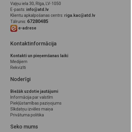
Vaļņu iela 30, Rīga, LV-1050
E-pasts:
info@atd.lv
Klientu apkalpošanas centrs:
riga.kac@atd.lv
67280485
Tālrunis:
e-adrese
Kontaktinformācija
Kontakti un pieņemšanas laiki
Medijiem
Rekvizīti
Noderīgi
Biežāk uzdotie jautājumi
Informācija par valstīm
Piekļūstamības paziņojums
Sīkdatņu izvēles maiņa
Privātuma politika
Seko mums