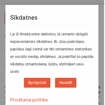
Pārlekt uz galveno saturu
Toggle
Sīkdatnes
naviga
Sākums
Jaunumi
Īstermiņa izmaiņas reģionālo autobusu reisos saistībā ar dzelzceļa
Lai šī tīmekļvietne darbotos, tā izmanto obligāti
pārbrauktuves slēgšanu Maltā
nepieciešamās sīkdatnes. Ar Jūsu piekrišanu
papildus šajā vietnē var tikt izmantotas statistikas
Īstermiņa izmaiņas reģionālo
un sociālo mediju sīkdatnes. Ja piekrītat šo papildu
autobusu reisos saistībā ar
sīkdatņu izmantošanai, lūdzu, atzīmējiet savu
dzelzceļa pārbrauktuves slēgšanu
Maltā
izvēli:
25. septembris 2025
Apstiprināt
Noraidīt
No šī gada 29. septembra līdz 3. oktobrim Latgales
iedzīvotāji aicināti rēķināties ar īstermiņa izmaiņām
reģionālo autobusu maršrutos Rēzekne–Viļāni–
Privātuma politika
Ružina–Malta, Rēzekne–Malta–Ružina–Rēzekne,