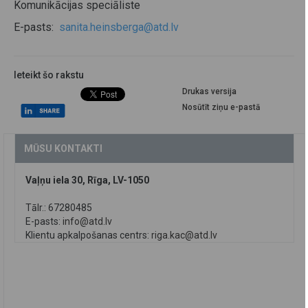
Komunikācijas speciāliste
E-pasts:
sanita.heinsberga@atd.lv
Ieteikt šo rakstu
Drukas versija
Nosūtīt ziņu e-pastā
MŪSU KONTAKTI
Vaļņu iela 30, Rīga, LV-1050
Tālr.: 67280485
E-pasts:
info@atd.lv
Klientu apkalpošanas centrs:
riga.kac@atd.lv