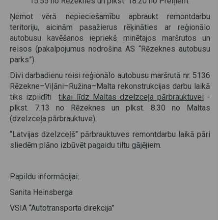
15.55 no Rēzeknes un plkst. 18.20 no Preiļiem.
Ņemot vērā nepieciešamību apbraukt remontdarbu
teritoriju, aicinām pasažierus rēķināties ar reģionālo
autobusu kavēšanos iepriekš minētajos maršrutos un
reisos (pakalpojumus nodrošina AS “Rēzeknes autobusu
parks”).
Divi darbadienu reisi reģionālo autobusu maršrutā nr. 5136
Rēzekne–Viļāni–Ružina–Malta rekonstrukcijas darbu laikā
tiks izpildīti
tikai līdz Maltas dzelzceļa pārbrauktuvei
-
plkst. 7.13 no Rēzeknes un plkst. 8.30 no Maltas
(dzelzceļa pārbrauktuve).
“Latvijas dzelzceļš” pārbrauktuves remontdarbu laikā pāri
sliedēm plāno izbūvēt pagaidu tiltu gājējiem.
Papildu informācijai:
Sanita Heinsberga
VSIA “Autotransporta direkcija”