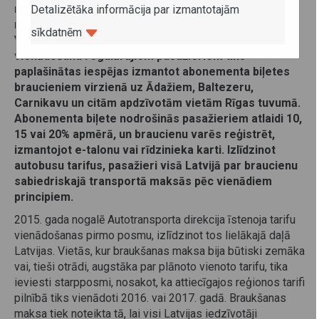
maksa mainīsies SIA Ekspress Ādaži apkalpotajos
Detalizētāka informācija par izmantotajām
maršrutos, kas savieno Rīgu ar Ādažiem, Carnikavu,
sīkdatnēm
Vangažiem un Saulkrastiem. Līdz ar tarifu
vienādošanu regulārajiem pasažieriem tiks
paplašinātas iespējas izmantot abonementa biļetes
braucieniem virzienā uz Ādažiem, Baltezeru,
Carnikavu un citām apdzīvotām vietām Rīgas tuvumā.
Abonementa biļete nodrošinās pasažieriem atlaidi 10,
15 vai 20% apmērā, un braucienu varēs reģistrēt,
izmantojot e-talonu vai rīdzinieka karti. Izlīdzinot
autobusu tarifus, pasažieri visā Latvijā par braucienu
sabiedriskajā transportā maksās pēc vienādiem
principiem.
2015. gada nogalē Autotransporta direkcija īstenoja tarifu
vienādošanas pirmo posmu, izlīdzinot tos lielākajā daļā
Latvijas. Vietās, kur braukšanas maksa bija būtiski zemāka
vai, tieši otrādi, augstāka par plānoto vienoto tarifu, tika
ieviesti starpposmi, nosakot, ka attiecīgajos reģionos tarifi
pilnībā tiks vienādoti 2016. vai 2017. gadā. Braukšanas
maksa tiek noteikta tā, lai visi Latvijas iedzīvotāji