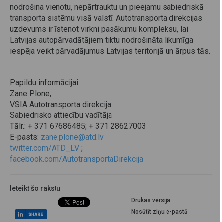
nodrošina vienotu, nepārtrauktu un pieejamu sabiedriskā
transporta sistēmu visā valstī. Autotransporta direkcijas
uzdevums ir īstenot virkni pasākumu kompleksu, lai
Latvijas autopārvadātājiem tiktu nodrošināta likumīga
iespēja veikt pārvadājumus Latvijas teritorijā un ārpus tās.
Papildu informācijai
:
Zane Plone,
VSIA Autotransporta direkcija
Sabiedrisko attiecību vadītāja
Tālr.: + 371 67686485; + 371 28627003
E-pasts:
zane.plone@atd.lv
twitter.com/ATD_LV
;
facebook.com/AutotransportaDirekcija
Ieteikt šo rakstu
Drukas versija
Nosūtīt ziņu e-pastā