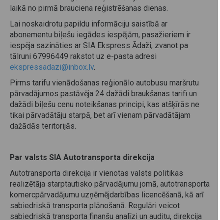
laikā no pirmā brauciena reģistrēšanas dienas.
Lai noskaidrotu papildu informāciju saistībā ar
abonementu biļešu iegādes iespējām, pasažieriem ir
iespēja sazināties ar SIA Ekspress Ādaži, zvanot pa
tālruni 67996449 rakstot uz e-pasta adresi
ekspressadazi@inbox.lv
.
Pirms tarifu vienādošanas reģionālo autobusu maršrutu
pārvadājumos pastāvēja 24 dažādi braukšanas tarifi un
dažādi biļešu cenu noteikšanas principi, kas atšķīrās ne
tikai pārvadātāju starpā, bet arī vienam pārvadātājam
dažādās teritorijās.
Par valsts SIA Autotransporta direkcija
Autotransporta direkcija ir vienotas valsts politikas
realizētāja starptautisko pārvadājumu jomā, autotransporta
komercpārvadājumu uzņēmējdarbības licencēšanā, kā arī
sabiedriskā transporta plānošanā. Regulāri veicot
sabiedriskā transporta finanšu analīzi un auditu, direkcija