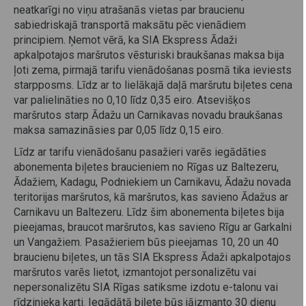
neatkarīgi no viņu atrašanās vietas par braucienu
sabiedriskajā transportā maksātu pēc vienādiem
principiem. Ņemot vērā, ka SIA Ekspress Ādaži
apkalpotajos maršrutos vēsturiski braukšanas maksa bija
ļoti zema, pirmajā tarifu vienādošanas posmā tika ieviests
starpposms. Līdz ar to lielākajā daļā maršrutu biļetes cena
var palielināties no 0,10 līdz 0,35 eiro. Atsevišķos
maršrutos starp Ādažu un Carnikavas novadu braukšanas
maksa samazināsies par 0,05 līdz 0,15 eiro.
Līdz ar tarifu vienādošanu pasažieri varēs iegādāties
abonementa biļetes braucieniem no Rīgas uz Baltezeru,
Ādažiem, Kadagu, Podniekiem un Carnikavu, Ādažu novada
teritorijas maršrutos, kā maršrutos, kas savieno Ādažus ar
Carnikavu un Baltezeru. Līdz šim abonementa biļetes bija
pieejamas, braucot maršrutos, kas savieno Rīgu ar Garkalni
un Vangažiem. Pasažieriem būs pieejamas 10, 20 un 40
braucienu biļetes, un tās SIA Ekspress Ādaži apkalpotajos
maršrutos varēs lietot, izmantojot personalizētu vai
nepersonalizētu SIA Rīgas satiksme izdotu e-talonu vai
rīdzinieka karti. Iegādātā biļete būs jāizmanto 30 dienu