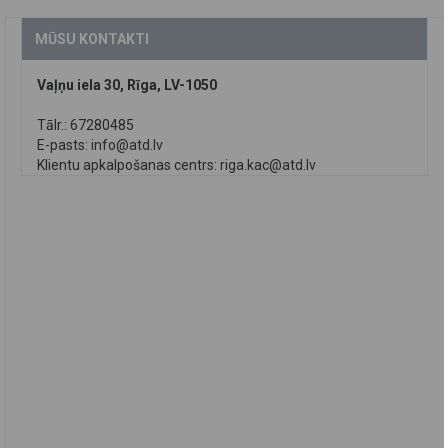
MŪSU KONTAKTI
Vaļņu iela 30, Rīga, LV-1050
Tālr.: 67280485
E-pasts:
info@atd.lv
Klientu apkalpošanas centrs:
riga.kac@atd.lv