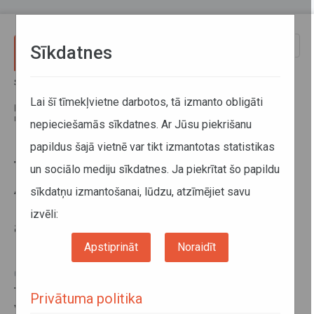
Pārlekt uz galveno saturu
Toggle
Sīkdatnes
naviga
Sākums
Jaunumi
Tarifi tiks vienādoti SIA Ekspress Ādaži apkalpotajos maršrutos;
Lai šī tīmekļvietne darbotos, tā izmanto obligāti
paplašinātas iespējas izmantot abonementa biļetes – e-talonu vai
rīdzinieka karti
nepieciešamās sīkdatnes. Ar Jūsu piekrišanu
papildus šajā vietnē var tikt izmantotas statistikas
Tarifi tiks vienādoti SIA Ekspress
un sociālo mediju sīkdatnes. Ja piekrītat šo papildu
Ādaži apkalpotajos maršrutos;
sīkdatņu izmantošanai, lūdzu, atzīmējiet savu
paplašinātas iespējas izmantot
izvēli:
abonementa biļetes – e-talonu vai
rīdzinieka karti
Apstiprināt
Noraidīt
01. februāris 2017
Turpinot vietējās nozīmes maršrutu autobusu tarifu
Privātuma politika
vienādošanu, no 2017. gada 1. februāra braukšanas