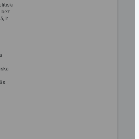
litiski
t bez
, ir
a
riskā
ās.