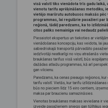
visā valstī tiks vienādota trīs gadu laikā
vienotu tarifu aprēķināšanas metodiku, i
vietējo maršrutu autobusos maksās pēc vi
programmas, lai regulārie pasažieri par br
reģionā, tādēļ paredzams, ka to izlīdzi
citos paliks nemainīga vai nedaudz paliel
Piesaistot ekspertus un tiekoties ar vietējām
vienādošanas koncepciju, kas veidota, lai jau
sabiedriskajā transportā pārvadāto pasažieru
iedzīvotāji neatkarīgi no viņu atrašanās viet
braukšanas tarifus visā valstī, būs iespējams
dažādas atlaižu programmas, kā arī perspektī
gan vilcienu.
Paredzams, ka cenas pieaugs reģionos, kur 
tarifu valstī. Vietās, kur tarifu izlīdzināš
būs no pieciem līdz 15 eiro centiem, izņe
maksa par braucienu samazināsies.
Vienotas braukšanas maksas ieviešana ir vien
izveide pasažieriem sniegs gan tūlītējus ieg