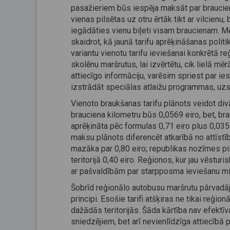
pasažieriem būs iespēja maksāt par braucien
vienas pilsētas uz otru ērtāk tikt ar vilcien
iegādāties vienu biļeti visam braucienam. M
skaidrot, kā jaunā tarifu aprēķināšanas politi
variantu vienotu tarifu ieviešanai konkrētā 
skolēnu maršrutus, lai izvērtētu, cik lielā m
attiecīgo informāciju, varēsim spriest par i
izstrādāt speciālas atlaižu programmas, uzs
Vienoto braukšanas tarifu plānots veidot di
brauciena kilometru būs 0,0569 eiro, bet, br
aprēķināta pēc formulas 0,71 eiro plus 0,035
maksu plānots diferencēt atkarībā no attīs
mazāka par 0,80 eiro; republikas nozīmes pil
teritorijā 0,40 eiro. Reģionos, kur jau vēstu
ar pašvaldībām par starpposma ieviešanu 
Šobrīd reģionālo autobusu maršrutu pārvadāj
principi. Esošie tarifi atšķiras ne tikai reģ
dažādās teritorijās. Šāda kārtība nav efektīva
sniedzējiem, bet arī nevienlīdzīga attiecībā 