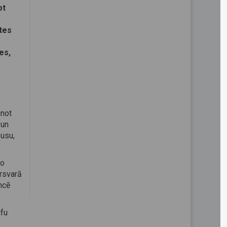
ot
ātes
es,
inot
 un
busu,
jo
ārsvarā
ncē
ifu