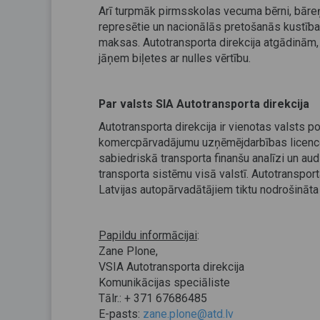
Arī turpmāk pirmsskolas vecuma bērni, bāreņi,
represētie un nacionālās pretošanās kustība
maksas. Autotransporta direkcija atgādinām, 
jāņem biļetes ar nulles vērtību.
Par valsts SIA Autotransporta direkcija
Autotransporta direkcija ir vienotas valsts p
komercpārvadājumu uzņēmējdarbības licencēš
sabiedriskā transporta finanšu analīzi un aud
transporta sistēmu visā valstī. Autotranspor
Latvijas autopārvadātājiem tiktu nodrošināta 
Papildu informācijai
:
Zane Plone,
VSIA Autotransporta direkcija
Komunikācijas speciāliste
Tālr.: + 371 67686485
E-pasts:
zane.plone@atd.lv