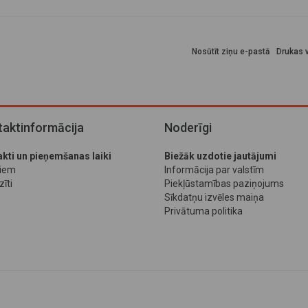
Nosūtīt ziņu e-pastā
Drukas v
aktinformācija
Noderīgi
kti un pieņemšanas laiki
Biežāk uzdotie jautājumi
jiem
Informācija par valstīm
īti
Piekļūstamības paziņojums
Sīkdatņu izvēles maiņa
Privātuma politika