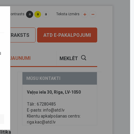
a
a
a
apas kontrasts
Teksta izmērs
PIERAKSTS
ATD E-PAKALPOJUMI
s
S
JAUNUMI
MEKLĒT
MŪSU KONTAKTI
Vaļņu iela 30, Rīga, LV-1050
ana
Tālr.: 67280485
E-pasts:
info@atd.lv
Klientu apkalpošanas centrs:
riga.kac@atd.lv
orta
litika