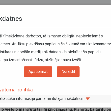
Teksta versija
L
kdatnes
KUSTĪBAS SARAKSTI
 šī tīmekļvietne darbotos, tā izmanto obligāti nepieciešamās
atnes. Ar Jūsu piekrišanu papildus šajā vietnē var tikt izmantota
DĀTĀJIEM
SABIEDRISKAIS TRANSPORTS
PAR MUM
istikas un sociālo mediju sīkdatnes. Ja piekrītat šo papildu
atņu izmantošanai, lūdzu, atzīmējiet savu izvēli:
maršrutu tīkla tarifu vienādošana visā Latvijas teritorijā
Apstiprināt
Noraidīt
ionālā maršrutu tīkla tarifu vienādoš
vātuma politika
alizētāka informācija par izmantotajām sīkdatnēm
asības pilnveidot pasažieru pārvadājumu sistēmu,
Autotransp
 vietējo maršrutu tarifu izlīdzināšanu. Plānots, ka tarifu po