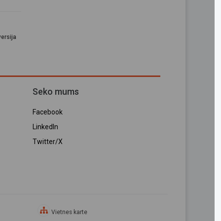
ersija
Seko mums
Facebook
LinkedIn
Twitter/X
Vietnes karte