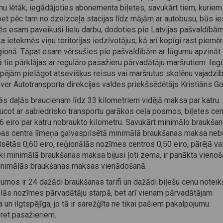
u lētāk, iegādājoties abonementa biļetes, savukārt tiem, kuriem
u, bet pēc tam no dzelzceļa stacijas līdz mājām ar autobusu, būs i
ēs esam paveikuši lielu darbu, dodoties pie Latvijas pašvaldībā
ka ietekmēs viņu teritorijas iedzīvotājus, kā arī kopīgi rast piemē
reģionā. Tāpat esam vērsušies pie pašvaldībām ar lūgumu apzināt
ērā tie pārklājas ar regulāro pasažieru pārvadātāju maršrutiem. Ieg
espējām pielāgot atsevišķus reisus vai maršrutus skolēnu vajadz
ver Autotransporta direkcijas valdes priekšsēdētājs Kristiāns Go
vās daļās braucienam līdz 33 kilometriem vidējā maksa par katru
aucot ar sabiedrisko transportu garākos ceļa posmos, biļetes cen
6 eiro par katru nobraukto kilometru. Savukārt minimālo braukša
tības centra līmeņa galvaspilsētā minimālā braukšanas maksa ne
sētās 0,60 eiro, reģionālās nozīmes centros 0,50 eiro, pārējā va
riski minimālā braukšanas maksa bijusi ļoti zema, ir panākta vieno
minimālās braukšanas maksas vienādošanā.
umos ir 24 dažādi braukšanas tarifi un dažādi biļešu cenu notei
ionālās nozīmes pārvadātāju starpā, bet arī vienam pārvadātājam
 un ilgtspējīga, jo tā ir sarežģīta ne tikai pašiem pakalpojumu
pret pasažieriem.