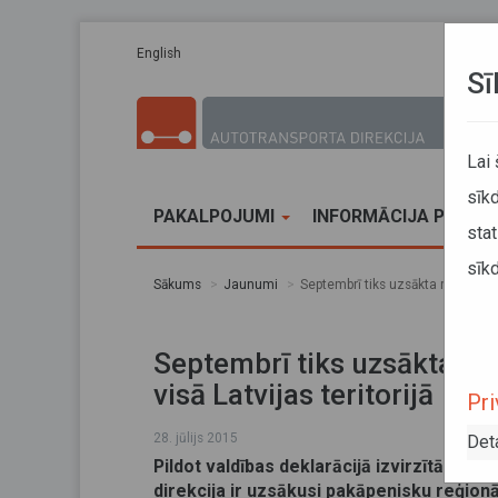
Pārlekt uz galveno saturu
English
Sī
Lai
sīkd
PAKALPOJUMI
INFORMĀCIJA PĀRVA
stat
sīkd
Sākums
Jaunumi
Septembrī tiks uzsākta reģionālā 
Septembrī tiks uzsākta reģ
visā Latvijas teritorijā
Pri
28. jūlijs 2015
Det
Pildot valdības deklarācijā izvirzītās pr
direkcija
ir uzsākusi pakāpenisku reģionālo