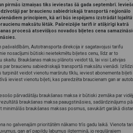
, un pirmās izmaiņas tiks ieviestas šā gada septembrī. Ievieš
edzīvotāji par braucienu sabiedriskajā transportā reģionālo
enādiem principiem, kā arī būs iespējams izstrādāt lojalit
aucienu maksātu lētāk. Pašreizējie tarifi ir atšķirīgi katrā
nāšanas procesā atsevišķos novados biļetes cena samazināsi
ināsies.
 pašvaldībām, Autotransporta direkcija ir sagatavojusi tarifu
nie nosacījumi būtiski neietekmētu biļetes cenu, līdz ar to
 skaitu. Braukšanas maksu plānots veidot tā, lai visi Latvijas
as par braucienu sabiedriskajā transportā maksātu vienādi. Izlīdz
 turpināt veidot vienotu maršrutu tīklu, ieviest abonementa biļeti
vā ieviest vienotu biļeti, kas paredzēta braucienam gan ar auto
esošo pārvadātāju braukšanas maksa ir būtiski zemāka par vidē
anas rezultātā braukšanas maksa paaugstināsies, sadārdzinājums p
mot minimālās braukšanas maksas posmus, savukārt garākā dista
a no galvenajām prioritātēm nākamo trīs gadu laikā. Vienota tar
uvumus, gan arī papildu labumus ilgtermiņā, jo regulārajiem