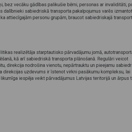
 bez vecāku gādības palikušie bērni, personas ar invaliditāti, po
s dalībnieki sabiedriskā transporta pakalpojumus varēs izmanto
ka attiecīgajām personu grupām, braucot sabiedriskajā transportā
olitikas realizētāja starptautisko pārvadājumu jomā, autotransport
anā, kā arī sabiedriskā transporta plānošanā. Regulāri veicot
itu, direkcija nodrošina vienotu, nepārtrauktu un pieejamu sabied
ta direkcijas uzdevums ir īstenot virkni pasākumu kompleksu, lai
likumīga iespēja veikt pārvadājumus Latvijas teritorijā un ārpus t