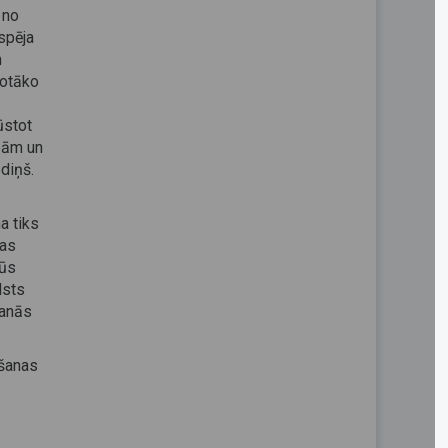
 no
espēja
m
rotāko
ūstot
ībām un
diņš.
a tiks
nas
būs
lsts
šanās
kšanas