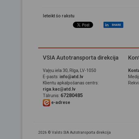
Ieteikt šo rakstu
VSIA Autotransporta direkcija
Kont
Vaļņu iela 30, Rīga, LV-1050
Konta
E-pasts:
info@atd.lv
Medi
Klientu apkalpošanas centrs:
Rekviz
riga.kac@atd.lv
67280485
Tālrunis:
e-adrese
2026 © Valsts SIA Autotransporta direkcija