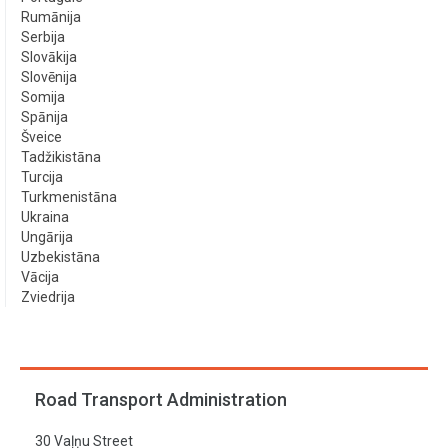
Rumānija
Serbija
Slovākija
Slovēnija
Somija
Spānija
Šveice
Tadžikistāna
Turcija
Turkmenistāna
Ukraina
Ungārija
Uzbekistāna
Vācija
Zviedrija
Road Transport Administration
30 Vaļņu Street