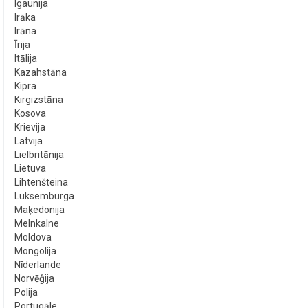
Igaunija
Irāka
Irāna
Īrija
Itālija
Kazahstāna
Kipra
Kirgizstāna
Kosova
Krievija
Latvija
Lielbritānija
Lietuva
Lihtenšteina
Luksemburga
Maķedonija
Melnkalne
Moldova
Mongolija
Nīderlande
Norvēģija
Polija
Portugāle