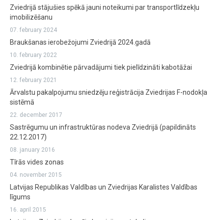
Zviedrijā stājušies spēkā jauni noteikumi par transportlīdzekļu
imobilizēšanu
07. february 2024
Braukšanas ierobežojumi Zviedrijā 2024.gadā
10. february 2022
Zviedrijā kombinētie pārvadājumi tiek pielīdzināti kabotāžai
12. february 2021
Ārvalstu pakalpojumu sniedzēju reģistrācija Zviedrijas F-nodokļa
sistēmā
22. december 2017
Sastrēgumu un infrastruktūras nodeva Zviedrijā (papildināts
22.12.2017)
08. january 2016
Tīrās vides zonas
04. november 2015
Latvijas Republikas Valdības un Zviedrijas Karalistes Valdības
līgums
16. april 2015