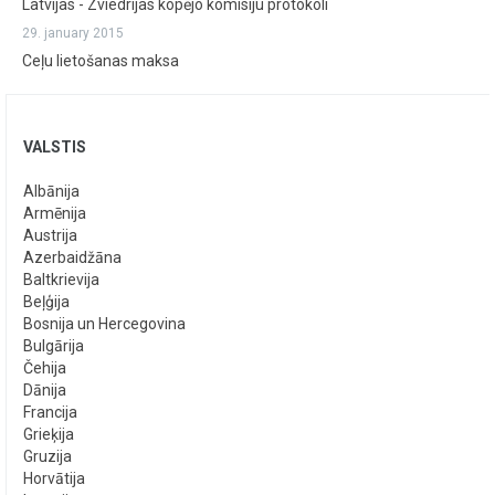
Latvijas - Zviedrijas kopējo komisiju protokoli
29. january 2015
Ceļu lietošanas maksa
VALSTIS
Albānija
Armēnija
Austrija
Azerbaidžāna
Baltkrievija
Beļģija
Bosnija un Hercegovina
Bulgārija
Čehija
Dānija
Francija
Grieķija
Gruzija
Horvātija