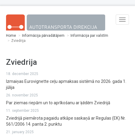
Skip to main content
Toggle
naviga
Home
Informācija pārvadātājiem
Informācija par valstīm
Zviedrija
Zviedrija
18. december 2025
Izmaiņas Eurovignette ceļu apmaksas sistēmā no 2026. gada 1.
jūlija
26. november 2025
Par ziemas riepām un to aprīkošanu ar ķēdēm Zviedrijā
11. september 2025
Zviedrijā piemērota pagaidu atkāpe saskaņā ar Regulas (EK) Nr.
561/2006 14. panta 2. punktu
21. january 2025