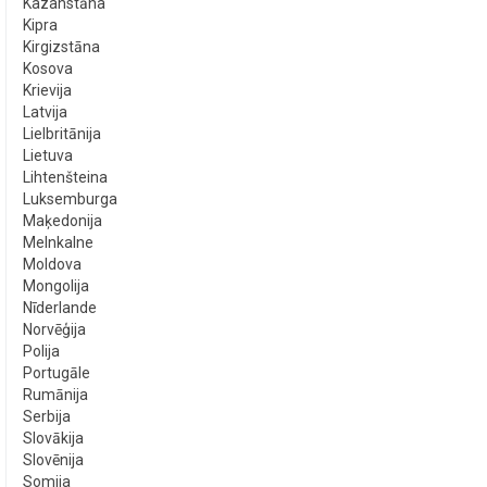
Kazahstāna
Kipra
Kirgizstāna
Kosova
Krievija
Latvija
Lielbritānija
Lietuva
Lihtenšteina
Luksemburga
Maķedonija
Melnkalne
Moldova
Mongolija
Nīderlande
Norvēģija
Polija
Portugāle
Rumānija
Serbija
Slovākija
Slovēnija
Somija