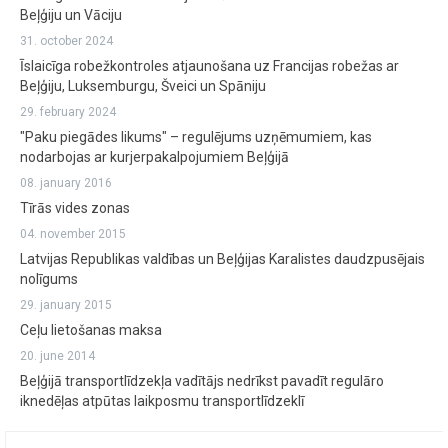
Beļģiju un Vāciju
31. october 2024
Īslaicīga robežkontroles atjaunošana uz Francijas robežas ar
Beļģiju, Luksemburgu, Šveici un Spāniju
29. february 2024
"Paku piegādes likums" – regulējums uzņēmumiem, kas
nodarbojas ar kurjerpakalpojumiem Beļģijā
08. january 2016
Tīrās vides zonas
04. november 2015
Latvijas Republikas valdības un Beļģijas Karalistes daudzpusējais
nolīgums
29. january 2015
Ceļu lietošanas maksa
20. june 2014
Beļģijā transportlīdzekļa vadītājs nedrīkst pavadīt regulāro
iknedēļas atpūtas laikposmu transportlīdzeklī