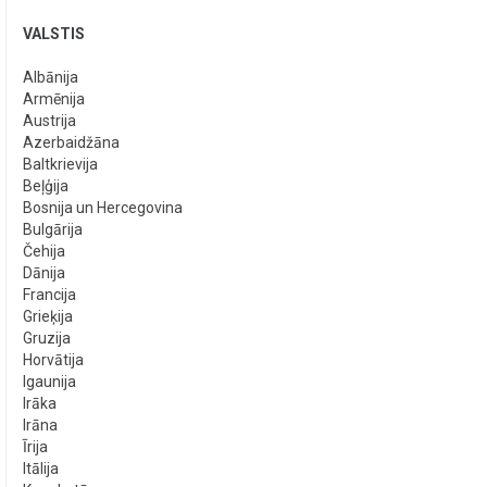
VALSTIS
Albānija
Armēnija
Austrija
Azerbaidžāna
Baltkrievija
Beļģija
Bosnija un Hercegovina
Bulgārija
Čehija
Dānija
Francija
Grieķija
Gruzija
Horvātija
Igaunija
Irāka
Irāna
Īrija
Itālija