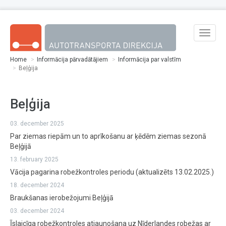
Skip to main content
Toggle
naviga
Home
Informācija pārvadātājiem
Informācija par valstīm
Beļģija
Beļģija
03. december 2025
Par ziemas riepām un to aprīkošanu ar ķēdēm ziemas sezonā
Beļģijā
13. february 2025
Vācija pagarina robežkontroles periodu (aktualizēts 13.02.2025.)
18. december 2024
Braukšanas ierobežojumi Beļģijā
03. december 2024
Īslaicīga robežkontroles atjaunošana uz Nīderlandes robežas ar