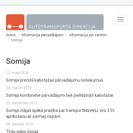
Skip to main content
Toggle
naviga
Home
Informācija pārvadātājiem
Informācija par valstīm
Somija
Somija
13. may 2026
Somija precizē kabotāžas pārvadājumu noteikumus
24. march 2023
Somijā kombinētie pārvadājumi tiek pielīdzināti kabotāžai
29. december 2016
Somijā stājas spēkā prasība par transportlīdzekļu, virs 3.5t,
aprīkošanu ar ziemas riepām
08. january 2016
Tīrās vides zonas