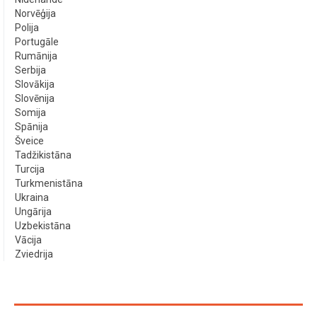
Norvēģija
Polija
Portugāle
Rumānija
Serbija
Slovākija
Slovēnija
Somija
Spānija
Šveice
Tadžikistāna
Turcija
Turkmenistāna
Ukraina
Ungārija
Uzbekistāna
Vācija
Zviedrija