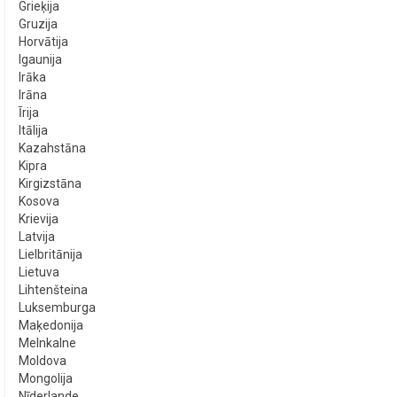
Grieķija
Gruzija
Horvātija
Igaunija
Irāka
Irāna
Īrija
Itālija
Kazahstāna
Kipra
Kirgizstāna
Kosova
Krievija
Latvija
Lielbritānija
Lietuva
Lihtenšteina
Luksemburga
Maķedonija
Melnkalne
Moldova
Mongolija
Nīderlande