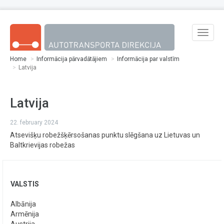
Skip to main content
Toggle
naviga
Home
Informācija pārvadātājiem
Informācija par valstīm
Latvija
Latvija
22. february 2024
Atsevišķu robežšķērsošanas punktu slēgšana uz Lietuvas un
Baltkrievijas robežas
VALSTIS
Albānija
Armēnija