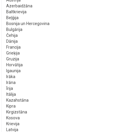
Austrija
Azerbaidžāna
Baltkrievija
Beļģija
Bosnija un Hercegovina
Bulgārija
Čehija
Dānija
Francija
Grieķija
Gruzija
Horvātija
Igaunija
Irāka
Irāna
Īrija
Itālija
Kazahstāna
Kipra
Kirgizstāna
Kosova
Krievija
Latvija