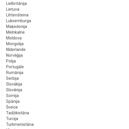
Lielbritānija
Lietuva
Lihtenšteina
Luksemburga
Maķedonija
Melnkalne
Moldova
Mongolija
Nīderlande
Norvēģija
Polija
Portugāle
Rumānija
Serbija
Slovākija
Slovēnija
Somija
Spānija
Šveice
Tadžikistāna
Turcija
Turkmenistāna