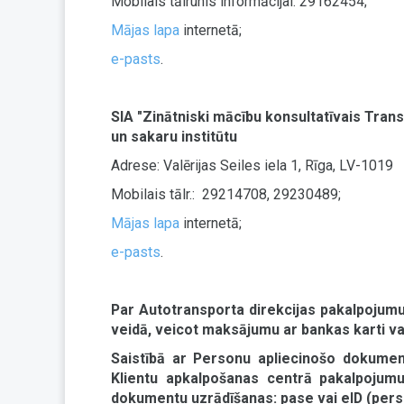
Mobilais tālrunis informācijai: 29162454;
Mājas lapa
internetā;
e-pasts
.
SIA "Zinātniski mācību konsultatīvais Tran
un sakaru institūtu
Adrese: Valērijas Seiles iela 1, Rīga, LV-1019
Mobilais tālr.: 29214708, 29230489;
Mājas lapa
internetā;
e-pasts
.
Par Autotransporta direkcijas pakalpojumu
veidā, veicot maksājumu ar bankas karti va
Saistībā ar Personu apliecinošo dokument
Klientu apkalpošanas centrā pakalpojum
dokumentu uzrādīšanas: pase vai eID (pers