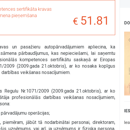
tences sertifikāta kravas
āmena pieņemšana
51.81
DO
avas un pasažieru autopārvadājumiem apliecina, ka
 eksāmena pārbaudījumus, kas nepieciešami, lai saņemtu
sionālās kompetences sertifikātu saskaņā ar Eiropas
/2009 (2009.gada 21.oktobris), ar ko nosaka kopīgus
 darbības veikšanas nosacījumiem.
s Regulu
Nr.1071/2009 (2009.gada 21.oktobris), ar ko
tāja profesionālās darbības veikšanas nosacījumiem,
sona:
IE
a pārvadājumu operācijas;
, piemēram, jābūt tā nodarbinātai personai, direktoram,
Ie
 šis uzņēmums, vai arī, ja uzņēmums ir fiziska persona,