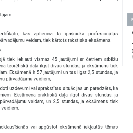
tājam.
tifikātu, kas apliecina tā īpašnieka profesionālās
pārvadājumu veidam, tiek kārtots rakstisks eksāmens.
:
ajā tiek iekļauti vismaz 45 jautājumi ar četriem atbilžu
ena teorētiskā daļa ilgst divas stundas, ja eksāmens tiek
am. Eksāmenā ir 57 jautājumi un tas ilgst 2,5 stundas, ja
eru pārvadājumu veidiem;
k doti uzdevumi vai aprakstītas situācijas un paredzēts, ka
miem. Eksāmena praktiskā daļa ilgst divas stundas, ja
 pārvadājumu veidam, un 2,5 stundas, ja eksāmens tiek
 veidiem.
noklausīšanās vai apgūstot eksāmenā iekļautās tēmas