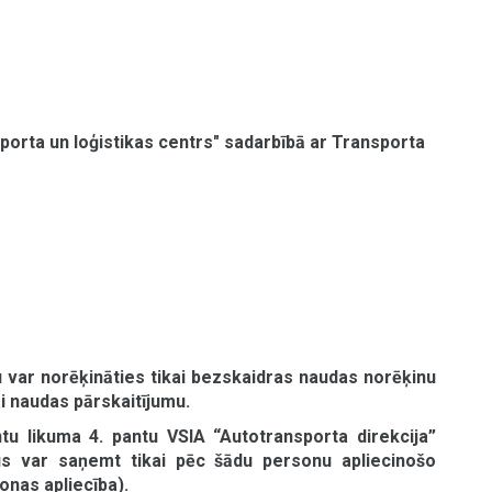
sporta un loģistikas centrs" sadarbībā ar Transporta
 var norēķināties tikai bezskaidras naudas norēķinu
i naudas pārskaitījumu.
u likuma 4. pantu VSIA “Autotransporta direkcija”
us var saņemt tikai pēc šādu personu apliecinošo
onas apliecība).