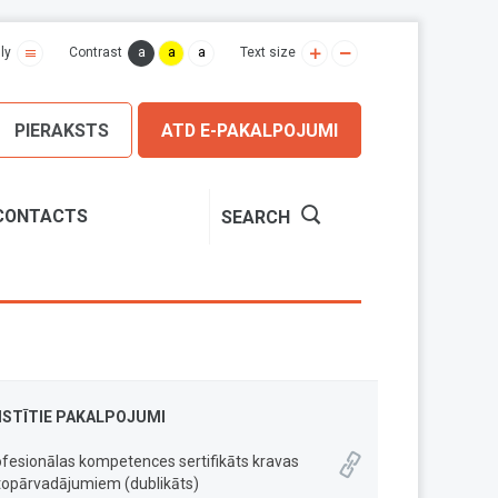
a
a
a
ly
Contrast
Text size
PIERAKSTS
ATD E-PAKALPOJUMI
CONTACTS
SEARCH
ISTĪTIE PAKALPOJUMI
fesionālas kompetences sertifikāts kravas
topārvadājumiem (dublikāts)