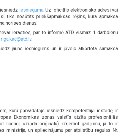
 iesniedz
iesniegumu
. Uz oficiālo elektronisko adresi vai
esi tiks nosūtīts priekšapmaksas rēķins, kura apmaksa
na norises dienas.
evar ierasties, par to informē ATD vismaz 1 darbdienu
u
riga.kac@atd.lv
.
niedz jauns iesniegums un ir jāveic atkārtota samaksa
iem, kuru pārvadātājs iesniedz kompetentajā iestādē, ir
iropas Ekonomikas zonas valstīs atzīta profesionālās
 licenci, uzrāda oriģinālu), izņemot gadījumu, ja to ir
 ministrija, un apliecinājumu par atbilstību regulas Nr.