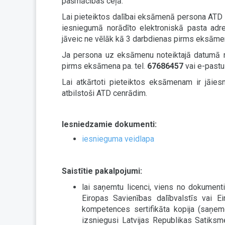
pašmācības ceļā.
Lai pieteiktos dalībai eksāmenā persona ATD
iesniegumā norādīto elektroniskā pasta adr
jāveic ne vēlāk kā 3 darbdienas pirms eksāme
Ja persona uz eksāmenu noteiktajā datumā n
pirms eksāmena pa. tel.
67686457
vai e-past
Lai atkārtoti pieteiktos eksāmenam ir jāies
atbilstoši ATD cenrādim.
Iesniedzamie dokumenti:
iesnieguma veidlapa
Saistītie pakalpojumi:
lai saņemtu licenci, viens no dokument
Eiropas Savienības dalībvalstīs vai E
kompetences sertifikāta kopija (saņemot
izsniegusi Latvijas Republikas Satiksmes