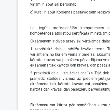
viņam ir jābūt šai personai;
c) kurai ir jābūt Kopienas pastāvīgajam iedzīvo
Lai iegūtu profesionālās kompetences ser
kompetences atbilstību sertifikātā minētajam 
Eksāmenam ir divas atsevišķi vērtējamas daļas
1. teorētiskā daļa – atbilžu izvēles tests. T
variantiem, no kuriem viens ir pareizs. Eksām
kārtots kravas vai pasažieru pārvadājumu veid
eksāmens tiek kārtots gan kravas, gan pasaži
2. praktiskā daļa – situācijas analīze. Tajā tie
jāsniedz atbildes vismaz uz pieciem jautāju
eksāmens tiek kārtots kravas vai pasažieru
kārtots gan kravas, gan pasažieru pārvadājumu
Eksāmenu var kārtot pēc apmācības kursu 