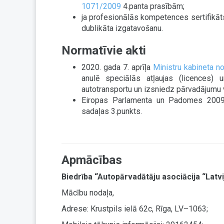
1071/2009
4.panta prasībām;
ja profesionālās kompetences sertifikāts
dublikāta izgatavošanu.
Normatīvie akti
2020. gada 7. aprīļa
Ministru kabineta n
anulē speciālās atļaujas (licences) 
autotransportu un izsniedz pārvadājumu 
Eiropas Parlamenta un Padomes 2009
sadaļas 3.punkts.
Apmācības
Biedrība “Autopārvadātāju asociācija “Latvi
Mācību nodaļa,
Adrese: Krustpils ielā 62c, Rīga, LV–1063;