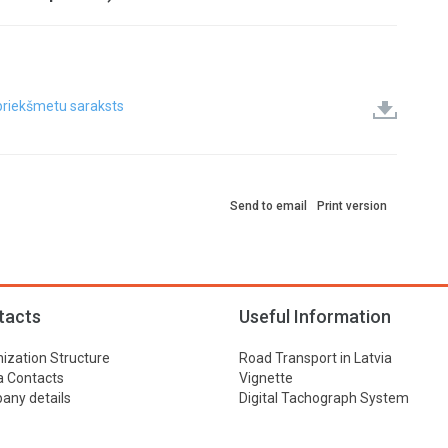
priekšmetu saraksts
Send to email
Print version
tacts
Useful Information
ization Structure
Road Transport in Latvia
 Contacts
Vignette
ny details
Digital Tachograph System