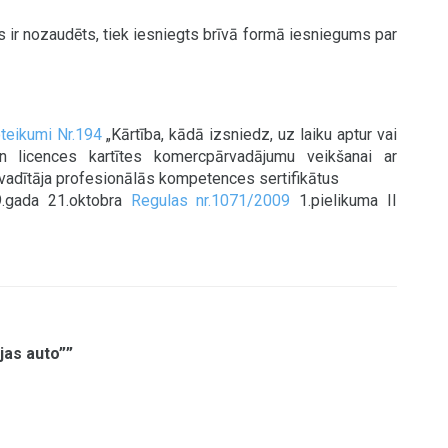
 ir nozaudēts, tiek iesniegts brīvā formā iesniegums par
oteikumi Nr.194
„Kārtība, kādā izsniedz, uz laiku aptur vai
un licences kartītes komercpārvadājumu veikšanai ar
vadītāja profesionālās kompetences sertifikātus
.gada 21.oktobra
Regulas nr.1071/2009
1.pielikuma II
jas auto””