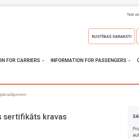
Text on
KUSTĪBAS SARAKSTI
ON FOR CARRIERS
INFORMATION FOR PASSENGERS
topārvadājumiem
sertifikāts kravas
SA
Pro
au