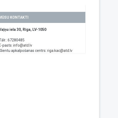
MŪSU KONTAKTI
Vaļņu iela 30, Rīga, LV-1050
Tālr.: 67280485
E-pasts:
info@atd.lv
Klientu apkalpošanas centrs:
riga.kac@atd.lv