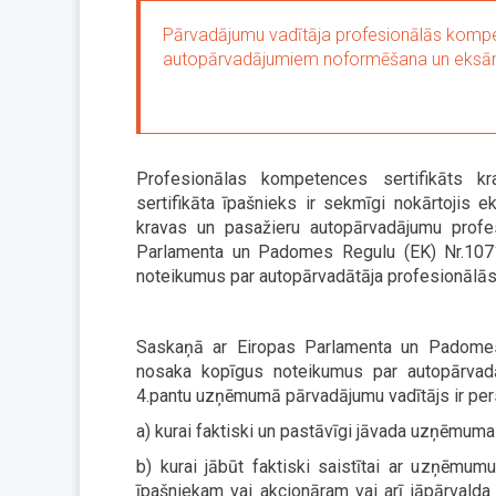
Pārvadājumu vadītāja profesionālās kompe
autopārvadājumiem noformēšana un eks
Profesionālas kompetences sertifikāts kr
sertifikāta īpašnieks ir sekmīgi nokārtojis
kravas un pasažieru autopārvadājumu profe
Parlamenta un Padomes Regulu (EK) Nr.1071
noteikumus par autopārvadātāja profesionālās
Saskaņā ar
Eiropas Parlamenta un Padome
nosaka kopīgus noteikumus par autopārvadā
4.pantu uzņēmumā pārvadājumu vadītājs ir per
a) kurai faktiski un pastāvīgi jāvada uzņēmum
b) kurai jābūt faktiski saistītai ar uzņēmumu
īpašniekam vai akcionāram vai arī jāpārvalda