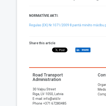
NORMATĪVIE AKTI:
Regulas (EK) Nr.1071/2009 8.pantā minēto mācību 
Share this article
Road Transport
Con
Administration
Organ
30 Vaļņu Street
Media
Riga, LV-1050, Latvia
Compa
E-mail:
info@atd.lv
Phone +371 67280485