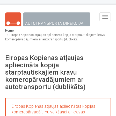
Skip to main content
Toggle
naviga
Home
Eiropas Kopienas atļaujas apliecināta kopija starptautiskajiem kravu
komercpārvadājumiem ar autotransportu (dublikāts)
Eiropas Kopienas atļaujas
apliecināta kopija
starptautiskajiem kravu
komercpārvadājumiem ar
autotransportu (dublikāts)
Eiropas Kopienas atļaujas apliecinātas kopijas
komercpārvadājumu veikšanai ar kravas