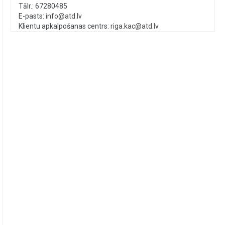
Tālr.: 67280485
E-pasts:
info@atd.lv
Klientu apkalpošanas centrs:
riga.kac@atd.lv