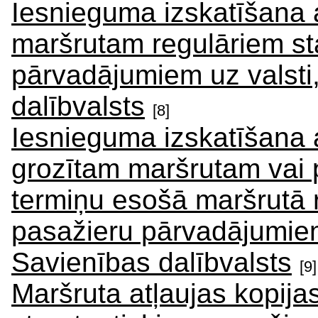
Iesnieguma izskatīšana 
maršrutam regulāriem st
pārvadājumiem uz valsti
dalībvalsts
[8]
Iesnieguma izskatīšana a
grozītam maršrutam vai p
termiņu esošā maršrutā 
pasažieru pārvadājumiem
Savienības dalībvalsts
[9]
Maršruta atļaujas kopija