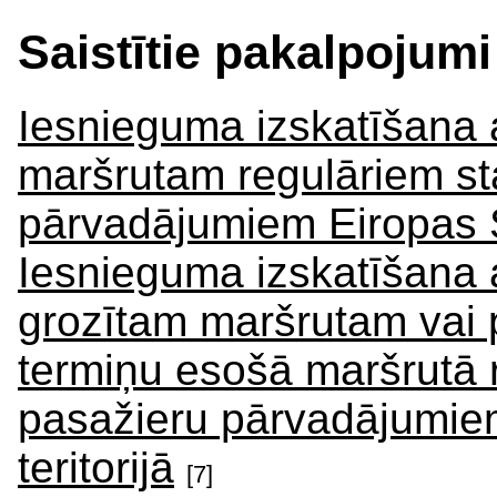
Saistītie pakalpojumi
Iesnieguma izskatīšana 
maršrutam regulāriem st
pārvadājumiem Eiropas Sa
Iesnieguma izskatīšana a
grozītam maršrutam vai p
termiņu esošā maršrutā 
pasažieru pārvadājumie
teritorijā
[7]