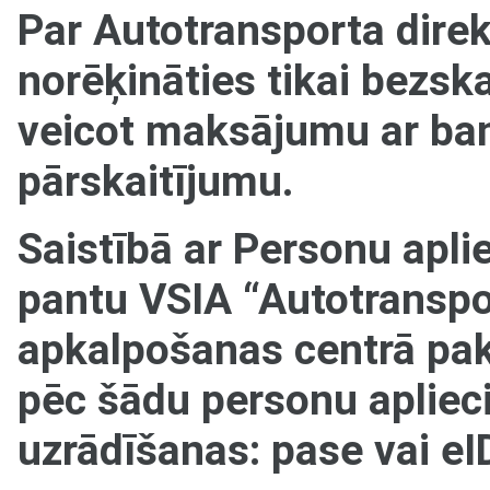
Par Autotransporta dire
norēķināties tikai bezsk
veicot maksājumu ar ban
pārskaitījumu.
Saistībā ar Personu apl
pantu VSIA “Autotranspor
apkalpošanas centrā pak
pēc šādu personu aplie
uzrādīšanas: pase vai eI