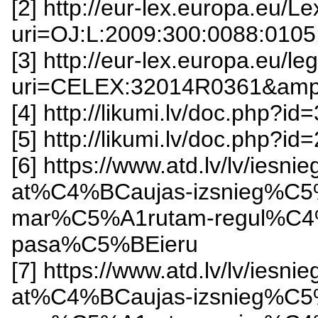
[2] http://eur-lex.europa.eu/L
uri=OJ:L:2009:300:0088:010
[3] http://eur-lex.europa.eu/l
uri=CELEX:32014R0361&amp
[4] http://likumi.lv/doc.php?i
[5] http://likumi.lv/doc.php?
[6] https://www.atd.lv/lv/i
at%C4%BCaujas-izsnieg%C5
mar%C5%A1rutam-regul%C4%8
pasa%C5%BEieru
[7] https://www.atd.lv/lv/i
at%C4%BCaujas-izsnieg%C