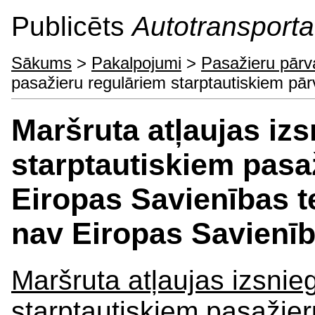
Publicēts
Autotransporta 
Sākums
>
Pakalpojumi
>
Pasažieru pārv
pasažieru regulāriem starptautiskiem p
Maršruta atļaujas iz
starptautiskiem pas
Eiropas Savienības ter
nav Eiropas Savienīb
Maršruta atļaujas izsni
starptautiskiem pasažie