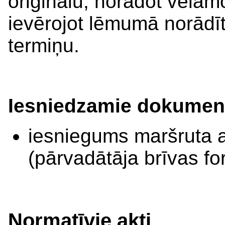
oriģinālu, norādot vēla
ievērojot lēmumā norād
termiņu.
Iesniedzamie dokument
iesniegums maršruta a
(pārvadātāja brīvas f
Normatīvie akti