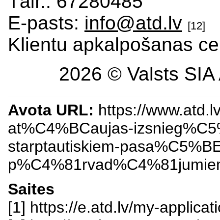
Tālr.: 67280485
E-pasts:
info@atd.lv
[12]
Klientu apkalpošanas ce
2026 © Valsts SIA 
Avota URL:
https://www.atd.
at%C4%BCaujas-izsnieg%C5
starptautiskiem-pasa%C5%BE
p%C4%81rvad%C4%81jumiem
Saites
[1] https://e.atd.lv/my-appli