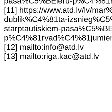
pasa%C5%BEieru-p%C4%81r
[11] https://www.atd.lv/lv/
dublik%C4%81ta-izsnieg%C
starptautiskiem-pasa%C5%BE
p%C4%81rvad%C4%81jumie
[12] mailto:info@atd.lv
[13] mailto:riga.kac@atd.lv