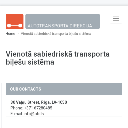
Skip to main content
Toggle
naviga
Home
Vienotā sabiedriskā transporta biļešu sistēma
Vienotā sabiedriskā transporta
biļešu sistēma
OUR CONTACTS
30 Vaļņu Street, Riga, LV-1050
Phone: +371 67280485
E-mail:
info@atd.lv