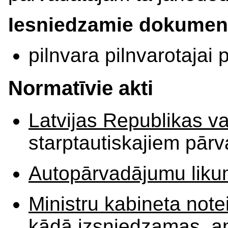
Iesniedzamie dokument
pilnvara pilnvarotajai 
Normatīvie akti
Latvijas Republikas v
starptautiskajiem pār
Autopārvadājumu lik
Ministru kabineta note
kādā izsniedzamas, an