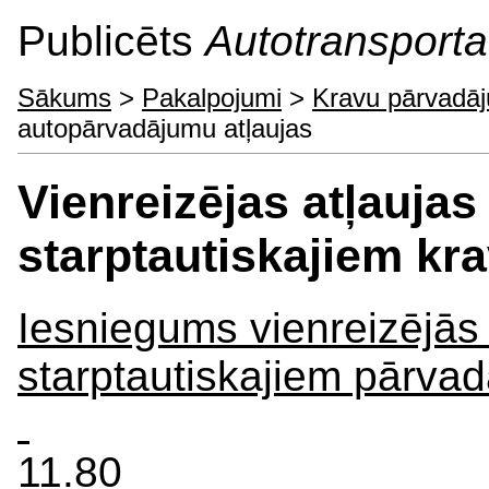
Publicēts
Autotransporta 
Sākums
>
Pakalpojumi
>
Kravu pārvadā
autopārvadājumu atļaujas
Vienreizējas atļaujas
starptautiskajiem k
Iesniegums vienreizējās 
starptautiskajiem pārv
11.80