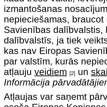
izmantošanas nosacījumu
nepieciešamas, braucot 
Savienības dalībvalstis,
dalībvalstīs, ja tiek vei
kas nav Eiropas Savienīb
par valstīm, kurās nepie
atļauju
veidiem
un
ska
[2]
Informācija pārvadātāji
Atļaujas var saņemt pārv