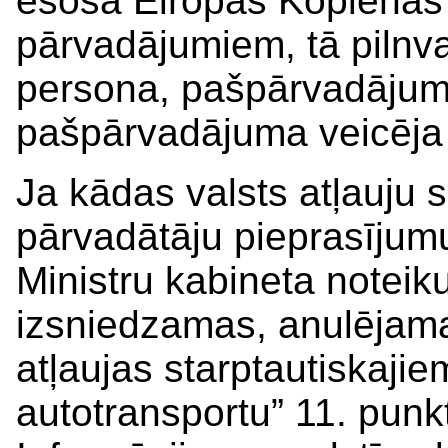
esoša Eiropas Kopienas 
pārvadājumiem, tā pilnv
persona, pašpārvadājuma
pašpārvadājuma veicēja 
Ja kādas valsts atļauju 
pārvadātāju pieprasījumu,
Ministru kabineta noteik
izsniedzamas, anulējama
atļaujas starptautiskaji
autotransportu” 11. punkt