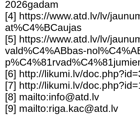
2026gadam
[4] https://www.atd.lv/lv/ja
at%C4%BCaujas
[5] https://www.atd.lv/lv/jaunum
vald%C4%ABbas-nol%C4%ABgu
p%C4%81rvad%C4%81jumiem-
[6] http://likumi.lv/doc.php?i
[7] http://likumi.lv/doc.php?i
[8] mailto:info@atd.lv
[9] mailto:riga.kac@atd.lv