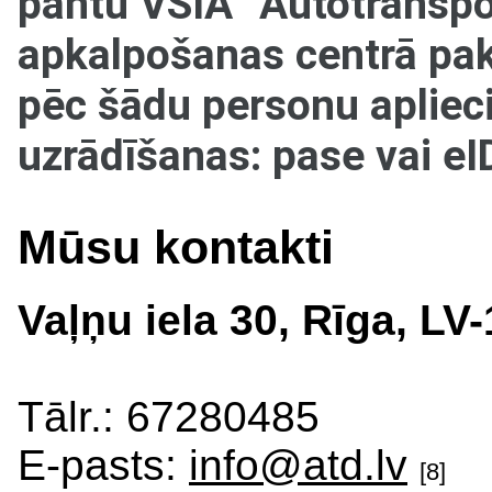
pantu VSIA “Autotranspor
apkalpošanas centrā pak
pēc šādu personu aplie
uzrādīšanas: pase vai eI
Mūsu kontakti
Vaļņu iela 30, Rīga, LV
Tālr.: 67280485
E-pasts:
info@atd.lv
[8]