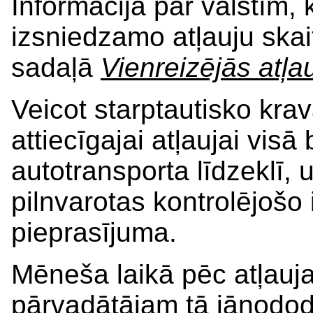
Informācija par valstīm,
izsniedzamo atļauju skai
sadaļā
Vienreizējās atļa
Veicot starptautisko kr
attiecīgajai atļaujai visā
autotransporta līdzeklī,
pilnvarotas kontrolējošo
pieprasījuma.
Mēneša laikā pēc atļauj
pārvadātājam tā jānodod 