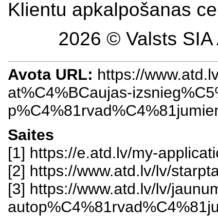
Klientu apkalpošanas ce
2026 © Valsts SIA 
Avota URL:
https://www.atd.l
at%C4%BCaujas-izsnieg%C5%A
p%C4%81rvad%C4%81jumie
Saites
[1] https://e.atd.lv/my-applic
[2] https://www.atd.lv/lv/st
[3] https://www.atd.lv/lv/jaunu
autop%C4%81rvad%C4%81jum