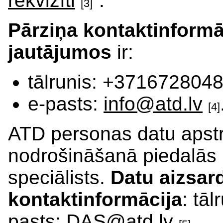
rekvizīti
”.
[3]
Pārziņa kontaktinformā
jautājumos
ir:
tālrunis: +3716728048
e-pasts:
info@atd.lv
[4]
ATD personas datu apstr
nodrošināšanā piedalās 
speciālists.
Datu aizsard
kontaktinformācija
: tā
pasts:
DAS@atd.lv
.