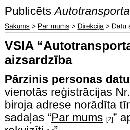
Publicēts
Autotransporta 
Sākums
>
Par mums
>
Direkcija
> Datu 
VSIA “Autotransporta
aizsardzība
Pārzinis personas dat
vienotās reģistrācijas N
biroja adrese norādīta t
sadaļas “
Par mums
” a
[2]