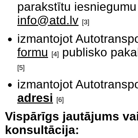
parakstītu iesniegumu
info@atd.lv
[3]
izmantojot Autotranspo
formu
publisko paka
[4]
[5]
izmantojot Autotranspo
adresi
[6]
Vispārīgs jautājums v
konsultācija: