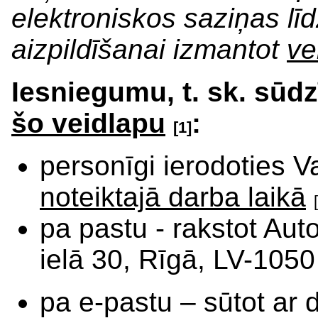
elektroniskos saziņas lī
aizpildīšanai izmantot
ve
Iesniegumu, t. sk. sūdzī
šo veidlapu
:
[1]
personīgi ierodoties V
noteiktajā darba laikā
pa pastu - rakstot Auto
ielā 30, Rīgā, LV-1050
pa e-pastu – sūtot ar 