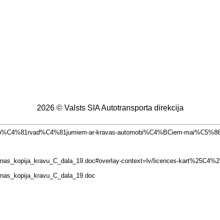
2026 © Valsts SIA Autotransporta direkcija
omercp%C4%81rvad%C4%81jumiem-ar-kravas-automobi%C4%BCiem-mai%C5%8
te_kopienas_kopija_kravu_C_dala_19.doc#overlay-context=lv/licences-kart
pienas_kopija_kravu_C_dala_19.doc