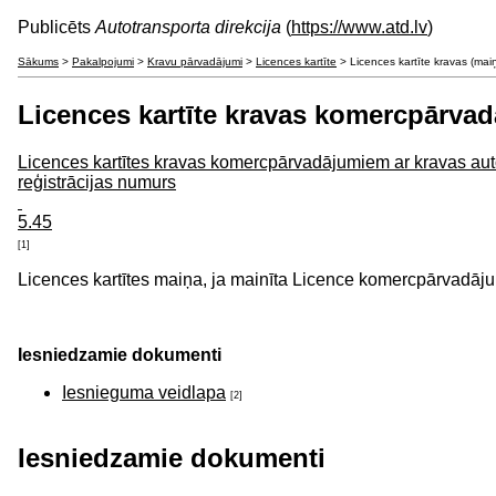
Publicēts
Autotransporta direkcija
(
https://www.atd.lv
)
Sākums
>
Pakalpojumi
>
Kravu pārvadājumi
>
Licences kartīte
> Licences kartīte kravas (mai
Licences kartīte kravas komercpārva
Licences kartītes kravas komercpārvadājumiem ar kravas automob
reģistrācijas numurs
5.45
[1]
Licences kartītes maiņa, ja mainīta Licence komercpārvadājum
Iesniedzamie dokumenti
Iesnieguma veidlapa
[2]
Iesniedzamie dokumenti