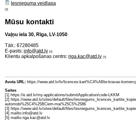
Iesnieguma veidlapa
[3]
Mūsu kontakti
Vaļņu iela 30, Rīga, LV-1050
Tālr.: 67280485
E-pasts:
info@atd.lv
[4]
Klientu apkalpošanas centrs:
riga.kac@atd.lv
[5]
Avota URL:
https://www.atd.lv/lv/licences-kart%C4%ABte-kravas-k
Saites
[1] https://e.atd.lv/my-applications/submitApplication/code-LKKM
[2] https://www.atd.lv/sites/default/files/Iesniegums_licences_karti
automobi%25C4%25BCiem-mai%25C5%2586
[3] https://www.atd.lv/sites/default/files/Iesniegums_licences_kartite_ko
[4] mailto:info@atd.lv
[5] mailto:riga.kac@atd.lv