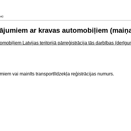
ņa)
dājumiem ar kravas automobiļiem (maiņ
iļiem Latvijas teritorijā pārreģistrācija tās darbības (derīguma
iem vai mainīts transportlīdzekļa reģistrācijas numurs.