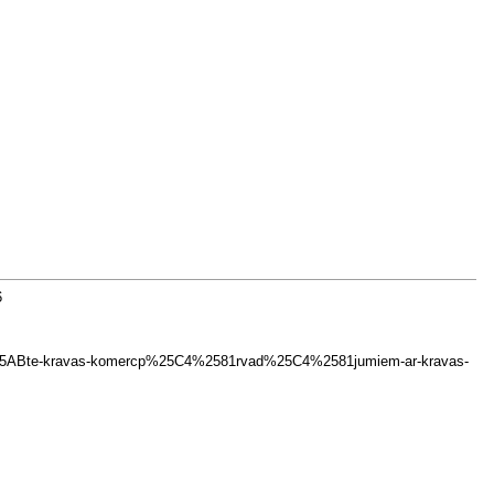
6
%25C4%25ABte-kravas-komercp%25C4%2581rvad%25C4%2581jumiem-ar-kravas-