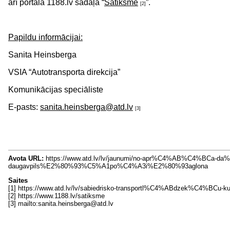
arī portāla 1188.lv sadaļā “
Satiksme
”.
[2]
Papildu informācijai:
Sanita Heinsberga
VSIA “Autotransporta direkcija”
Komunikācijas speciāliste
E-pasts:
sanita.heinsberga@atd.lv
[3]
Avota URL:
https://www.atd.lv/lv/jaunumi/no-apr%C4%AB%C4%BCa-
daugavpils%E2%80%93%C5%A1po%C4%A3i%E2%80%93aglona
Saites
[1] https://www.atd.lv/lv/sabiedrisko-transportl%C4%ABdzek%C4%BCu
[2] https://www.1188.lv/satiksme
[3] mailto:sanita.heinsberga@atd.lv