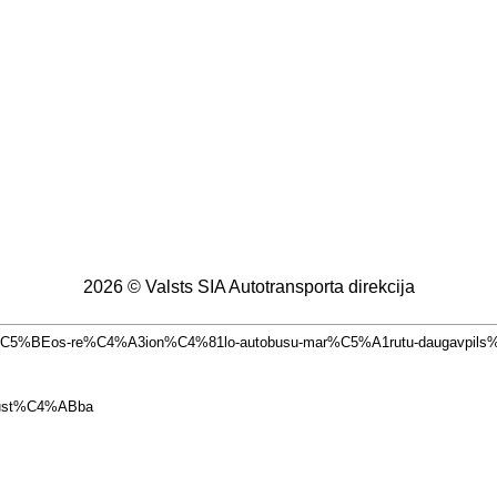
2026 © Valsts SIA Autotransporta direkcija
da%C5%BEos-re%C4%A3ion%C4%81lo-autobusu-mar%C5%A1rutu-daugavpi
-kust%C4%ABba