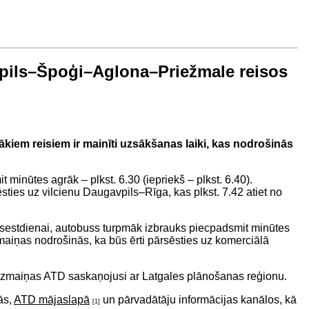
pils–Špoģi–Aglona–Priežmale reisos
iem reisiem ir mainīti uzsākšanas laiki, kas nodrošinās
minūtes agrāk – plkst. 6.30 (iepriekš – plkst. 6.40).
ties uz vilcienu Daugavpils–Rīga, kas plkst. 7.42 atiet no
dz sestdienai, autobuss turpmāk izbrauks piecpadsmit minūtes
izmaiņas nodrošinās, ka būs ērti pārsēsties uz komerciālā
Izmaiņas ATD saskaņojusi ar Latgales plānošanas reģionu.
ās,
ATD mājaslapā
un pārvadātāju informācijas kanālos, kā
[1]