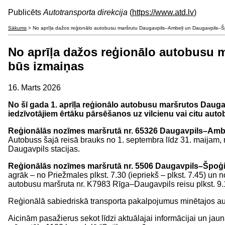
Publicēts
Autotransporta direkcija
(
https://www.atd.lv
)
Sākums
> No aprīļa dažos reģionālo autobusu maršrutu Daugavpils–Ambeļi un Daugavpils–Š
No aprīļa dažos reģionālo autobusu
būs izmaiņas
16. Marts 2026
No šī gada 1. aprīļa reģionālo autobusu maršrutos Daug
iedzīvotājiem ērtāku pārsēšanos uz vilcienu vai citu auto
Reģionālās nozīmes maršrutā nr. 65326 Daugavpils–Amb
Autobuss šajā reisā brauks no 1. septembra līdz 31. maijam, 
Daugavpils stacijas.
Reģionālās nozīmes maršrutā nr. 5506 Daugavpils–Špoģ
agrāk – no Priežmales plkst. 7.30 (iepriekš – plkst. 7.45) un 
autobusu maršruta nr. K7983 Rīga–Daugavpils reisu plkst. 9
Reģionālā sabiedriskā transporta pakalpojumus minētajos au
Aicinām pasažierus sekot līdzi aktuālajai informācijai un ja