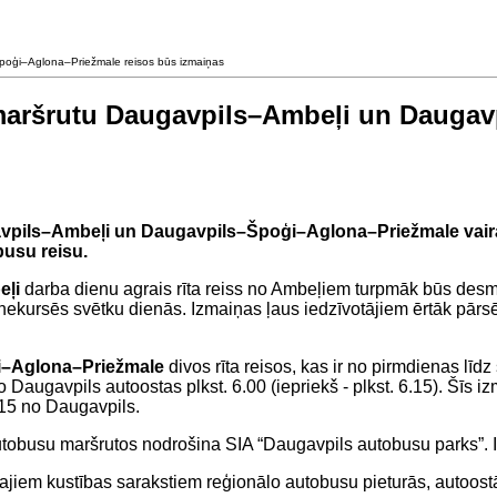
poģi–Aglona–Priežmale reisos būs izmaiņas
 maršrutu Daugavpils–Ambeļi un Daugav
avpils–Ambeļi un Daugavpils–Špoģi–Aglona–Priežmale vairāk
busu reisu.
eļi
darba dienu agrais rīta reiss no Ambeļiem turpmāk būs desmit 
nekursēs svētku dienās. Izmaiņas ļaus iedzīvotājiem ērtāk pārsēs
i–Aglona–Priežmale
divos rīta reisos, kas ir no pirmdienas lī
no Daugavpils autoostas plkst. 6.00 (iepriekš - plkst. 6.15). Šīs 
.15 no Daugavpils.
tobusu maršrutos nodrošina SIA “Daugavpils autobusu parks”. 
unajiem kustības sarakstiem reģionālo autobusu pieturās, autoost